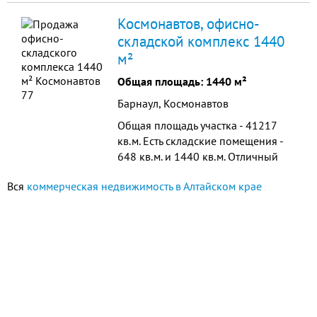
Производственное помещение
Космонавтов, офисно-
7000 кв.м. Высота 7,5 м. Кран-
складской комплекс 1440
балка, автомобильный пандус,
м²
железнодорожный пандус, ж/д
тупик.
Общая площадь: 1440 м²
Барнаул, Космонавтов
Общая площадь участка - 41217
кв.м. Есть складские помещения -
648 кв.м. и 1440 кв.м. Отличный
подъезд для большегрузого
Вся
коммерческая недвижимость в Алтайском крае
транспорта. Возможно
использовать под производство
или складской комплекс.