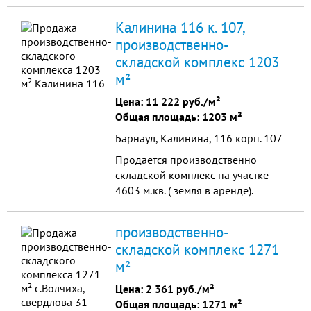
под магазины, под гаражи, и
другое. Предоставляем
Калинина 116 к. 107,
возможность перепланировки.
производственно-
складской комплекс 1203
м²
Цена:
11 222 руб./м²
Общая площадь: 1203 м²
Барнаул, Калинина, 116 корп. 107
Продается производственно
складской комплекс на участке
4603 м.кв. ( земля в аренде).
Возможно подведение ЖД тупика (
в непосредственной близости
производственно-
находится железная дорога).
складской комплекс 1271
м²
Цена:
2 361 руб./м²
Общая площадь: 1271 м²