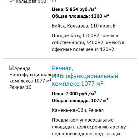
Цена:
5 834 руб./м²
Общая площадь: 1200 м²
Бийск, Кольцова, 110 корп. Б
Продам базу, 1200м2, земля в
собственности, 3400м2, имеются
офисные помещения 120м2,
отопление, холодная вода, своя
канализация, отличные помещения
Речная,
для производства и хранения,
многофункциональный
высота 7м, две кран балки,
комплекс 1077 м²
присоединенная мощность 150кВт
Цена:
7 000 руб./м²
Общая площадь: 1077 м²
Камень-на-Оби, Речная
Предлагаем универсальные
площади в долгосрочную аренду –
под производство, под склады,