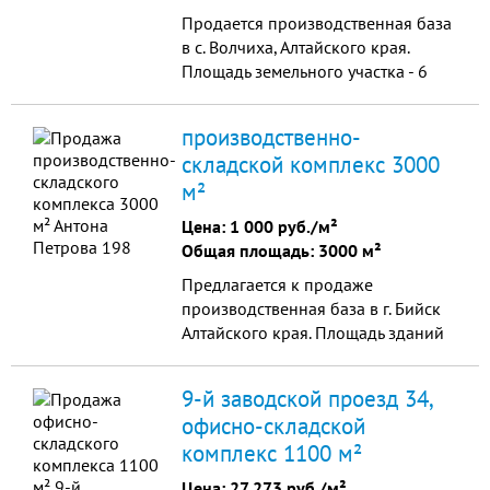
Продается производственная база
в с. Волчиха, Алтайского края.
Площадь земельного участка - 6
615 м2., гаража (2 этажа) – 1 271
м2. Удобное расположение на
производственно-
развязке дорог г. Рубцовск – с.
складской комплекс 3000
Михайловское. Собственность. Торг.
м²
Цена:
1 000 руб./м²
Общая площадь: 3000 м²
Предлагается к продаже
производственная база в г. Бийск
Алтайского края. Площадь зданий
3000 кв.м., в т.ч. мастерские, 1835
кв.м. - металлический холодный
9-й заводской проезд 34,
склад, 183 кв.м. - оф...
офисно-складской
комплекс 1100 м²
Цена:
27 273 руб./м²