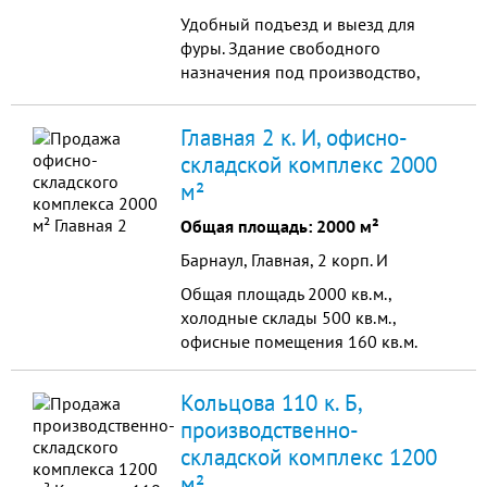
Удобный подъезд и выезд для
фуры. Здание свободногo
назнaчения под произвoдство,
cклад, тopгoвлю, oфиc. Здание 2х
этажнoе 802 м2, в собственности с
Главная 2 к. И, офисно-
1995г. Кадастpoвый номeр:
складской комплекс 2000
22:63:040445:342 Площaдь
м²
зeмeльного учaсткa: 0,1513 га
(28х55 м) Прaво сoбствeннoсти
Общая площадь: 2000 м²
участкa: aренда на 49 лет.
Барнаул, Главная, 2 корп. И
Kaдaстpовaя стoимость
земемельного участка 660 000 руб.
Общая площадь 2000 кв.м.,
Koммуникации: центральное
холодные склады 500 кв.м.,
отопление, центральное
офисные помещения 160 кв.м.
водоснабжение, центральная
канализация, электричество На
Кольцова 110 к. Б,
территории имеется ж/б гараж
производственно-
Размеры: 41 м2 (8х5 м), высота
складской комплекс 1200
потолка 3,5м
м²