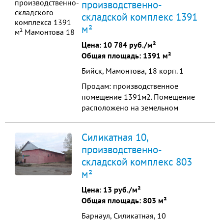
производственно-
Ранее в здании размещалось
складской комплекс 1391
производство корпусной мебели.
Также подойдет для размещения
м²
склада, гаража, производственного
Цена:
10 784 руб./м²
предприятия. Больше в...
Общая площадь: 1391 м²
Бийск, Мамонтова, 18 корп. 1
Продам: производственное
помещение 1391м2. Помещение
расположено на земельном
участке 7328м2; В помещении
имеется: - подвальное помещение
Силикатная 10,
с четырьмя комнатами под с
производственно-
складской комплекс 803
м²
Цена:
13 руб./м²
Общая площадь: 803 м²
Барнаул, Силикатная, 10