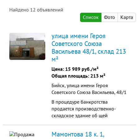
Найдено
12
объявлений
Список
Фото
Карта
улица имени Героя
Советского Союза
Васильева 48/1, склад 213
м²
Цена:
15 989 руб./м²
Общая площадь: 213 м²
Бийск, улица имени Героя
Советского Союза Васильева, 48/1
В процедуре банкротства
продается производственно-
складское здание об щей
площадью 213,1 кв. м.
расположенное на земельном
Мамонтова 18 к. 1,
участке общей площадью 735 кв. м.