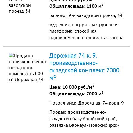
Общая площадь: 1100 м²
Барнаул, 9-й заводской проезд, 34
ж/д тупик, погрузо-разгрузочная
платформа, способная
одновременно принимать 4 вагона
(1832 м2) рампа (144 м2) склад,
обеспечивающий хранение до 15
Дорожная 74 к. 9,
вагонов (1050 тонн)
производственно-
складской комплекс 7000
м²
Цена:
10 000 руб./м²
Общая площадь: 7000 м²
Новоалтайск, Дорожная, 74 корп. 9
Продаю производственно-
складскую базу. Алтайский край,
развязка Барнаул- Новосибирск-
Бийск, трасса М-52.