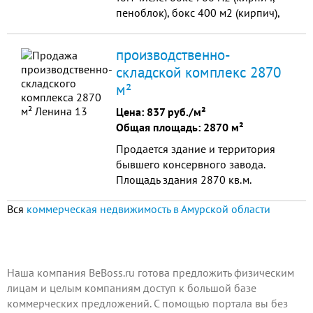
пеноблок), бокс 400 м2 (кирпич),
общежитие для персонала 120м2,
офис 100м2. проходная 20м2.
производственно-
территория забетонирована,
складской комплекс 2870
центральное отопление и
м²
водаснабжение. ТП-150 кВт.
Цена:
837 руб./м²
Общая площадь: 2870 м²
Продается здание и территория
бывшего консервного завода.
Площадь здания 2870 кв.м.
Территория ограждена бетонным
Вся
коммерческая недвижимость в Амурской области
забором, площадь территории 4 га.
Место расположени...
Наша компания BeBoss.ru готова предложить физическим
лицам и целым компаниям доступ к большой базе
коммерческих предложений. С помощью портала вы без