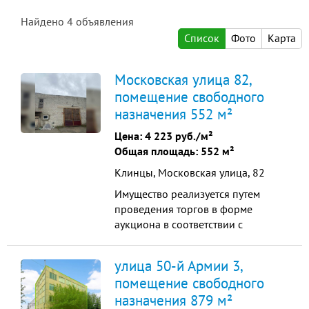
Найдено
4
объявления
Список
Фото
Карта
Московская улица 82,
помещение свободного
назначения 552 м²
Цена:
4 223 руб./м²
Общая площадь: 552 м²
Клинцы, Московская улица, 82
Имущество реализуется путем
проведения торгов в форме
аукциона в соответствии с
Федеральным законом "О
несостоятельности (банкротстве) "
улица 50-й Армии 3,
от 26.10.2002 №127-ФЗ. Нежилое
помещение свободного
помещение (2- этажное кирпичное
назначения 879 м²
овощехранилище) общая площадь