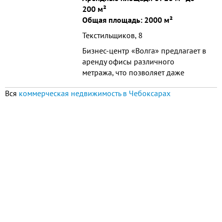
200 м²
Общая площадь: 2000 м²
Текстильщиков, 8
Бизнес-центр «Волга» предлагает в
аренду офисы различного
метража, что позволяет даже
небольшим компаниям разместить
Вся
коммерческая недвижимость в Чебоксарах
свой офис в комфортабельном БЦ
класса «В». Подробнее:
http://bcinform.ru/cheboksary/volga.htm