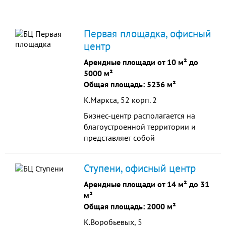
Первая площадка, офисный
центр
Арендные площади от 10 м² до
5000 м²
Общая площадь: 5236 м²
К.Маркса, 52 корп. 2
Бизнес-центр располагается на
благоустроенной территории и
представляет собой
четырехэтажное здание с
кирпичным подвалом, который
Ступени, офисный центр
можно использовать под складские
и подсобные помещения. Высота
Арендные площади от 14 м² до 31
потолка до 3,80 м. Перекрытия
м²
железобетонные. Стены кирпичные
Общая площадь: 2000 м²
с гипсокартонными
К.Воробьевых, 5