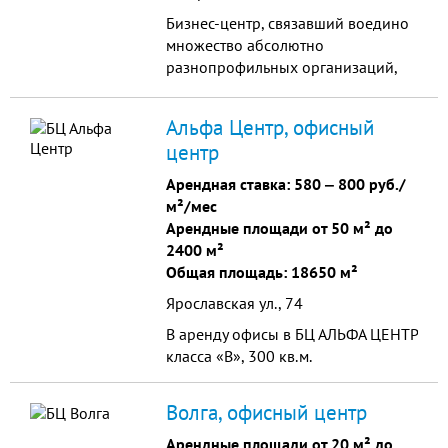
перегородками. Окна пластиковые.
Бизнес-центр, связавший воедино
множество абсолютно
разнопрофильных организаций,
союз которых обеспечил не только
более эффективное развитие
Альфа Центр, офисный
бизнеса, но и максимальный
центр
уровень удобства для клиентов,
которые могут решать абсолютно
Арендная ставка:
580
‒
800 руб./
разные по направлениям задачи,
м²/мес
не тратя времени на перемещение
Арендные площади от 50 м² до
по городу.
2400 м²
Общая площадь: 18650 м²
Ярославская ул., 74
В аренду офисы в БЦ АЛЬФА ЦЕНТР
класса «В», 300 кв.м.
Волга, офисный центр
Арендные площади от 20 м² до