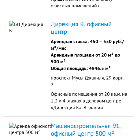
офисных помещений с
необходимой деловой
инфраструктурой. Проект нацелен
Дирекция К, офисный
на создание благоприятных
центр
условий для ведения Вашего
бизнеса и максимальной
Арендная ставка:
450
‒
550 руб./
реализации Вашего потенциала.
м²/мес
Арендные площади от 20 м² до
500 м²
Общая площадь: 4946.5 м²
проспект Мусы Джалиля, 29 корп.
2
Офисные помещения от 20 кв.м. на
1,3 и 4 этажах в деловом центре
«Дирекция К». В здании
расположены кафе, конференц-
зал. Кабинеты оснащены
Машиностроительная 91,
кондиционерами, есть все
офисный центр 500 м²
коммуникации. Имеется