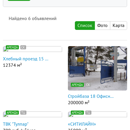
Найдено
6
объявлений
Список
Фото
Карта
АРЕНДА
СК
Хлебный проезд 15 ...
12374 м²
АРЕНДА
СК
Стройбаза 18 Офисн...
200000 м²
АРЕНДА
ТЦ
АРЕНДА
ТЦ
ТВК "Тулпар"
«СИТИЛАЙН»