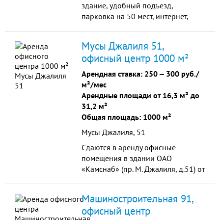
здание, удобный подъезд,
парковка на 50 мест, интернет,
телефон
Мусы Джалиля 51,
офисный центр 1000 м²
Арендная ставка:
250
‒
300 руб./
м²/мес
Арендные площади от 16,3 м² до
31,2 м²
Общая площадь: 1000 м²
Мусы Джалиля, 51
Сдаются в аренду офисные
помещения в здании ОАО
«Камснаб» (пр. М. Джалиля, д.51) от
16 кв.м. до 160 кв.м. Имеется
охрана, телефон, интернет,
Машиностроительная 91,
парковка.
офисный центр