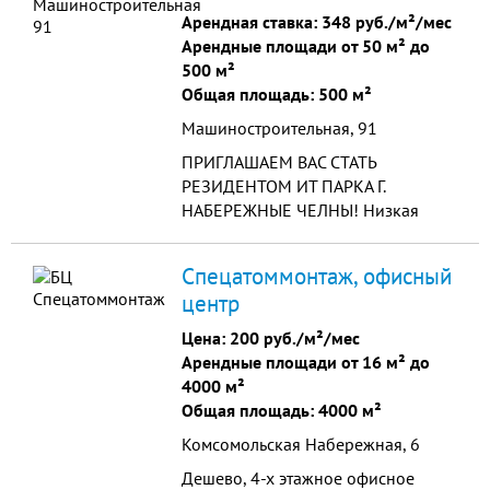
автостоянка на 150 машиномест,
Арендная ставка:
348 руб./м²/мес
удобный подъезд.
Арендные площади от 50 м² до
500 м²
Общая площадь: 500 м²
Машиностроительная, 91
ПРИГЛАШАЕМ ВАС СТАТЬ
РЕЗИДЕНТОМ ИТ ПАРКА Г.
НАБЕРЕЖНЫЕ ЧЕЛНЫ! Низкая
стоимость арендной платы от 348
руб. за кв.м.; Государственная
Спецатоммонтаж, офисный
поддержка в форме субсидий;
центр
Досту...
Цена:
200 руб./м²/мес
Арендные площади от 16 м² до
4000 м²
Общая площадь: 4000 м²
Комсомольская Набережная, 6
Дешево, 4-х этажное офисное