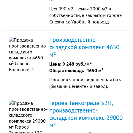
Цех 990 м2 , земля 2000 м2 в
собственности, в закрытом городе
Снежинск Удобный подъезд
,электроэнергия 135 Квт., все есть ,
от кран-балок купил и
производственно-
развивайся.Торг
складской комплекс 4650
м²
Цена:
9 248 руб./м²
Общая площадь: 4650 м²
Продается производственная база
(бывший цементный завод).
Героев Танкограда 52П,
производственно-
складской комплекс 29000
м²