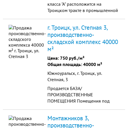
класса "А" расположится на
Троицком тракте в промышленной
зоне логистического центра
"Металлобаза" (охраняемая
г. Троицк, ул. Степная 3,
территория, офисные помещения в
производственно-
здании, удобные стоянки и
складской комплекс 40000
подъездные пути, в т.ч. собственная
железнодорожная ветка и зона
м²
отстоя, все коммуникации)
Цена:
750 руб./м²
Общая площадь: 40000 м²
Южноуральск, г. Троицк, ул.
Степная, 3
Продается БАЗА/
ПРОИЗВОДСТВЕННЫЕ
ПОМЕЩЕНИЯ Помещения под
ремонт автотракторной техники
Общая площадь 4 га, контора —
Монтажников 3,
517м2, станция техобслуживания —
производственно-
2000м2, столяр