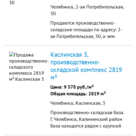
Челябинск, 2-ая Потребительская,
30
Продаются производственно-
складские площади по адресу: 2-
ая Потребительская, 30, и зем.
участок под ним: 9,5 сотки
оформлен в собственность.
Каслинская 3,
Нежилое (пристроенное) зда
производственно-
складской комплекс 2819
м²
Цена:
9 578 руб./м²
Общая площадь: 2819 м²
Челябинск, Каслинская, 3
Производственно-складская база.
Г. Челябинск, Калининский район
База находится рядом с крупной
транспортной развязкой,