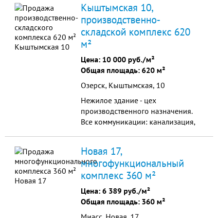
Кыштымская 10,
сигнализация, ко
производственно-
складской комплекс 620
м²
Цена:
10 000 руб./м²
Общая площадь: 620 м²
Озерск, Кыштымская, 10
Нежилое здание - цех
производственного назначения.
Все коммуникации: канализация,
водоснабжение, отопление,
электричество. Удобное
Новая 17,
расположение в черте города.
многофункциональный
комплекс 360 м²
Цена:
6 389 руб./м²
Общая площадь: 360 м²
Миасс, Новая, 17