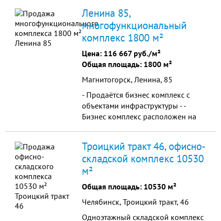
соединяющей наиболее
Ленина 85,
оживлённые дороги
многофункциональный
комплекс 1800 м²
Цена:
116 667 руб./м²
Общая площадь: 1800 м²
Магнитогорск, Ленина, 85
- Продаётся бизнес комплекс с
объектами инфраструктуры - -
Бизнес комплекс расположен на
центральной улице города, первая
линия проспекта Ленина, рядом
Троицкий тракт 46, офисно-
расположен
складской комплекс 10530
м²
Общая площадь: 10530 м²
Челябинск, Троицкий тракт, 46
Одноэтажный складской комплекс