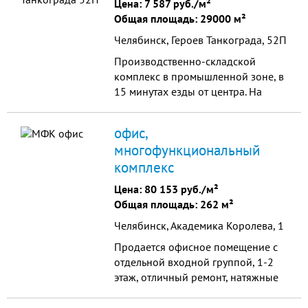
Цена:
7 587 руб./м²
Общая площадь: 29000 м²
Челябинск, Героев Танкограда, 52П
Производственно-складской
комплекс в промышленной зоне, в
15 минутах езды от центра. На
участке расположены 4 основных
строения после капитального
офис,
ремонта. Все коммуникации,
многофункциональный
имеется ж/д ветка.
комплекс
Цена:
80 153 руб./м²
Общая площадь: 262 м²
Челябинск, Академика Королева, 1
Продается офисное помещение с
отдельной входной группой, 1-2
этаж, отличный ремонт, натяжные
потолки, напольное покрытие-
кафель, ламинат, 2 санузла,