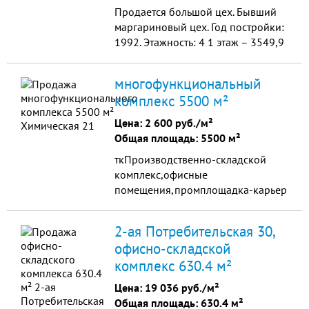
Продается большой цех. Бывший
маргариновый цех. Год постройки:
1992. Этажность: 4 1 этаж – 3549,9
кв.м.; 2 этаж – 2018,3 кв.м.; 3 этаж
– 2032 кв.м.; 4 этаж – 2007 кв.м.
многофункциональный
Материал: ж/б плиты/панели.
комплекс 5500 м²
Цена:
2 600 руб./м²
Общая площадь: 5500 м²
ткПроизводственно-складской
комплекс,офисные
помещения,промплощадка-карьер
щебёночный,торфоразработка,помещ
2500м2,высота 15м.и много
2-ая Потребительская 30,
другого,находится в 100км. от
офисно-складской
г.Челябинска.Вся территория 2,5га.
комплекс 630.4 м²
Цена:
19 036 руб./м²
Общая площадь: 630.4 м²