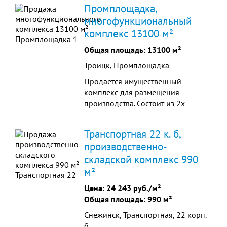
(33685м.кв), административно
Промплощадка,
бытовой корпус (592,3м.кв) с, 9
многофункциональный
складов (9512,4м.кв.) по адресу
комплекс 13100 м²
Челябинская область, город
Копейск, Линейная 27.
Общая площадь: 13100 м²
Троицк, Промплощадка
Продается имущественный
комплекс для размещения
производства. Состоит из 2х
блоков вспомогательных цехов и
земельного участка.
Транспортная 22 к. б,
производственно-
складской комплекс 990
м²
Цена:
24 243 руб./м²
Общая площадь: 990 м²
Снежинск, Транспортная, 22 корп.
б