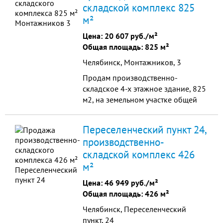
складской комплекс 825
м²
Цена:
20 607 руб./м²
Общая площадь: 825 м²
Челябинск, Монтажников, 3
Продам производственно-
складское 4-х этажное здание, 825
м2, на земельном участке общей
площадью 3017 м2. коммуникации
подведены к зданию. имеются как
Переселенческий пункт 24,
холодные складские помещения
производственно-
так и отапливаемые офисные.
складской комплекс 426
собственник
м²
Цена:
46 949 руб./м²
Общая площадь: 426 м²
Челябинск, Переселенческий
пункт, 24