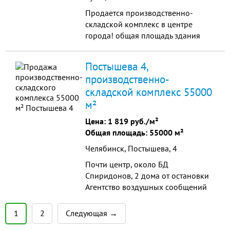
Продается производственно-
складской комплекс в центре
города! общая площадь здания
426 кв.м. общая площадь
земельного участка 1286 м.2.
Постышева 4,
Общая площадь одноэтажного неж
производственно-
складской комплекс 55000
м²
Цена:
1 819 руб./м²
Общая площадь: 55000 м²
Челябинск, Постышева, 4
Почти центр, около БД
Спиридонов, 2 дома от остановки
Агентство воздушных сообщений
55 соток земли и постройки:
производственные помещения -
1
2
Следующая →
цеха, склады, офисные пом...