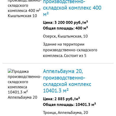
производственно-
складской комплекс 400
м²
Цена:
3 200 000 руб./м²
Общая площадь: 400 м²
Озерск, Кыштымская, 10
Здание на территории
производственно-складского
комплекса. Состоит из 5
помещений: четырех по 32 м2 и
270м2. Высота потолков 4 метра.
Аппельбаума 20,
Удобное расположение в черте
производственно-
города.
складской комплекс
10401.3 м²
Цена:
2 885 руб./м²
Общая площадь: 10401.3 м²
Троицк, Аппельбаума, 20