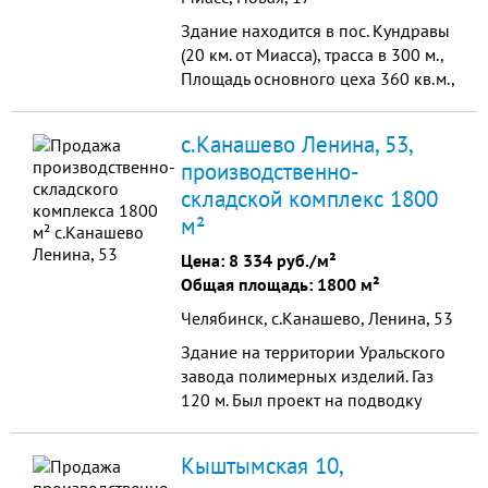
Здание находится в пос. Кундравы
(20 км. от Миасса), трасса в 300 м.,
Площадь основного цеха 360 кв.м.,
имеется пристрой, земля под
зданием в собственности
с.Канашево Ленина, 53,
площадью 800 кв.м.,
производственно-
складской комплекс 1800
м²
Цена:
8 334 руб./м²
Общая площадь: 1800 м²
Челябинск, с.Канашево, Ленина, 53
Здание на территории Уральского
завода полимерных изделий. Газ
120 м. Был проект на подводку
газа с выделенными лимитами, в
случае необходимости возможно
Кыштымская 10,
все восстановить. Скважина.