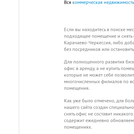
Вся
коммерческая недвижимость
Площадка
Если вы находитесь в поиске ме
для
подходящее помещение и снять о
ЛЮБОГО
Карачаево-Черкессия, либо
доб
бизнеса!
без посредников или остановить
ВНИМАНИЕ!
Готовый
к
Для полноценного развития бизн
заезду
офис в аренду, а не купить пом
комплекс
которые не может себе позволит
в
Калуге.
многочисленных филиалов по все
Вся
помещения.
инфраструктура,
собственная
огороженная
Как уже было отмечено, для бо
территория,
нашего сайта создан специальн
охрана,
снять офис не составит никаког
рекреационная
зона.
содержит ежедневно обновляему
Удобная
помещениях.
логистика.