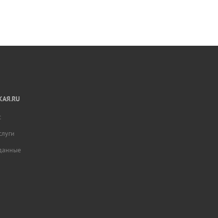
АЯ.RU
с
слуги
данные