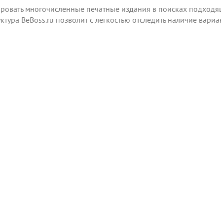
ировать многочисленные печатные издания в поисках подход
уктура BeBoss.ru позволит с легкостью отследить наличие ва