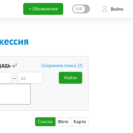
+ Объявление
VIP
Войти
кессия
щадь
Сохранить поиск
(?)
м²
Найти
—
Список
Фото
Карта