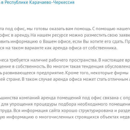
 в Республике Карачаево-Черкессия
ста под офис, мы готовы оказать вам помощь. С помощью нашего
фис в аренду. На нашем ресурсе можно разместить свою заявк
авить информацию о Вашем офисе
, если Вы хотите его сдать. 
ся на таком варианте как аренда офиса от собственника.
еса требуется наличие рабочего пространства. В настоящее в
ещение в собственность. Во многом такая тенденция обусловле
ь развивающееся предприятие. Кроме того, некоторые фирмы с
й стране. В таком случае аренда офиса может стать отличным
льшинства компаний аренда помещений под офис связана с опр
о для упрощения процедуры подбора необходимого помещени
о труда. Вся информация сайта хорошо структурирована и разде
ю информацию о многочисленных строящихся объектах недви