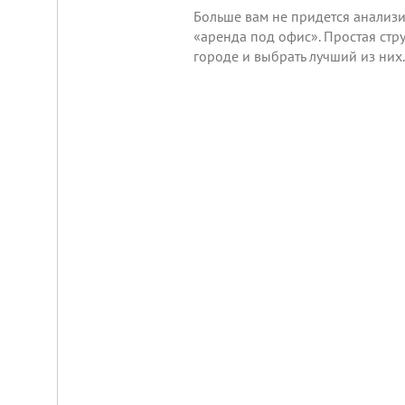
Больше вам не придется анализ
«аренда под офис». Простая стр
городе и выбрать лучший из них.
Складской
комплекс
2200
м²
Продам
современный
многофункциональный
производственно-
складской
комплекс
2200
м²,
земля
в
собственности.
20
км