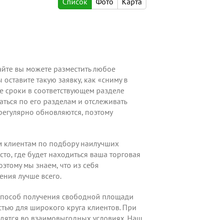
Список
Фото
Карта
сайте вы можете
разместить любое
оставите такую заявку, как «сниму в
ие сроки в соответствующем разделе
аться по его разделам и отслеживать
егулярно обновляются, поэтому
м клиентам по подбору наилучших
то, где будет находиться ваша торговая
тому мы знаем, что из себя
ения лучше всего.
 способ получения свободной площади
стью для широкого круга клиентов. При
дятся во взаимовыгодных условиях. Наш