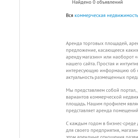
Найдено
0
объявлений
Вся
коммерческая недвижимость
Площадка
для
ЛЮБОГО
Аренда торговых площадей, арен
бизнеса!
предложение
, касающееся каких
ВНИМАНИЕ!
аренду магазин» или наоборот «
Готовый
к
нашего сайта. Простая и интуити
заезду
интересующую информацию об об
комплекс
актуальность размещенных пред
в
Калуге.
Вся
Мы представляем собой портал,
инфраструктура,
вариантов коммерческой недвижи
собственная
огороженная
площадь. Нашим профилем являет
территория,
представляет аренда помещений 
охрана,
рекреационная
зона.
С каждым годом в бизнес-среде
Удобная
для своего предприятия, магази
логистика.
этом арендные отношения разви