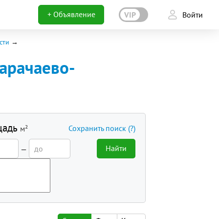
+ Объявление
VIP
Войти
сти
арачаево-
щадь
Сохранить поиск
(?)
м²
Найти
—