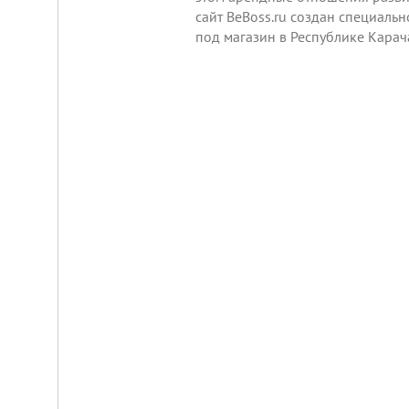
сайт BeBoss.ru создан специаль
под магазин в Республике Карач
Складской
комплекс
2200
м²
Продам
современный
многофункциональный
производственно-
складской
комплекс
2200
м²,
земля
в
собственности.
20
км