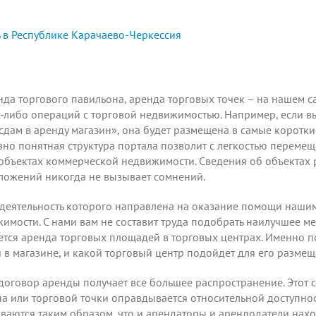
 в Республике Карачаево-Черкессия
да торгового павильона, аренда торговых точек – на нашем 
-либо операций с торговой недвижимостью. Например, если вы 
сдам в аренду магазин», она будет размещена в самые коротк
вно понятная структура портала позволит с легкостью перемещ
ъектах коммерческой недвижимости. Сведения об объектах р
ложений никогда не вызывает сомнений.
 деятельность которого направлена на оказание помощи наши
мости. С нами вам не составит труда подобрать наилучшее мес
ся аренда торговых площадей в торговых центрах. Именно поэ
в магазине, и какой торговый центр подойдет для его размещ
 договор аренды получает все большее распространение. Этот
на или торговой точки оправдывается относительной доступно
ваются таким образом, что и арендаторы и арендодатели нахо