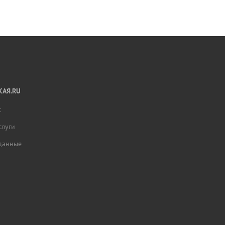
АЯ.RU
с
слуги
данные