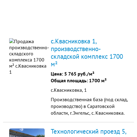
с.Квасниковка 1,
производственно-
складской комплекс 1700
м²
Цена:
5 765 руб./м²
Общая площадь: 1700 м²
с.Квасниковка, 1
Производственная база (под склад,
производство) в Саратовской
области, г.Энгельс, с. Квасниковка.
Земля в собственности. На участке
здание с ремонтом, есть комнаты
Технологический проезд 5,
под офис. Все коммуникации.