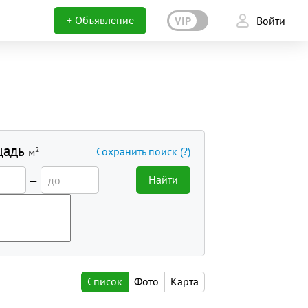
+ Объявление
VIP
Войти
щадь
Сохранить поиск
(?)
м²
Найти
—
Список
Фото
Карта