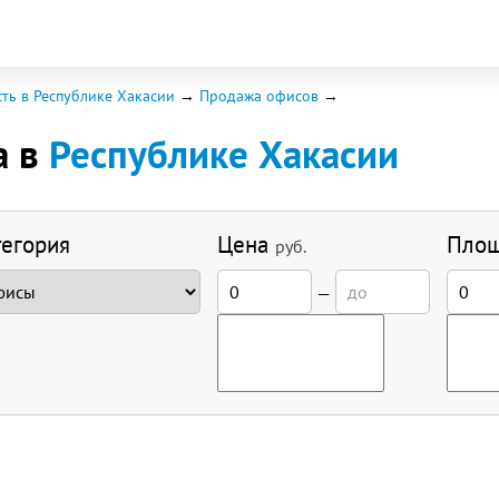
ть в Республике Хакасии
Продажа офисов
а в
Республике Хакасии
тегория
Цена
Пло
руб.
—