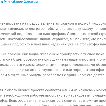
 в Республике Хакасии
риентирована на предоставление актуальной и полной информ
оздан специально для того, чтобы упростить вашу задачу по п
мещений под офис – это наш профиль. С помощью четкой струк
ти. Воспользовавшись нашим сервисом, вы поймете, что поис
щение под офис» в печатных изданиях уже не столь эффектив
ние помощи как лицам желающим приобрести офисное помещени
u, и она будет обработана сотрудниками нашего портала и оп
я пользоваться малоэффективными интернет-площадками объяв
явление вроде таких как «куплю офис» или «продам под офис
вам в считанные минуты разобраться с принципом его деятель
я любого бизнес-проекта считается одним из ключевых момент
ть необходимое рабочее пространство - арендовать помещени
 офис. Ведь собственная недвижимость снимает возможные про
мое имущество. Однако найти подходящее офисное помещение 