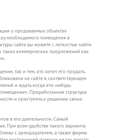
ации о продаваемых объектах
оиску необходимого помещения в
туры сайта вы можете с легкостью найти
к таких коммерческих предложений как
ен.
е, так и тем, кто хочет его продать.
убликована на сайте в соответствующем
лений и ждать когда кто-нибудь
 помещение». Проработанная структура
ности и приступить к решению своих
ов в его деятельности. Самый
е. При всем удобстве такого варианта
блемы с арендодателем, а также фирма
без посторонней помощи не так просто