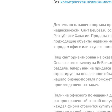
Вся
коммерческая недвижимость
Площадка
Деятельность нашего портала о
для
недвижимости. Сайт BeBoss.ru с
ЛЮБОГО
Республике Хакасии. Продажа по
бизнеса!
подходящие объекты недвижимос
ВНИМАНИЕ!
«продам офис» или «куплю поме
Готовый
к
заезду
Наш сайт ориентирован на оказа
комплекс
Оставьте свою заявку
на BeBoss.r
в
Калуге.
разделе. Теперь вам не придетс
Вся
отреагирует на оставленное объ
инфраструктура,
нашего бизнес-портала поможет 
собственная
огороженная
производственных задач.
территория,
охрана,
Наличие офисного помещения дл
рекреационная
зона.
распространенный способ получи
Удобная
каждая фирма стремится купить
логистика.
получает в свой актив недвижи