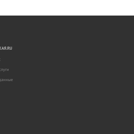
АЯ.RU
с
слуги
данные