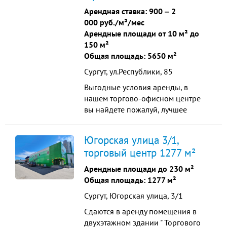
торговом центре присутствуют
Арендная ставка:
900
‒
2
товары для всей семьи, детская
000 руб./м²/мес
одежда, сотовые операторы,
Арендные площади от 10 м² до
аптека, продуктовый магазин,
150 м²
ателье, парикмахерская, солярий,
Общая площадь: 5650 м²
фотостудия, танцевальная фитнес-
Сургут, ул.Республики, 85
студия.
Выгодные условия аренды, в
нашем торгово-офисном центре
вы найдете пожалуй, лучшее
предложение. Круглосуточная
охрана, удобная парковка. В ТЦ
Югорская улица 3/1,
представлены "якорные
торговый центр 1277 м²
арендаторы": "Магнит, Магнит
косметик", "Аскона",
Арендные площади до 230 м²
"Профкосметика" и другие.
Общая площадь: 1277 м²
Предлагаемые площади: 1 этаж: 34
Сургут, Югорская улица, 3/1
кв.м., 26 кв.м., 41 кв.м., 25 кв.м. 2
этаж: 8,5 кв.м., 13,1 кв.м., 7,7 кв.м.,
Сдаются в аренду помещения в
17,4 кв.м., 34,8 кв.м., 29,8 кв.м.,
двухэтажном здании " Торгового