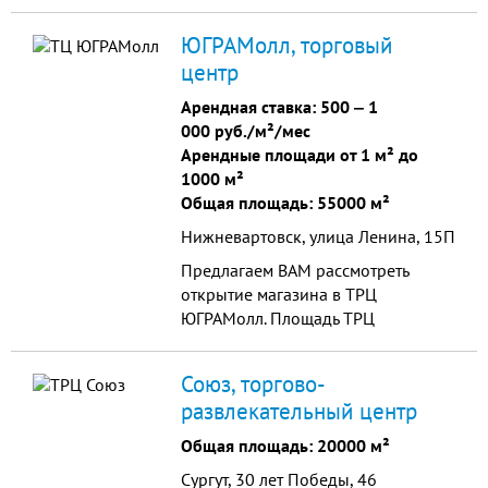
родных.
ЮГРАМолл, торговый
центр
Арендная ставка:
500
‒
1
000 руб./м²/мес
Арендные площади от 1 м² до
1000 м²
Общая площадь: 55000 м²
Нижневартовск, улица Ленина, 15П
Предлагаем ВАМ рассмотреть
открытие магазина в ТРЦ
ЮГРАМолл. Площадь ТРЦ
ЮГРАМОЛЛ составляет 55 000
кв.м., GLA - 40 000 кв.м., в зоне
Союз, торгово-
охвата торгового центра
развлекательный центр
проживает 550 тыс. жителей.
Якорные арендаторы: ГМ Карусель,
Общая площадь: 20000 м²
H&M, NewYorker, Colins, MAVI,
Сургут, 30 лет Победы, 46
МВидео, Спортмастер, Fashion