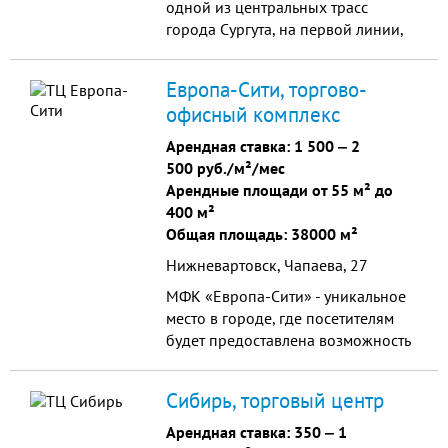
одной из центральных трасс
города Сургута, на первой линии,
на пути к СургутСитиМоллу.
Имеется большая парковка. Здание
Европа-Сити, торгово-
общей площадью 12600
офисный комплекс
квадратных метров, один этаж.
Арендная ставка:
1 500
‒
2
500 руб./м²/мес
Арендные площади от 55 м² до
400 м²
Общая площадь: 38000 м²
Нижневартовск, Чапаева, 27
МФК «Европа-Сити» - уникальное
место в городе, где посетителям
будет предоставлена возможность
не только совершать покупки и
развлекаться. Это «социальный
Сибирь, торговый центр
подиум» города, место, где жизнь
бьет ключом.
Арендная ставка:
350
‒
1