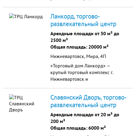
Первая линия, удобная
транспортная и пешая доступность.
Ланкорд, торгово-
Предлагаем офисные, торговые
развлекательный центр
помещения, а так же конференц
зал.
Арендные площади от 30 м² до
2500 м²
Общая площадь: 20000 м²
Нижневартовск, Мира, 4П
«Торговый дом Ланкорд» —
крупый торговый комплекс г.
Нижневартовск и
Нижневартовского района. Общая
площадь составляет около 20000
Славянский Дворъ, торгово-
кв.м.
развлекательный центр
Арендные площади от 20 м² до
200 м²
Общая площадь: 6000 м²