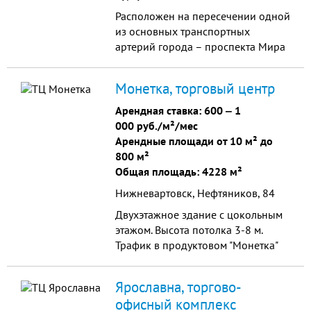
Gallery (Glenfield, ...
Расположен на пересечении одной
из основных транспортных
артерий города – проспекта Мира
и улицы 30 лет Победы. Отличная
визуальная доступность объекта с
Монетка, торговый центр
прилегающих улиц, удобный
подъезд.
Арендная ставка:
600
‒
1
000 руб./м²/мес
Арендные площади от 10 м² до
800 м²
Общая площадь: 4228 м²
Нижневартовск, Нефтяников, 84
Двухэтажное здание с цокольным
этажом. Высота потолка 3-8 м.
Трафик в продуктовом "Монетка"
1500 человек/сутки, в ближайших
продуктовых магазинах "Птаха" -
Ярославна, торгово-
около 1500 человек/сутки, и
офисный комплекс
"Магнит" - 1600 человек/сутки. В