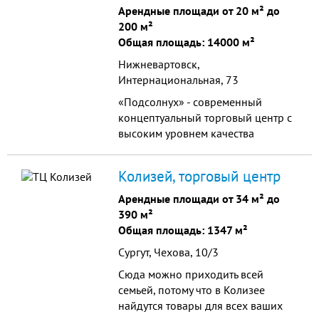
Арендные площади от 20 м² до
200 м²
Общая площадь: 14000 м²
Нижневартовск,
Интернациональная, 73
«Подсолнух» - современный
концептуальный торговый центр с
высоким уровнем качества
торговых площадей, один из
самых крупных торговых центров
Колизей, торговый центр
Нижневартовска и
Нижневартовского района.
Арендные площади от 34 м² до
390 м²
Общая площадь: 1347 м²
Сургут, Чехова, 10/3
Сюда можно приходить всей
семьей, потому что в Колизее
найдутся товары для всех ваших