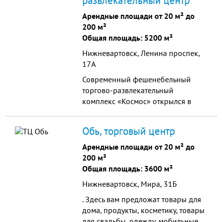
развлекательный центр
Арендные площади от 20 м² до
200 м²
Общая площадь: 5200 м²
Нижневартовск, Ленина проспек,
17А
Современный фешенебельный
торгово-развлекательный
комплекс «Космос» открылся в
самом центре Нижневартовска!
Вас ждут уютные кинозалы
Обь, торговый центр
(включая 3D-стерео), дизайнерский
японский ресторан «Токио» с
Арендные площади от 20 м² до
панорамным видом на город,
200 м²
ресторан немецкой кухни «Кёльн»,
Общая площадь: 3600 м²
модный ночной клуб «Гавай-Хаус»,
Нижневартовск, Мира, 31Б
и самые модные магазины!
. Здесь вам предложат товары для
дома, продукты, косметику, товары
для свадьбы, одежду, мобильные