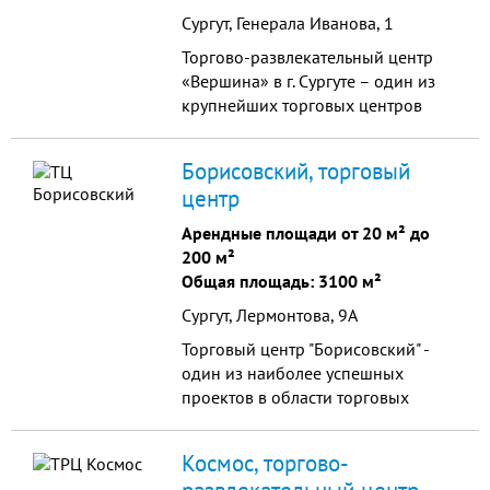
Сургут, Генерала Иванова, 1
Торгово-развлекательный центр
«Вершина» в г. Сургуте – один из
крупнейших торговых центров
Ханты-Мансийского автономного
округа. Неповторимая архитектура
Борисовский, торговый
и стратегические конструктивные
центр
решения обеспечат ему успешный
срок жизни не менее 125 лет!
Арендные площади от 20 м² до
200 м²
Общая площадь: 3100 м²
Сургут, Лермонтова, 9А
Торговый центр "Борисовский" -
один из наиболее успешных
проектов в области торговых
центров эконом-класса.
Космос, торгово-