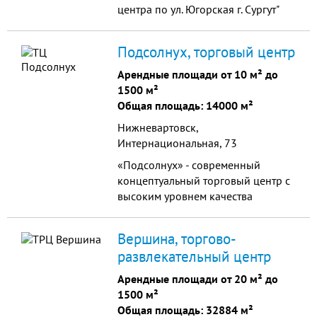
35,5 кв.м., 49,8 кв.м., 100 кв.м.
центра по ул. Югорская г. Сургут"
площадью 1276,9 квадратных
метров с федеральным
Подсолнух, торговый центр
арендатором #сетевик!
Преимущества: Отличное
Арендные площади от 10 м² до
расположение. Помещение имеет
1500 м²
удобное расположение на 1 линии
Общая площадь: 14000 м²
в одном из самых густонаселенных
Нижневартовск,
районов города. От...
Интернациональная, 73
«Подсолнух» - современный
концептуальный торговый центр с
высоким уровнем качества
торговых площадей, один из
самых крупных торговых центров
Вершина, торгово-
Нижневартовска и
развлекательный центр
Нижневартовского района
Арендные площади от 20 м² до
1500 м²
Общая площадь: 32884 м²