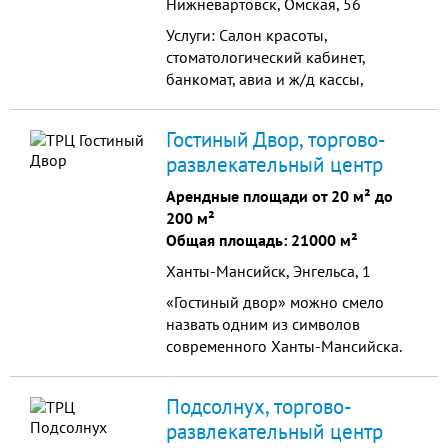
Нижневартовск, Омская, 56
Услуги: Салон красоты,
стоматологический кабинет,
банкомат, авиа и ж/д кассы,
операционная касса АКБ
"Приобье".
Гостиный Двор, торгово-
развлекательный центр
Арендные площади от 20 м² до
200 м²
Общая площадь: 21000 м²
Ханты-Мансийск, Энгельса, 1
«Гостиный двор» можно смело
назвать одним из символов
современного Ханты-Мансийска.
Он является одним из самых
крупных в городе торговых
Подсолнух, торгово-
центров.
развлекательный центр