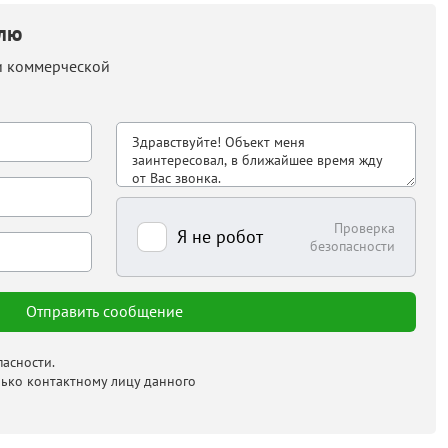
елю
и коммерческой
Проверка
Я не робот
безопасности
асности.
лько контактному лицу данного