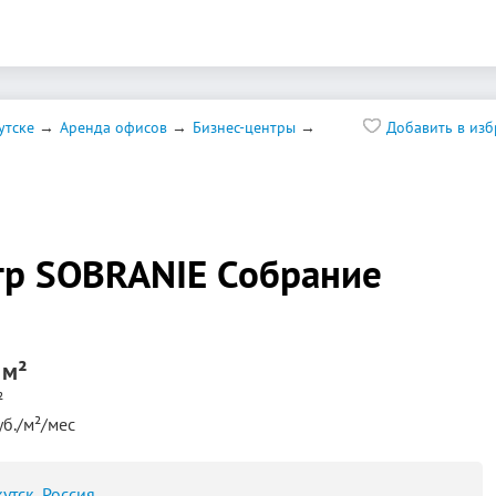
утске
Аренда офисов
Бизнес-центры
Добавить в из
р SOBRANIE Собрание
 м²
²
уб./м²/мес
кутск, Россия