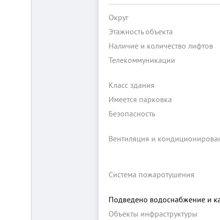
Округ
Этажность объекта
Наличие и количество лифтов
Телекоммуникации
Складской
Класс здания
комплекс
Имеется парковка
2200
м²
Безопасность
Продам
современный
многофункциональный
Вентиляция и кондиционирова
производственно-
складской
комплекс
2200
Система пожаротушения
м²,
земля
в
Подведено водоснабжение и к
собственности.
20
Объекты инфраструктуры
км