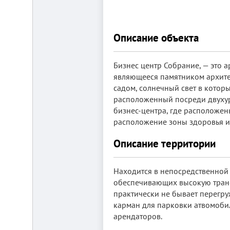
от
г.
Новосибирска,
с.
Описание объекта
Плотниково.
Реклама
здесь
Бизнес центр Собрание, — это а
являющееся памятником архите
садом, солнечный свет в которы
расположенный посреди двухур
бизнес-центра, где расположен
расположение зоны здоровья и 
Описание территории
Находится в непосредственной 
обеспечивающих высокую транс
практически не бывает перегр
карман для парковки атвомоби
арендаторов.