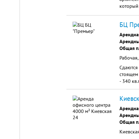
который
двухуров
располо
БЦ Пр
здоровья
Арендна
Арендны
Общая п
Рабочая,
Сдаются 
стоящем 
- 340 кв.
Киевск
Арендна
Арендны
Общая п
Киевская