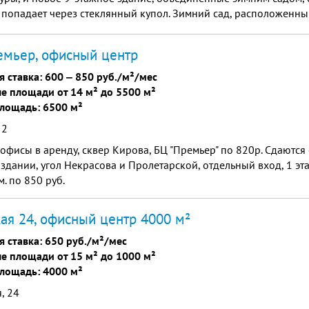
 попадает через стеклянный купол. Зимний сад, расположенн
него пассажа, является центром делового пространства бизнес
жены конференц-зал, ресторан. Здесь же планируется распол
емьер, офисный центр
 и красоты, представленной spa-салонами, спортзалами.
я ставка:
600
‒
850 руб./м²/мес
е площади от 14 м² до 5500 м²
лощадь: 6500 м²
 2
офисы в аренду, сквер Кирова, БЦ "Премьер" по 820р. Сдаются
здании, угол Некрасова и Пролетарской, отдельный вход, 1 этаж
м. по 850 руб.
ая 24, офисный центр 4000 м²
я ставка:
650 руб./м²/мес
е площади от 15 м² до 1000 м²
лощадь: 4000 м²
, 24