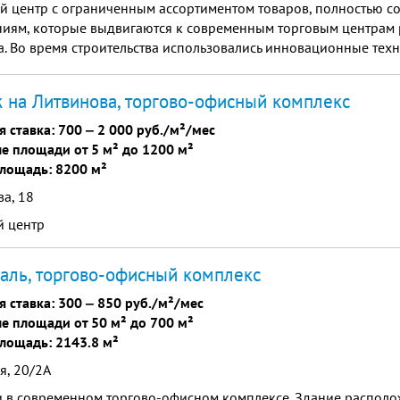
 центр с ограниченным ассортиментом товаров, полностью со
ниям, которые выдвигаются к современным торговым центрам
. Во время строительства использовались инновационные тех
ьные материалы высокого качества, что позволило обеспечить
 уровень конкурентоспособности. Современный интерьер, выс
 на Литвинова, торгово-офисный комплекс
ные материалы.
я ставка:
700
‒
2 000 руб./м²/мес
е площади от 5 м² до 1200 м²
лощадь: 8200 м²
а, 18
й центр
аль, торгово-офисный комплекс
я ставка:
300
‒
850 руб./м²/мес
е площади от 50 м² до 700 м²
лощадь: 2143.8 м²
я, 20/2А
 в современном торгово-офисном комплексе. Здание располо