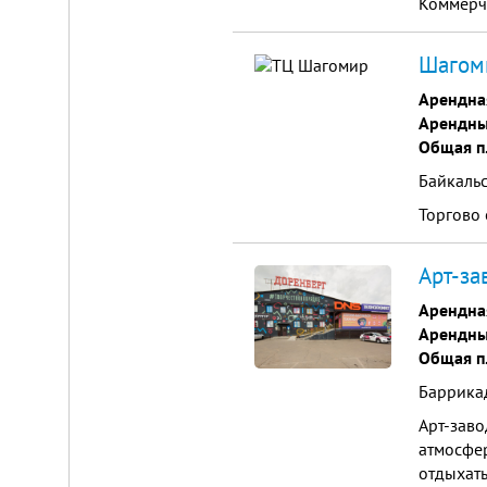
Коммерч
Шагоми
Арендна
Арендны
Общая п
Байкальс
Торгово
Арт-за
Арендна
Арендны
Общая п
Баррикад
Арт-заво
атмосфер
отдыхать