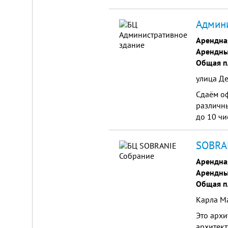
300 авто
Админи
Арендна
Арендны
Общая п
улица Де
Сдаём о
различн
до 10 чи
SOBRAN
Арендна
Арендны
Общая п
Карла Ма
Это архи
архитект