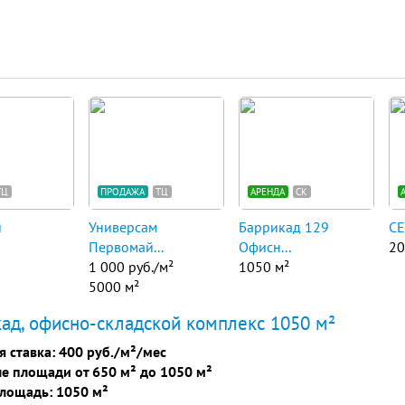
ТЦ
ПРОДАЖА
ТЦ
АРЕНДА
СК
й
Универсам
Баррикад 129
С
Первомай...
Офисн...
20
1 000 руб./м²
1050 м²
5000 м²
ад, офисно-складской комплекс 1050 м²
я ставка:
400 руб./м²/мес
е площади от 650 м² до 1050 м²
лощадь: 1050 м²