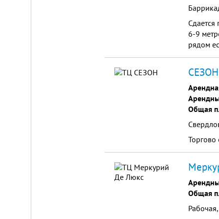
Баррика
Сдается 
6-9 метр
рядом е
СЕЗОН,
Складской
Арендна
комплекс
Арендны
2200
Общая п
м²
Продам
Свердлов
современный
многофункциональный
Торгово
производственно-
складской
комплекс
Меркур
2200
м²,
Арендны
земля
в
Общая п
собственности.
20
Рабочая, 
км