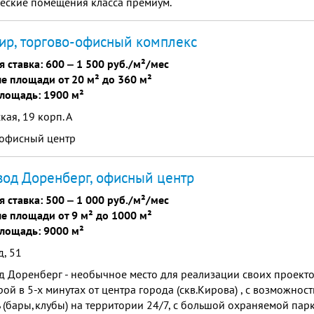
еские помещения класса премиум.
р, торгово-офисный комплекс
я ставка:
600
‒
1 500 руб./м²/мес
е площади от 20 м² до 360 м²
лощадь: 1900 м²
кая, 19 корп. А
 офисный центр
вод Доренберг, офисный центр
я ставка:
500
‒
1 000 руб./м²/мес
е площади от 9 м² до 1000 м²
лощадь: 9000 м²
, 51
д Доренберг - необычное место для реализации своих проект
ой в 5-х минутах от центра города (скв.Кирова) , с возможност
 (бары,клубы) на территории 24/7, с большой охраняемой пар