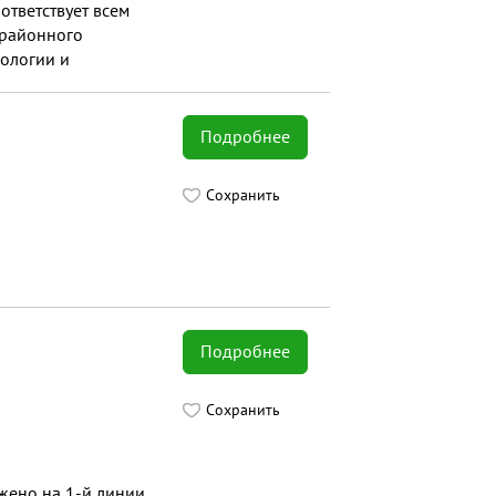
ответствует всем
 районного
нологии и
 торговому центру
ококачественные
Подробнее
Сохранить
Подробнее
Сохранить
жено на 1-й линии