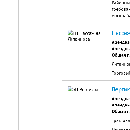
от
Районный
г.
требова
Новосибирска,
масштаба
с.
Плотниково.
строител
высокий
Реклама
Пассаж
здесь
отделоч
Арендна
Арендны
Общая п
Литвинов
Торговы
Вертик
Арендна
Арендны
Общая п
Трактова
Площади