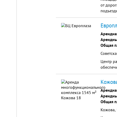
от доро
подъездн
Европл
Арендна
Арендны
Общая п
Советска
Центр ра
обеспеч
Кожова
Арендна
Арендны
Общая п
Кожова,