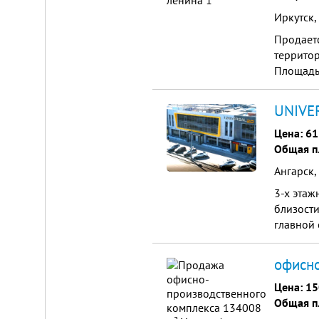
Иркутск,
Продаетс
территор
Площадь
UNIVER
Цена:
61
Общая п
Ангарск,
3-х этаж
близости
главной 
офисно
Цена:
15
Общая п