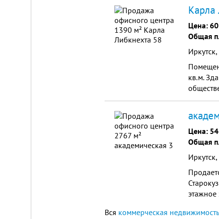
Карла 
Цена:
60
Общая п
Иркутск,
Помещени
кв.м. Зд
обществе
академ
Цена:
54
Общая п
Иркутск,
Продаетс
Старокуз
этажное з
Вся
коммерческая недвижимость 