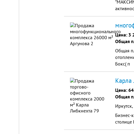
“МАКСИМ”
активнос
много
Цена:
3 
Общая п
Складской
Общая пл
комплекс
отоплени
2200
Бокс( п
м²
Продам
современный
Карла 
многофункциональный
производственно-
Цена:
64
складской
Общая п
комплекс
2200
Иркутск,
м²,
земля
Бизнес-к
в
столице 
собственности.
20
км