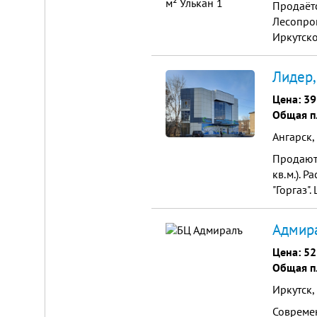
Продаётс
Лесопро
Иркутск
Лидер,
Цена:
39
Общая п
Ангарск,
Продаютс
кв.м.). 
"Горгаз"
Адмира
Цена:
52
Общая п
Иркутск, 
Совреме