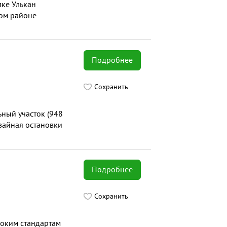
лке Улькан
ом районе
Подробнее
Сохранить
ьный участок (948
мвайная остановки
Подробнее
Сохранить
оким стандартам