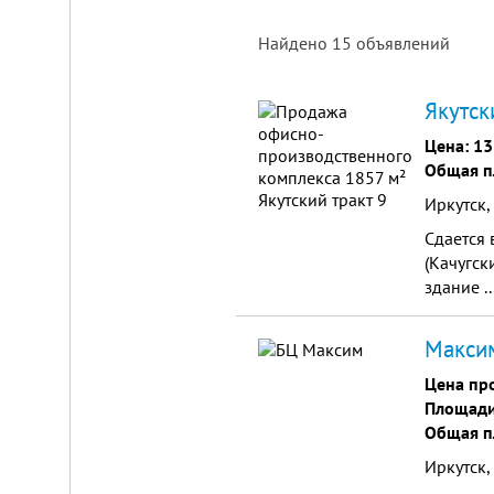
Найдено
15
объявлений
Площадка
Якутск
для
ЛЮБОГО
Цена:
13
бизнеса!
Общая п
ВНИМАНИЕ!
Иркутск, 
Готовый
к
Сдается 
заезду
комплекс
(Качугск
в
здание ..
Калуге.
Вся
инфраструктура,
Максим
собственная
огороженная
Цена пр
территория,
охрана,
Площади 
рекреационная
Общая п
зона.
Удобная
Иркутск,
логистика.