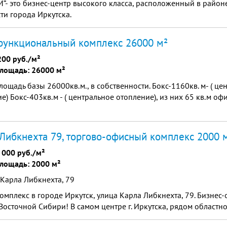
- это бизнес-центр высокого класса, расположенный в район
ти города Иркутска.
функциональный комплекс 26000 м²
200 руб./м²
лощадь: 26000 м²
ощадь базы 26000кв.м., в собственности. Бокс-1160кв. м- ( це
е) Бокс-403кв.м - ( центральное отопление), из них 65 кв.м о
Либкнехта 79, торгово-офисный комплекс 2000 
 000 руб./м²
лощадь: 2000 м²
 Карла Либкнехта, 79
омплекс в городе Иркутск, улица Карла Либкнехта, 79. Бизнес-
Восточной Сибири! В самом центре г. Иркутска, рядом областной