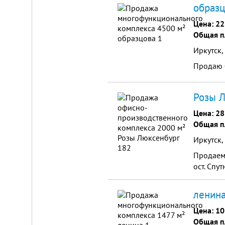
от
образц
г.
Новосибирска,
Цена:
22
с.
Общая п
Плотниково.
Реклама
Иркутск,
здесь
Продаю б
Розы Л
Цена:
28
Общая п
Иркутск,
Продаем
ост. Спу
ленина
Цена:
10
Общая п