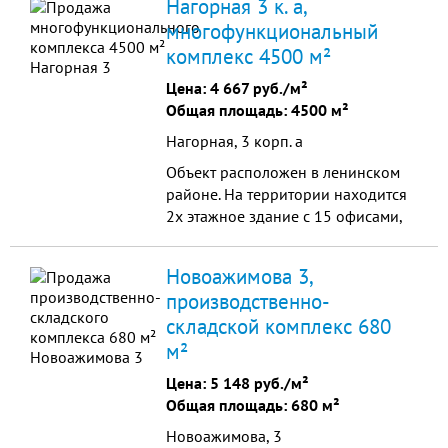
Нагорная 3 к. а,
Помещения от 14 до 115 кв.м. с
многофункциональный
возможностью объединения. -
комплекс 4500 м²
Высота потолков: 2,7 - 4,12 м -
Предчистовая отделка помещений
Цена:
4 667 руб./м²
- Дизайнерская отделка
Общая площадь: 4500 м²
центрального холла
Нагорная, 3 корп. а
Объект расположен в ленинском
районе. На территории находится
2х этажное здание с 15 офисами,
складские помещения и
прилегающий земельный участок.
Новоажимова 3,
Удобная транспортная доступность
производственно-
из любого района города делают
складской комплекс 680
объект очень привлекательным.
м²
Цена:
5 148 руб./м²
Общая площадь: 680 м²
Новоажимова, 3