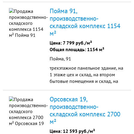
телефон. Удобное расположение в
Пойма 91,
черте города на пересечении ул.
производственно-
Степная и Депутатская, недалеко
складской комплекс 1154
ул.Гагарина.
м²
Цена:
7 799 руб./м²
Общая площадь: 1154 м²
Пойма, 91
трехэтажное панельное здание, на
1 этаже цех и склад, на втором
бытовые помещения и склад, на
третьем - офис, мастерские. газовая
котельная, скважина, новые
Орсовская 19,
стеклопакеты, кровля, отделка
производственно-
офиса класса люкс
складской комплекс 2700
м²
Цена:
12 593 руб./м²