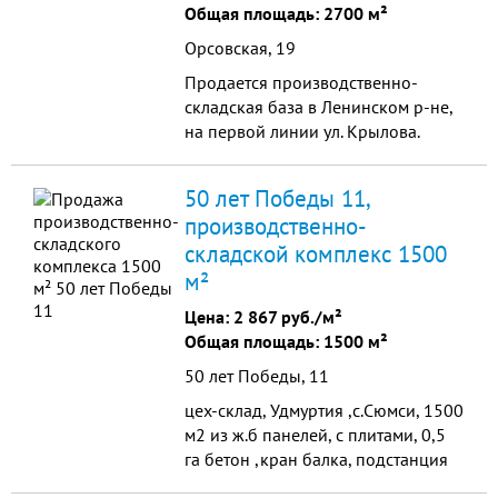
Общая площадь: 2700 м²
Орсовская, 19
Продается производственно-
складская база в Ленинском р-не,
на первой линии ул. Крылова.
Напротив автосалона "Лео Смарт",
рядом с остановкой
50 лет Победы 11,
общественного транспорт
производственно-
складской комплекс 1500
м²
Цена:
2 867 руб./м²
Общая площадь: 1500 м²
50 лет Победы, 11
цех-склад, Удмуртия ,с.Сюмси, 1500
м2 из ж.б панелей, с плитами, 0,5
га бетон ,кран балка, подстанция
400ква,все коммуникации,