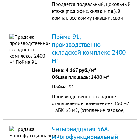
Продается подвальный, цокольный
этажа (под офис, склад и т.д.). 8
комнат, все коммуникации, свои
подъездные пути Общая площадь:
222.0 кв.м Высота потолков: 3.2 м
Пойма 91,
производственно-
складской комплекс 2400
м²
Цена:
4 167 руб./м²
Общая площадь: 2400 м²
Пойма, 91
Производственно-складское
отапливаемое помещение - 360 м2
+ АБК 65 м2, (отопление газовое,
скважина, канализация) Складское
помещение - 101 м2, отдельный
Четырнадцатая 56А,
въезд, территория огорожена,
многофункциональный
площадь базы выложена