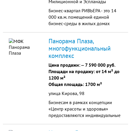
Милиционной и Эспланады
Бизнес-квартал РИВЬЕРА - это 14
000 кв.м. помещений единой
бизнес-среды в жилых домах
кварталов. - Центральный район
города с численностью более 135
Панорама Плаза,
000 чел. - Высокий пешеходный и
многофункциональный
автомобильный трафик -
комплекс
Квартальная застройка на участке
10Га - численность населения
Цена продажи: ‒
7 590 000 руб.
"Ривьера Парк" более 4 000 чел.
Площади на продажу: от 14 м² до
Состав кластеров: - Бизнес-центр; -
1200 м²
Ресторанная галерея; - SPA/Фитнес;
Общая площадь: 1700 м²
- Медицинский центр/
улица Кирова, 98
стоматология/аптека; - Торговая
галерея; - Салон красоты/
Бизнесам в рамках концепции
массажный салон; - Фуд-холл; -
«Центр красоты и здоровья»
Офис продаж/туристическое
предоставляются индивидуальные
агентство; - Салон связи/отделение
скидки. Общая площадь
банка.
помещений: более 1700 кв.м.