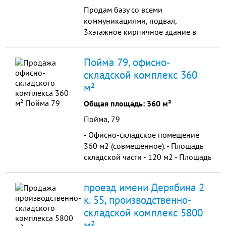
Продам базу со всеми
коммуникациями, подвал,
3хэтажное кирпичное здание в
хорошем состоянии. Имеется ж/д
тупик, земельный участок 10 сот. в
Пойма 79, офисно-
собственности, частично требует
складской комплекс 360
восстановления. Торг. Форма
м²
оплаты договорная, возможна
рассрочка.
Общая площадь: 360 м²
Пойма, 79
- Офисно-складское помещение
360 м2 (совмещенное). - Площадь
складской части - 120 м2 - Площадь
офисной части - 240 м2 (со вторым
этажом)
проезд имени Дерябина 2
к. 55, производственно-
складской комплекс 5800
м²