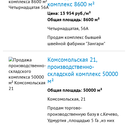
комплекс 8600 м²
дорожными плитами. Площадь
базы - 2400 м2. Рядом с базой ж/д
Цена:
13 954 руб./м²
тупик.
Общая площадь: 8600 м²
Четырнадцатая, 56А
Продам комплекс бывшей
швейной фабрики "Зангари"
Комсомольская 21,
производственно-
складской комплекс 50000
м²
Общая площадь: 50000 м²
Комсомольская, 21
Продам торгово-
производственную базу в с.Кечево,
Удмуртия ,площадью 5 Га ,из них
2,5 Га в собственности. На