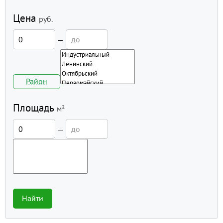
Цена
руб.
—
Район
Площадь
м²
—
Найти