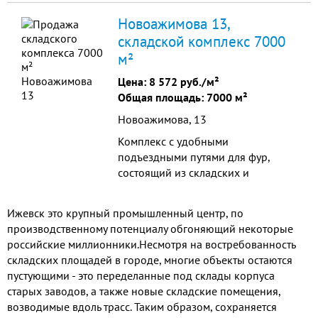
территории базы 19 объектов (все
Новоажимова 13,
в собственности) общей площа...
складской комплекс 7000
м²
Цена:
8 572 руб./м²
Общая площадь: 7000 м²
Новоажимова, 13
Комплекс с удобными
подъездными путями для фур,
состоящий из складских и
офисных помещений.
Ижевск это крупный промышленный центр, по
производственному потенциалу обгоняющий некоторые
российские миллионники.Несмотря на востребованность
складских площадей в городе, многие объекты остаются
пустующими - это переделанные под склады корпуса
старых заводов, а также новые складские помещения,
возводимые вдоль трасс. Таким образом, сохраняется