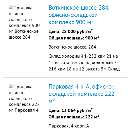
возможна аренда на длительный
Воткинское шоссе 284,
срок возможностью выкупа (на
офисно-складской
дороге Киров) цена 4300000 руб.
комплекс 900 м²
Цена:
28 000 руб./м²
Общая площадь: 900 м²
Воткинское шоссе, 284
Склад холодный 1-252 квм 21 на
12 высота 5 м Склад холодный 2-
216 квм 18 на 12 высота 5м Склад
среднетемпературный до -4 100
квм высота 2,4 Склад
Парковая 4 к. А, офисно-
низкотемпературный до -18 80
складской комплекс 222
кв...
м²
Цена:
13 064 руб./м²
Общая площадь: 222 м²
Парковая, 4 корп. А