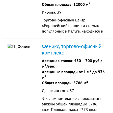
Общая площадь: 12000 м²
Кирова, 39
Торгово-офисный центр
«Европейский» - один из самых
популярных в Калуге, находится в
центре города и выделяется своим
классическим архитектурным
Феникс, торгово-офисный
стилем среди остальных построек.
комплекс
Арендная ставка:
450
‒
700 руб./
м²/мес
Арендные площади от 1 м² до 936
м²
Общая площадь: 5786 м²
Дзержинского, 37
3-х этажное здание с цокольным
этажом общей площадью 5786
кв.м. Площадь этажа 1273 кв.м.