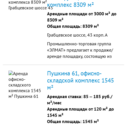
комплекс 8309 м²
метра. Есть возможность аренды
части помещения от 5 офисов Два
Арендные площади от 3000 м² до
сан узла (мужской/женский). Оф...
8309 м²
Общая площадь: 8309 м²
Грабцевское шоссе, 43 корп. А
Промышленно-торговая группа
«ЭЛМАТ» предлагает к продаже/
аренде площадку, состоящую из
производственно-складского
здания, административно-
Пушкина 61, офисно-
бытового корпуса и земельного
складской комплекс 1545
участка. До 2018 года в комплексе
м²
размещалось мебельное
производство и офисные
Арендная ставка:
85
‒
185 руб./
помещения. Есть все
м²/мес
коммуникации, асфальтированный
Арендные площади от 120 м² до
подъезд, 2 ворот для п...
1545 м²
Общая площадь: 1545 м²