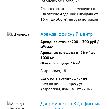
Грабцевское шоссе, 33
Сдаются офисные помещения в
5ти этажном здании: Площади от
16 м² до 300 м², высота потолков
от 3 метров; Оборудованная
парковка (на 70 парковочных
Аренда, офисный центр
мест); Здание обору...
Арендная ставка:
200
‒
300 руб./
м²/мес
Арендные площади от 16 м² до
1000 м²
Общая площадь: 16 м²
Азаровская, 18
Сдаются в аренду офисные
помещения по адресу ул.
Азаровская, дом 18. Отличный
ремонт, пластиковые окна, потолки
армстронг, офисная планировка.
Дзержинского 82, офисный
Удобная и охраняемая парковка