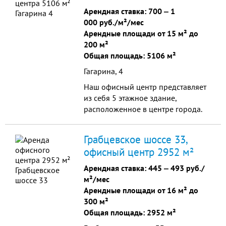
общественного транспорта, а
Арендная ставка:
700
‒
1
также удобные парковочные
000 руб./м²/мес
места.
Арендные площади от 15 м² до
200 м²
Общая площадь: 5106 м²
Гагарина, 4
Наш офисный центр представляет
из себя 5 этажное здание,
расположенное в центре города.
Наш сайт http://www.gagarina4.ru/
Парковка, охрана,
Грабцевское шоссе 33,
видеонаблюдение, уборка
офисный центр 2952 м²
помещений, наличие кафе, буфета
и многое другое. Наши арендаторы
Арендная ставка:
445
‒
493 руб./
- компании, работающие в сфере
м²/мес
финансов, экономики,
Арендные площади от 16 м² до
юриспруденции, IT, рекламы,
300 м²
бизнеса.
Общая площадь: 2952 м²