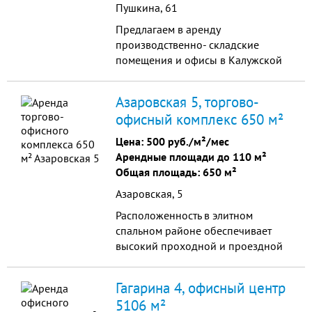
Пушкина, 61
Предлагаем в аренду
производственно- складские
помещения и офисы в Калужской
области в Дзержинском районе
с.Льва Толстого.
Азаровская 5, торгово-
офисный комплекс 650 м²
Цена:
500 руб./м²/мес
Арендные площади до 110 м²
Общая площадь: 650 м²
Азаровская, 5
Расположенность в элитном
спальном районе обеспечивает
высокий проходной и проездной
траффик в часы пик и в выходные
дни. Поток клиентов также со всего
Гагарина 4, офисный центр
города за счет маркетологов ТЦ.
5106 м²
Вблизи есть остановка