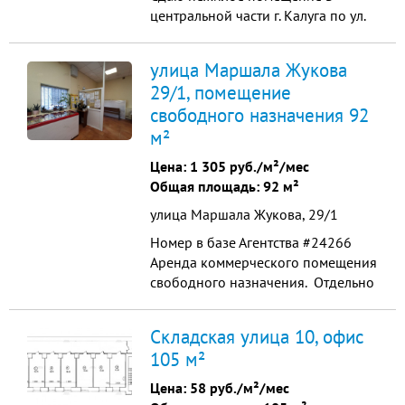
центральной части г. Калуга по ул.
Чижевского общей площадью
1135 кв.м., из них площади 1 этажа
улица Маршала Жукова
883кв.м. и
29/1, помещение
подвального помещения 252 кв.м.
свободного назначения 92
под любой вид коммерческого
использования- магазин, салон
м²
красоты, пекарню, медицинский
Цена:
1 305 руб./м²/мес
или стоматологиче...
Общая площадь: 92 м²
улица Маршала Жукова, 29/1
Номер в базе Агентства #24266
Аренда коммерческого помещения
свободного назначения. Отдельно
стоящее здание общей площадью
73.6 м2. Магазин. Сдается отдельно
Складская улица 10, офис
стоящее здание свободного
105 м²
назначения под тoргoвлю или
офиc в цeнтре Kaлуги.
Цена:
58 руб./м²/мес
Интенсивный автомoбильный и