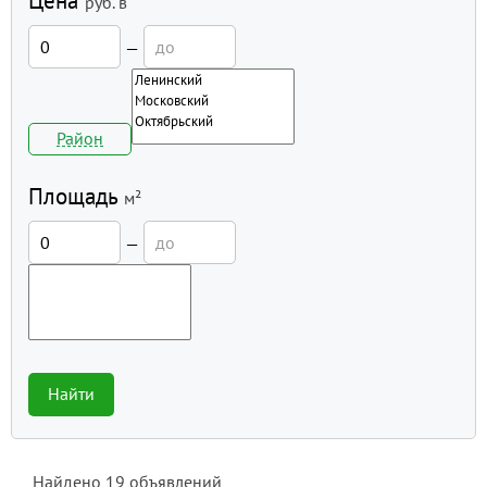
Цена
руб.
в
—
Район
Площадь
м²
—
Найти
Найдено
19
объявлений