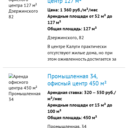
центр 127 м²
во дворе. Круглосуточная охрана.
Интернет, пожарная и охранная
Цена:
1 360 руб./м²/мес
сигнализация. Площадь
Арендные площади от 52 м² до
помещений от 16 до 1000 кв. м.
127 м²
Общая площадь: 127 м²
Дзержинского, 82
В центре Калуги практически
отсутствуют жилые дома, но при
этом оживленность достигается за
счет высокой концентрации
бизнес-центров, торговых центров,
Промышленная 34,
развлекательных заведений,
офисный центр 450 м²
торговых компаний, отдельных
офисов, т.е. удачное
Арендная ставка:
320
‒
550 руб./
географическое расположение и
м²/мес
функциональность делают объект
Арендные площади от 15 м² до
выгодным для ведения бизнеса.
100 м²
Общая площадь: 450 м²
Промышленная, 34