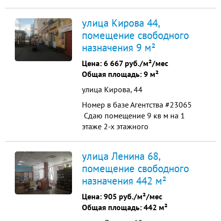
Помещения оборудованы
системами приточно-вытяжной
улица Кирова 44,
вентиляции, кондиционирования
помещение свободного
назначения 9 м²
Цена:
6 667 руб./м²/мес
Общая площадь: 9 м²
улица Кирова, 44
Номер в базе Агентства #23065
Сдаю помещение 9 кв м на 1
этаже 2-х этажного
административного здания в
самом центре г Калуга улица
улица Ленина 68,
Кирова д 44. под любой вид
помещение свободного
коммерческой деятельности .
назначения 442 м²
Отдельный вход с улицы Кирова.
Рядом остановка общественного
Цена:
905 руб./м²/мес
транспорта во все направления
Общая площадь: 442 м²
города.,ТЦ Калуга,...