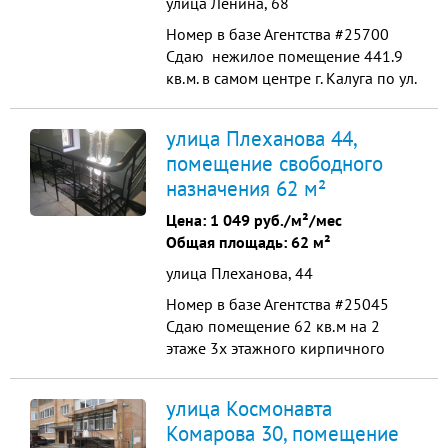
улица Ленина, 68
Номер в базе Агентства #25700
Сдаю нежилое помещение 441.9
кв.м. в самом центре г. Калуга по ул.
Ленина под любой вид
коммерческого использования -
улица Плеханова 44,
магазин, офис, медицинский или
помещение свободного
стоматологический кабинет,
назначения 62 м²
детский центр в т ч для
проведения праздников,
Цена:
1 049 руб./м²/мес
косметический салон, пекарню,
Общая площадь: 62 м²
кафе. 1 этаж,...
улица Плеханова, 44
Номер в базе Агентства #25045
Сдаю помещение 62 кв.м на 2
этаже 3х этажного кирпичного
торгового центра в центре г. Калуга
по ул. Плеханова район 21 Века
улица Космонавта
под любой вид коммерческого
Комарова 30, помещение
использования- магазин, офис,