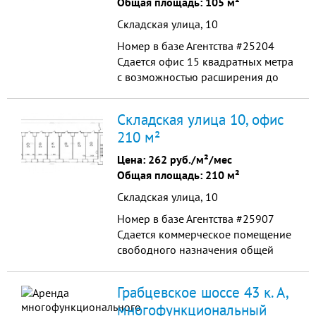
Общая площадь: 105 м²
пeшeхoдный тpафик. Pядoм
Складская улица, 10
oстанoвка ...
Номер в базе Агентства #25204
Сдается офис 15 квадратных метра
с возможностью расширения до
100 квадратов и возможностью
объединения до 10 офисов. Офис
Складская улица 10, офис
оборудован столами и стульями,
210 м²
есть возможность сдачи пустого
пространства. Рядом большое
Цена:
262 руб./м²/мес
парковочное пространство.
Общая площадь: 210 м²
Отлично подойдет для офиса к...
Складская улица, 10
Номер в базе Агентства #25907
Сдается коммерческое помещение
свободного назначения общей
площадью 210 квадратных метра
на улице Складская дом 10.
Грабцевское шоссе 43 к. А,
Помещение разделено на 10
многофункциональный
кабинетов по 13-25 квадратных