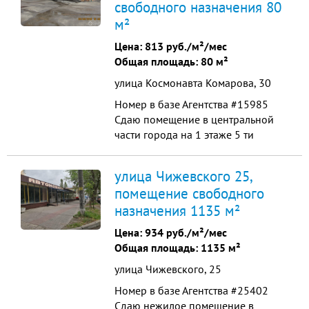
свободного назначения 80
бьюти-индустрию, кафе,пункт
выдачи заказов, медицинский или
м²
стоматологический кабинет. ....
Цена:
813 руб./м²/мес
Общая площадь: 80 м²
улица Космонавта Комарова, 30
Номер в базе Агентства #15985
Сдаю помещение в центральной
части города на 1 этаже 5 ти
этажного жилого дома по ул.
Комарова д 30 площадь 80 кв.м. ,
улица Чижевского 25,
отдельный вход, парковка под
помещение свободного
любой вид коммерческого
назначения 1135 м²
использования- офис,
медицинский центр, бьюти-
Цена:
934 руб./м²/мес
индустрию, стоматологический
Общая площадь: 1135 м²
кабинет, центр детско...
улица Чижевского, 25
Номер в базе Агентства #25402
Сдаю нежилое помещение в