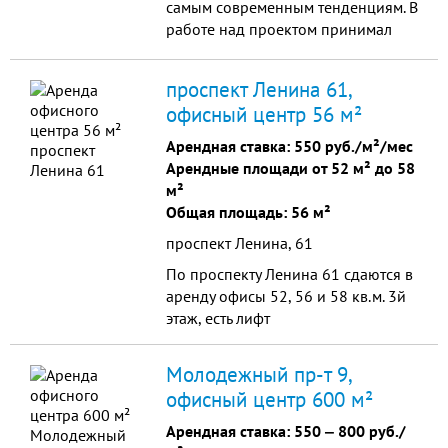
самым современным тенденциям. В
работе над проектом принимал
участие известный архитектор
города Кемерово Николай
проспект Ленина 61,
Петрищин.
офисный центр 56 м²
Арендная ставка:
550 руб./м²/мес
Арендные площади от 52 м² до 58
м²
Общая площадь: 56 м²
проспект Ленина, 61
По проспекту Ленина 61 сдаются в
аренду офисы 52, 56 и 58 кв.м. 3й
этаж, есть лифт
Молодежный пр-т 9,
офисный центр 600 м²
Арендная ставка:
550
‒
800 руб./