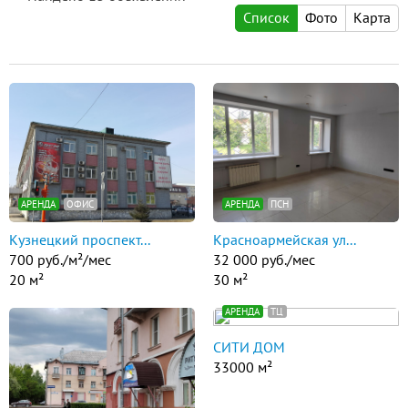
Список
Фото
Карта
АРЕНДА
ОФИС
АРЕНДА
ПСН
Кузнецкий проспект...
Красноармейская ул...
700 руб./м²/мес
32 000 руб./мес
20 м²
30 м²
АРЕНДА
ТЦ
СИТИ ДОМ
33000 м²