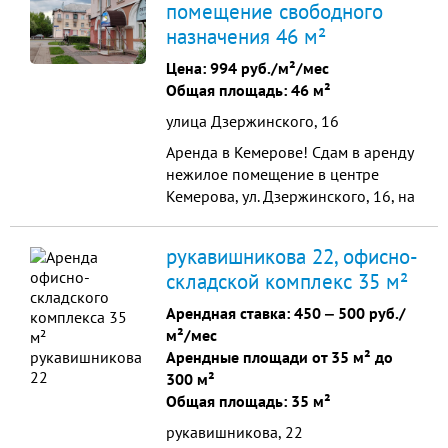
помещения включены охрана и
помещение свободного
Площадь 30,0 кв. м, отдельный
услуги уборки. Просьба звонить по
назначения 46 м²
вход, отличный ремонт, большой
указанному телефону
зал, имеется санузел. Удобное
Цена:
994 руб./м²/мес
месторасположение, подходит под
Общая площадь: 46 м²
магази...
улица Дзержинского, 16
Аренда в Кемерове! Сдам в аренду
нежилое помещение в центре
Кемерова, ул. Дзержинского, 16, на
первом этаже жилого
многоэтажного дома, красная
рукавишникова 22, офисно-
линия. Площадь 45,7 кв. м,
складской комплекс 35 м²
отдельный вход, крыльцо, высокая
проходимость. Отличное
Арендная ставка:
450
‒
500 руб./
месторасположение, качественный
м²/мес
ремонт, большой зал, санузел.
Арендные площади от 35 м² до
Иде...
300 м²
Общая площадь: 35 м²
рукавишникова, 22