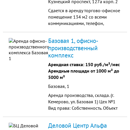
Кузнецкий проспект, 127а корп. 2
Сдается в аренду торгово-офисное
помещение 134 м2 со всеми
коммуникациями, телефон,
интернет, хороший ремонт.
Круглосуточная охрана и
Базовая 1, офисно-
видеонаблюдение. Помещение
производственный
находится на первой линии,
комплекс
высокая проходимость. Аренда от
собственника.
Арендная ставка:
150 руб./м²/мес
Арендные площади от 1000 м² до
5000 м²
Базовая, 1
Аренда производства, склада. (г.
Кемерово, ул. Базовая 1) Цех №1
Вид права: Собственность. Объект
права: Здание, назначение:
нежилое, 3 – этажное (подземных
Деловой Центр Альфа
этажей – 0),...