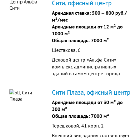
Сити, офисный центр
Арендная ставка:
500
‒
800 руб./
м²/мес
Арендные площади от 12 м² до
1000 м²
Общая площадь: 7000 м²
Шестакова, 6
Деловой центр «Альфа Сити» -
комплекс административных
зданий в самом центре города
Кемерово. Современные и
комфортные офисы, лифт,
Сити Плаза, офисный центр
столовая, кофейня и большая пар
Арендные площади от 30 м² до
300 м²
Общая площадь: 7000 м²
Терешковой, 41 корп. 2
Внешний вид здания соответствует