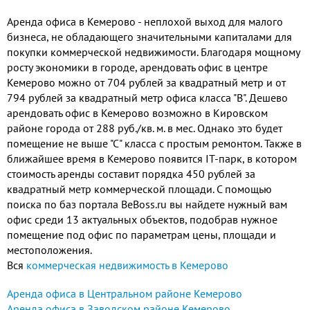
строения - административное,
Аренда офиса в Кемерово - неплохой выход для малого
материал стен - панельный, этаж -
бизнеса, не обладающего значительными капиталами для
4,5, этажность - 5. Контроль доступа
покупки коммерческой недвижимости. Благодаря мощному
на территорию. Уборка помещений
росту экономики в городе, арендовать офис в центре
Кемерово можно от 704 рублей за квадратный метр и от
794 рублей за квадратный метр офиса класса "В". Дешево
арендовать офис в Кемерово возможно в Кировском
районе города от 288 руб./кв. м. в мес. Однако это будет
помещение не выше "С" класса с простым ремонтом. Также в
ближайшее время в Кемерово появится IT-парк, в котором
стоимость аренды составит порядка 450 рублей за
квадратный метр коммерческой площади. С помощью
поиска по баз портала BeBoss.ru вы найдете нужный вам
офис среди 13 актуальных объектов, подобрав нужное
помещение под офис по параметрам цены, площади и
местоположения.
Вся
коммерческая недвижимость в Кемерово
Аренда офиса в Центральном районе Кемерово
Аренда офиса в Заводском районе Кемерово