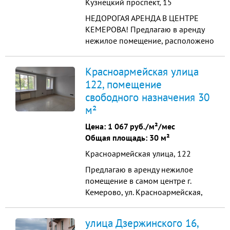
Кузнецкий проспект, 15
НЕДОРОГАЯ АРЕНДА В ЦЕНТРЕ
КЕМЕРОВА! Предлагаю в аренду
нежилое помещение, расположено
в комплексе торгово-офисных
зданий в Центральном районе
Красноармейская улица
города на проспекте Кузнецком,
122, помещение
15, через который проходят
свободного назначения 30
направления в сторону городов
Новосибирска и Красноярска.
м²
Рядом расположена Инспекция
Цена:
1 067 руб./м²/мес
Федеральной налоговой службы.
Общая площадь: 30 м²
На территории находится большая
бесплатная охраняемая парковка.
Красноармейская улица, 122
К услугам клиентов комплекса
Предлагаю в аренду нежилое
кафе, салон красоты, автомойка,
помещение в самом центре г.
автосервис. В зданиях выполнен
Кемерово, ул. Красноармейская,
отличный ремонт, в офисы
122, красная линия. Помещение
проведены интернет и телефонные
расположено на первом этаже
коммуникации. В стоимость аренды
улица Дзержинского 16,
жилого многоэтажного дома.