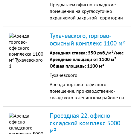
Предлагаем офисно-складские
помещения на круглосуточно
охраняемой закрытой территории
с видеонаблюдением.Предлагаем
помещения от 17 до 35 кв.м. как в
Тухачевского, торгово-
уже действующ
офисный комплекс 1100 м²
Арендная ставка:
550 руб./м²/мес
Арендные площади от 1100 м²
Общая площадь: 1100 м²
Тухачевского
Аренда торгово- офисного
помещения, производственно-
складского в ленинском районе на
ул.Тухачевского общей площадью
1100 кв.м. хорошие подъездные
Проездная 22, офисно-
пути, большая парковка.
складской комплекс 5000
Круглосуточная охрана, виде
м²
наблюдение. Высокий