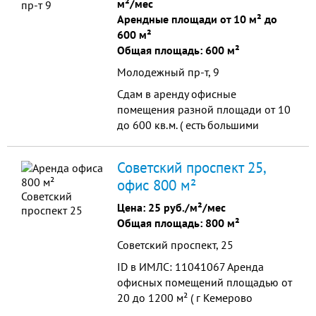
м²/мес
Арендные площади от 10 м² до
600 м²
Общая площадь: 600 м²
Молодежный пр-т, 9
Сдам в аренду офисные
помещения разной площади от 10
до 600 кв.м. ( есть большими
залами -120 кв.м.) в самом центре
ФПК, напротив ТРК "Гринвич",
Советский проспект 25,
парковка есть, удобный подъезд,
офис 800 м²
рядом остановки
Цена:
25 руб./м²/мес
Общая площадь: 800 м²
Советский проспект, 25
ID в ИМЛС: 11041067 Аренда
офисных помещений площадью от
20 до 1200 м² ( г Кемерово
Советский пр-кт 25). Дом: тип