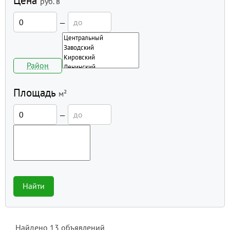
Цена
руб.
в
—
Район
Площадь
м²
—
Найти
Найдено
13
объявлений