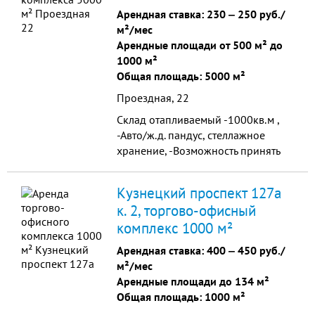
пешеходный и транспортный
Арендная ставка:
230
‒
250 руб./
трафик.
м²/мес
Арендные площади от 500 м² до
1000 м²
Общая площадь: 5000 м²
Проездная, 22
Склад отапливаемый -1000кв.м ,
-Авто/ж.д. пандус, стеллажное
хранение, -Возможность принять
ТМЦ на ответ-хранение,
-Комплексные услуги по погрузке/
Кузнецкий проспект 127а
выгрузке; _________________...
к. 2, торгово-офисный
комплекс 1000 м²
Арендная ставка:
400
‒
450 руб./
м²/мес
Арендные площади до 134 м²
Общая площадь: 1000 м²