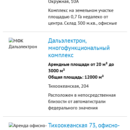
Окружная, 10А
Комплекс на земельном участке
площадью 0,7 Га недалеко от
центра. Склад 300 м.кв., офисные
помещения 300 м.кв. Требуется
ремонт. Удобное
Дальэлектрон,
месторасположение, въезд с
многофункциональный
ул.Карла-Маркса,
комплекс
асфальтированная дорога.
Арендные площади от 20 м² до
3000 м²
Общая площадь: 12000 м²
Тихоокеанская, 204
Расположен в непосредственная
близости от автомагистрали
федерального значения
Хабаровск-Чита. Комплекс состоит
из 11 объектов.
Тихоокеанская 73, офисно-