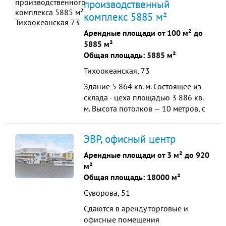
производственный
комплекс 5885 м²
Арендные площади от 100 м² до
5885 м²
Общая площадь: 5885 м²
Тихоокеанская, 73
Здание 5 864 кв. м. Состоящее из
склада - цеха площадью 3 886 кв.
м. Высота потолков — 10 метров, с
пристроенным четырех этажным
административно бытовым
ЭВР, офисный центр
комплексом - 1 978 кв. ...
Арендные площади от 3 м² до 920
м²
Общая площадь: 18000 м²
Суворова, 51
Сдаются в аренду торговые и
офисные помещения