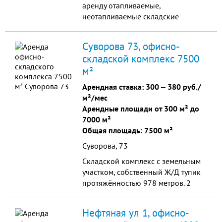
аренду отапливаемые,
неотапливаемые складские
помещения (класс В+, С). Большая
разворотная площадка. Для
Суворова 73, офисно-
удобства арендаторов: проводной
складской комплекс 7500
интернет, видеонаблюдение. База
м²
находится под круглосуточной
охраной.
Арендная ставка:
300
‒
380 руб./
м²/мес
Арендные площади от 300 м² до
7000 м²
Общая площадь: 7500 м²
Суворова, 73
Складской комплекс с земельным
участком, собственный Ж/Д тупик
протяжённостью 978 метров. 2
административных комплекса на
западной и восточной стороне. Все
Нефтяная ул 1, офисно-
коммуникации новые.