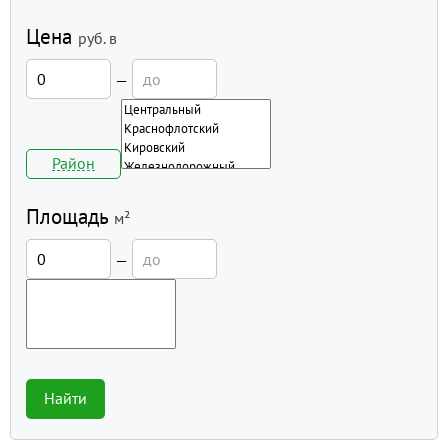
Цена
руб.
в
—
Район
Площадь
м²
—
Найти