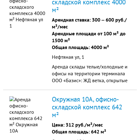
складской комплекс 4000
м²
Арендная ставка:
300
‒
600 руб./
м²/мес
Арендные площади от 100 м² до
1500 м²
Общая площадь: 4000 м²
Нефтяная ул, 1
Аренда склады телые/холодные и
офисы на территории терминала
ООО «Базис»: ЖД ветка, открытые
площадки для хранения грузов,
большая автопарковка, рядом ЖД
Окружная 10А, офисно-
вокзал!
складской комплекс 642
м²
Цена:
312 руб./м²/мес
Общая площадь: 642 м²