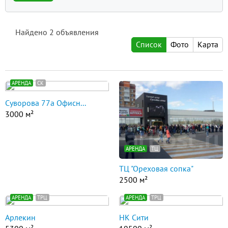
Найдено
2
объявления
Список
Фото
Карта
АРЕНДА
СК
Суворова 77а Офисн...
3000 м²
АРЕНДА
ТЦ
ТЦ "Ореховая сопка"
2500 м²
АРЕНДА
ТРЦ
АРЕНДА
ТРЦ
Арлекин
НК Сити