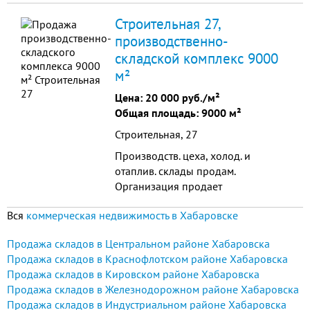
ремонтом, кабинетная система,
Строительная 27,
возможность свободной
производственно-
планировки...
складской комплекс 9000
м²
Цена:
20 000 руб./м²
Общая площадь: 9000 м²
Строительная, 27
Производств. цеха, холод. и
отаплив. склады продам.
Организация продает
производственные цеха, холодные
Вся
коммерческая недвижимость в Хабаровске
и отапливаемые склады, офисные
и жилые (гостиница, общежити
Продажа складов в Центральном районе Хабаровска
Продажа складов в Краснофлотском районе Хабаровска
Продажа складов в Кировском районе Хабаровска
Продажа складов в Железнодорожном районе Хабаровска
Продажа складов в Индустриальном районе Хабаровска