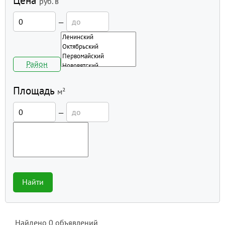
Цена
руб.
в
—
Район
Площадь
м²
—
Найти
Найдено
0
объявлений