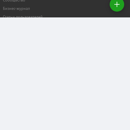
Сообщество
Бизнес-журнал
Создать
заявку на
Статьи пользователей
покупку
ПРОЕКТЫ
Задать вопрос
Рейтинг торговых центров
Календарь мероприятий
Бизнес
КОММЕРЧЕСКАЯ.RU
Отзывы о нас
Рекламные услуги
Контактные данные
Служба поддержки