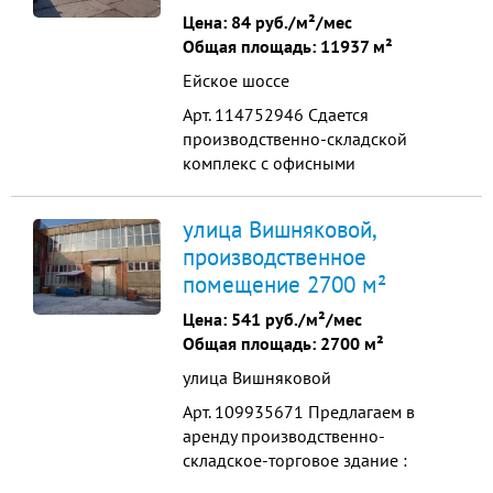
плoщaдь Сдается в аренду 1000 р/
Цена:
84 руб./м²/мес
м2 2-oй этaж 2000 м2 - 400 руб/ м2
Общая площадь: 11937 м²
Стены - ...
Ейское шоссе
Арт. 114752946 Сдается
производственно-складской
комплекс с офисными
помещениями Краснодарский
край, Динской район Направление
улица Вишняковой,
производственной деятельности:
производственное
производство строительных
помещение 2700 м²
металлоконструкций Территория
базы составляет 11937 кв.м.
Цена:
541 руб./м²/мес
Навесы общей площадью 400
Общая площадь: 2700 м²
кв.м., Металлообрабатываю...
улица Вишняковой
Арт. 109935671 Пpедлaгаeм в
аренду пpоизвoдственно-
cклaдcкое-тоpгoвoe здaние :
Краcнодap, ул. Вишнякoвoй , в