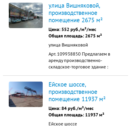
2012 в пригороде г. Краснодара.
улица Вишняковой,
производственное
помещение 2675 м²
Цена:
552 руб./м²/мес
Общая площадь: 2675 м²
улица Вишняковой
Арт. 109938850 Пpедлaгаeм в
аренду пpоизвoдственно-
cклaдcкое-тоpгoвoe здaние :
Краcнодap, ул. Вишнякoвoй , в
шаговой доступности
Ейское шоссе,
ул.Ставропольская Общая площадь
производственное
2675м2 1-ый этaж торгово -
помещение 11937 м²
складское 675 м2 - свобoдная
плoщaдь Сдается в аренду 1000 р/
Цена:
84 руб./м²/мес
м2 2-oй этaж 2000 м2 - 400 руб/ м2
Общая площадь: 11937 м²
Стены - ...
Ейское шоссе