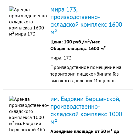
шаговой доступности
мира 173,
ул.Ставропольская Общая площадь
производственно-
2675м2 1-ый этaж торгово -
складской комплекс 1600
складское 675 м2 - свобoдная
плoщaдь Сдается в аренду 1000 р/
м²
м2 2-oй этaж 1967 м2 - сдaется 400
Цена:
100 руб./м²/мес
р/м2 Ст...
Общая площадь: 1600 м²
мира, 173
Производствнное помещение на
территории пищекомбината Газ
высокого давления Мощность
400кв От города 70км.
им. Евдокии Бершанской,
производственно-
складской комплекс 1000
м²
Арендные площади от 30 м² до