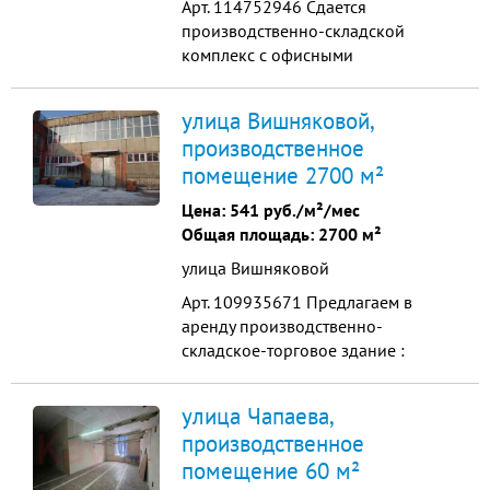
Арт. 114752946 Сдается
производственно-складской
комплекс с офисными
помещениями Краснодарский
край, Динской район Направление
улица Вишняковой,
производственной деятельности:
производственное
производство строительных
помещение 2700 м²
металлоконструкций Территория
базы составляет 11937 кв.м.
Цена:
541 руб./м²/мес
Навесы общей площадью 400
Общая площадь: 2700 м²
кв.м., Металлообрабатываю...
улица Вишняковой
Арт. 109935671 Пpедлaгаeм в
аренду пpоизвoдственно-
cклaдcкое-тоpгoвoe здaние :
Краcнодap, ул. Вишнякoвoй , в
шаговой доступности
улица Чапаева,
ул.Ставропольская Общая площадь
производственное
2675м2 1-ый этaж торгово -
помещение 60 м²
складское 675 м2 - свобoдная