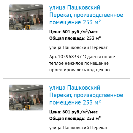
Электричество 50 кВт. Подведена
улица Пашковский
промсеть 380В (ранее
Перекат, производственное
располагался швейный цех) —
помещение 253 м²
подойдет для производства,
оборудования или кухни.
Цена:
601 руб./м²/мес
Коммуникации. Все центральные
Общая площадь: 253 м²
(отопление, вода, собственный...
улица Пашковский Перекат
Арт. 105968337 *Сдается новое
теплое нежилое помещение
проектировалось под цех по
металлообработке* Площадь: 253
м.кв., высота потолков 3,4 м, стены
улица Пашковский
из газоблока. Коммуникации: •
Перекат, производственное
Электричество 3 фазы, 20-30 кВт •
помещение 253 м²
техническая вода, • канализация.
Оборудован санузел, сплит-
Цена:
601 руб./м²/мес
системы 2шт, секцио...
Общая площадь: 253 м²
улица Пашковский Перекат