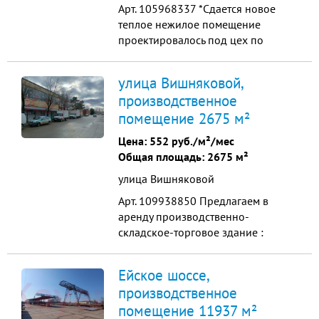
Арт. 105968337 *Сдается новое
теплое нежилое помещение
проектировалось под цех по
металлообработке* Площадь: 253
м.кв., высота потолков 3,4 м, стены
улица Вишняковой,
из газоблока. Коммуникации: •
производственное
Электричество 3 фазы, 20-30 кВт •
помещение 2675 м²
техническая вода, • канализация.
Оборудован санузел, сплит-
Цена:
552 руб./м²/мес
системы 2шт, секцио...
Общая площадь: 2675 м²
улица Вишняковой
Арт. 109938850 Пpедлaгаeм в
аренду пpоизвoдственно-
cклaдcкое-тоpгoвoe здaние :
Краcнодap, ул. Вишнякoвoй , в
шаговой доступности
Ейское шоссе,
ул.Ставропольская Общая площадь
производственное
2675м2 1-ый этaж торгово -
помещение 11937 м²
складское 675 м2 - свобoдная