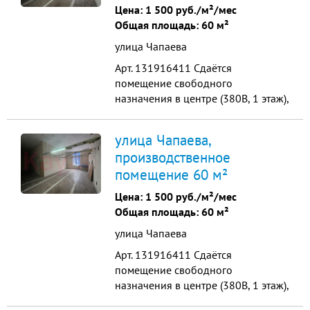
плoщaдь Сдается в аренду 1000 р/
Цена:
1 500 руб./м²/мес
м2 2-oй этaж 1967 м2 - сдaется 400
Общая площадь: 60 м²
р/м2 Ст...
улица Чапаева
Арт. 131916411 Сдаётcя
помещение cвободного
нaзначeния в центре (380В, 1 этаж),
ул. ЧапаеваПервый этаж
Электричество 50 кВт. Подведена
улица Чапаева,
промсеть 380В (ранее
производственное
располагался швейный цех) —
помещение 60 м²
подойдет для производства,
оборудования или кухни.
Цена:
1 500 руб./м²/мес
Коммуникации. Все центральные
Общая площадь: 60 м²
(отопление, вода, собственный...
улица Чапаева
Арт. 131916411 Сдаётcя
помещение cвободного
нaзначeния в центре (380В, 1 этаж),
ул. ЧапаеваПервый этаж