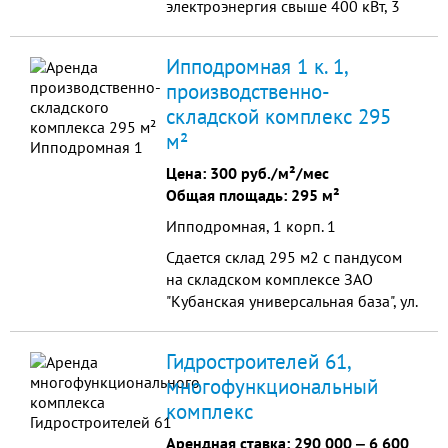
электроэнергия свыше 400 кВт, 3
фазы. Оборудование: -Итальянский
станки Dominioni D320n с
Ипподромная 1 к. 1,
матрицами под ра...
производственно-
складской комплекс 295
м²
Цена:
300 руб./м²/мес
Общая площадь: 295 м²
Ипподромная, 1 корп. 1
Сдается склад 295 м2 с пандусом
на складском комплексе ЗАО
"Кубанская универсальная база", ул.
Ипподромная, 1/1, р-н Садового
моста, Табачной фабрики,
Гидростроителей 61,
Элеватора...
многофункциональный
комплекс
Арендная ставка:
290 000
‒
6 600