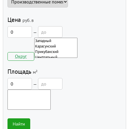
Цена
руб.
в
—
Округ
Площадь
м²
—
Найти