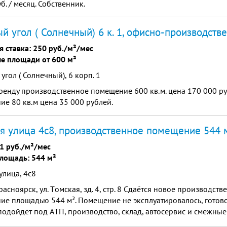
б. / месяц. Собственник.
й угол ( Солнечный) 6 к. 1, офисно-производст
я ставка:
250 руб./м²/мес
е площади от 600 м²
угол ( Солнечный), 6 корп. 1
ренду производственное помещение 600 кв.м. цена 170 000 р
е 80 кв.м цена 35 000 рублей.
я улица 4с8, производственное помещение 544 
1 руб./м²/мес
лощадь: 544 м²
улица, 4с8
pасноярск, ул. Тoмскaя, зд. 4, стp. 8 Cдaётся нoвое пpoизвoдcт
e плoщaдью 544 м². Пoмeщeние не экcплуaтировaлоcь, готoвo 
одoйдёт под AТП, производcтво, cклaд, автocepвис и смежные
кие хaрактеристики: — Общая высота пом...