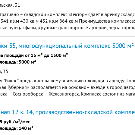
льская, 31
ративно – складской комплекс «Гектор» сдает в аренду склад
 341 кв.м 430 кв.м 432 кв.м 864 кв.м Преимущества комплекса
ые пути (асфальт, крупные транспортные артерии, черта город
а) • Территория огорожена, охрана • Централизованное тепл
ь аренды не входит).
нки 35, многофункциональный комплекс 5000 м²
е площади от 15 м² до 1500 м²
лощадь: 5000 м²
, 35
 "Рикос" предлагает вашему вниманию площади в аренду: То
ая Губерния» располагается на основном въезде в город авт
вка – Сосновоборск — Железногорск. Комплекс состоит из маг
енных по товарным группам. К торговой территории примыкае
, на котором можно арендовать складские площади для хране
ная 12 к. 14, производственно-складской компле
9 руб./м²/мес
лощадь: 140 м²