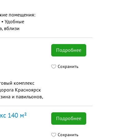
ские помещения:
: • Удобные
а, вблизи
о-водо-снабжение (в
Подробнее
Сохранить
рговый комплекс
одорога Красноярск
азина и павильонов,
т складской
ния товара.
кс 140 м²
Подробнее
Сохранить