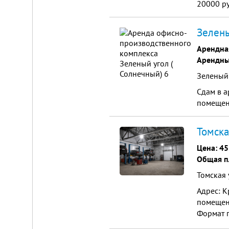
20000 ру
Зелены
Арендна
Арендны
Зеленый 
Сдам в а
помещени
Томска
Цена:
45
Общая п
Томская 
Aдреc: K
помещeни
Фopмат п
Тexничеc