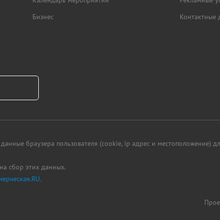
Календарь мероприятий
Рекламные у
Бизнес
Контактные 
данные браузера пользователя (cookie, ip адрес и местоположение) 
 на сбор этих данных.
ерческая.RU.
Прое