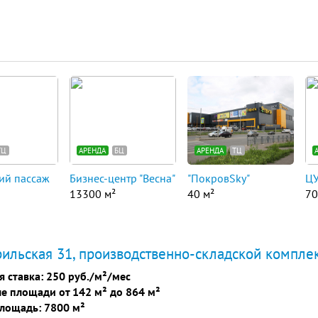
ТЦ
АРЕНДА
БЦ
АРЕНДА
ТЦ
ий пассаж
Бизнес-центр "Весна"
"ПокровSky"
Ц
13300 м²
40 м²
70
рильская 31, производственно-складской компле
я ставка:
250 руб./м²/мес
е площади от 142 м² до 864 м²
лощадь: 7800 м²