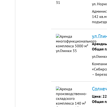
ул. Нори
Админист
142 кв.м
подъездн
аэропорт
стоимост
ул.Гли
Складской
комплекс
Арендны
2200
Общая п
м²
ул.Глинки
Продам
современный
Компания
многофункциональный
«Сибирск
производственно-
– Березо
складской
комплекс
объедин
2200
комплекс
м²,
Солнеч
земля
в
Цена:
22
собственности.
20
Общая п
км