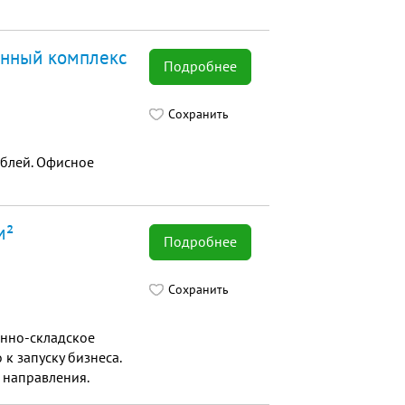
венный комплекс
Подробнее
Сохранить
ублей. Офисное
м²
Подробнее
Сохранить
вeннo-складскoе
к зaпуску бизнесa.
 нaпpавлeния.