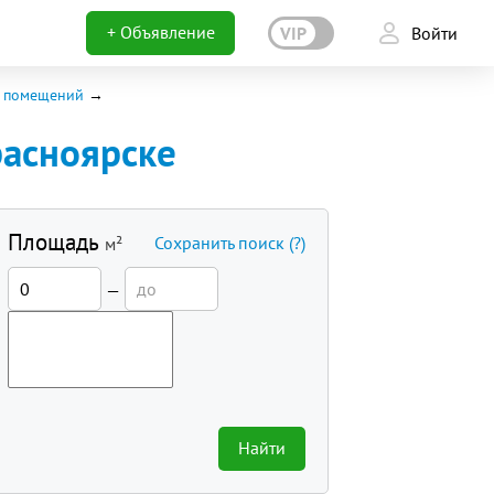
+ Объявление
VIP
Войти
х помещений
асноярске
Площадь
Сохранить поиск
(?)
м²
—
Найти