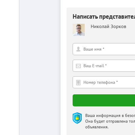
от
г.
Новосибирска,
Написать представит
с.
Плотниково.
Николай Зорков
Реклама
здесь
Ваша информация в безоп
Она будет отправлена то
объявления.