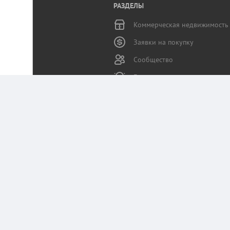
РАЗДЕЛЫ
Коммерческая недвижимость
Заявки на покупку
Сообщество
Бизнес-журнал
Статьи пользователей
Служба поддержки
Портал Коммерческая.RU использует данные 
Оставаясь на сайте, вы соглашаетесь на сб
Политика конфиденциальности Коммерчес