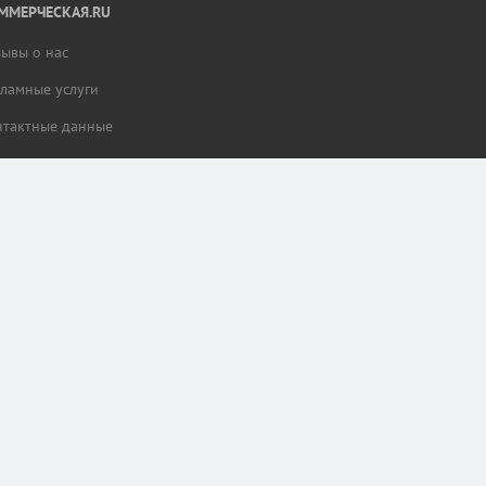
ММЕРЧЕСКАЯ.RU
зывы о нас
кламные услуги
нтактные данные
тной работы разделов сайта и сбора статистики.