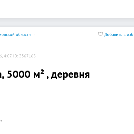
ковской области
Добавить в из
, 4:07, ID: 3367165
, 5000 м² , деревня
ес