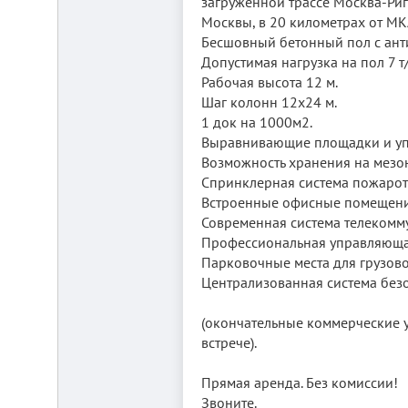
загруженной трассе Москва-Риг
Москвы, в 20 километрах от МКА
Бесшовный бетонный пол с ан
Допустимая нагрузка на пол 7 т
Рабочая высота 12 м.
Шаг колонн 12х24 м.
1 док на 1000м2.
Выравнивающие площадки и уп
Складской
Возможность хранения на мезо
комплекс
Спринклерная система пожарот
2200
Встроенные офисные помещени
м²
Современная система телекомм
Продам
современный
Профессиональная управляюща
многофункциональный
Парковочные места для грузово
производственно-
Централизованная система безо
складской
комплекс
2200
(окончательные коммерческие 
м²,
земля
встрече).
в
собственности.
Прямая аренда. Без комиссии!
20
км
Звоните.