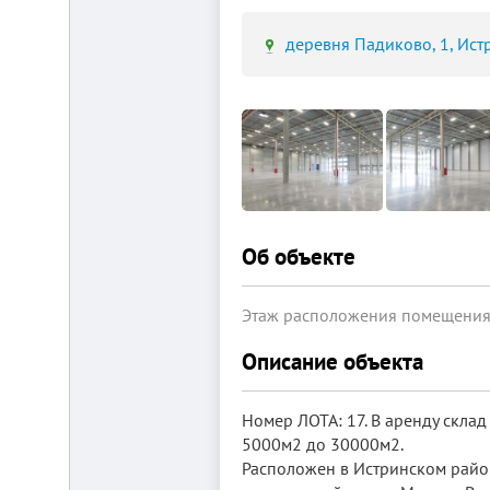
деревня Падиково, 1, Ист
Площадка
для
ЛЮБОГО
бизнеса!
ВНИМАНИЕ!
Готовый
к
заезду
Об объекте
комплекс
в
Калуге.
Вся
Этаж расположения помещени
инфраструктура,
собственная
Описание объекта
огороженная
территория,
охрана,
рекреационная
Номер ЛОТА: 17. В аренду склад
зона.
5000м2 до 30000м2.
Удобная
Расположен в Истринском райо
логистика.