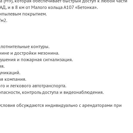
а (М9), которая обеспечивает быстрый доступ к любой части
Д, и в 8 км от Малого кольца А107 «Бетонка».
типылевым покрытием.
/м2.
лотнительные контуры.
нине и достройки мезонина.
ушения и пожарная сигнализация.
я.
уникаций.
я компания.
го и легкового автотранспорта.
пасности, контроль доступа и видеонаблюдения.
условия обсуждаются индивидуально с арендаторами при