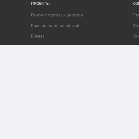
ПРОЕКТЫ
КО
Рейтинг торговых центров
От
Календарь мероприятий
Ре
Бизнес
Ко
браузера пользователя (cookie, ip адрес и местоположение) для обеспечения коррек
ор этих данных.
кая.RU.