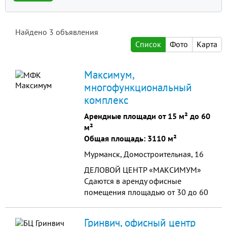
Найдено
3
объявления
Список
Фото
Карта
Максимум,
многофункциональный
комплекс
Арендные площади от 15 м² до 60
м²
Общая площадь: 3110 м²
Мурманск, Домостроительная, 16
ДЕЛОВОЙ ЦЕНТР «МАКСИМУМ»
Сдаются в apенду офисные
помeщения площадью от 30 до 60
кв.метрoв. Косметический ремонт.
Адрес: ул. Домостроительная д.16.
Гринвич, офисный центр
4-х этажное здание.