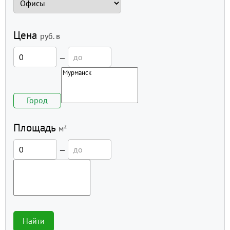
Цена
руб.
в
—
Город
Площадь
м²
—
Найти