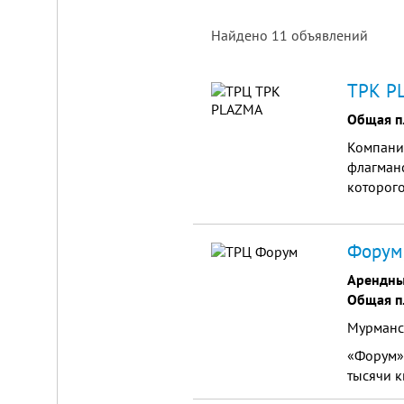
Найдено
11
объявлений
Площадка
ТРК PL
для
ЛЮБОГО
Общая п
бизнеса!
Компани
ВНИМАНИЕ!
флагманс
Готовый
к
которого
заезду
общей пл
комплекс
площадью
в
Калуге.
Форум,
Вся
инфраструктура,
Арендны
собственная
Общая п
огороженная
территория,
Мурманск
охрана,
рекреационная
«Форум»
зона.
Удобная
тысячи к
логистика.