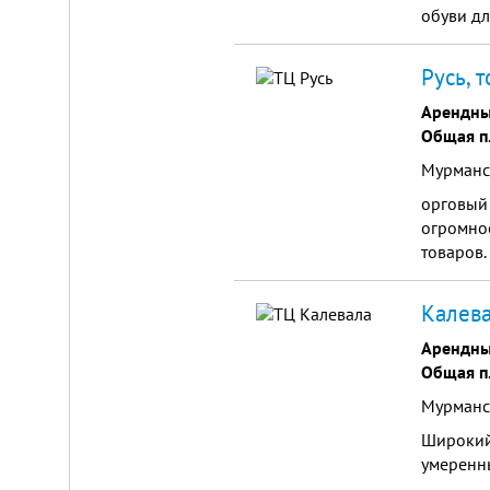
обуви дл
Русь, 
Арендны
Общая п
Мурманск
орговый 
огромно
товаров.
Калева
Арендны
Общая п
Мурманск
Широкий 
умеренн