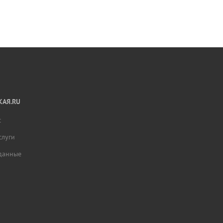
АЯ.RU
с
слуги
данные