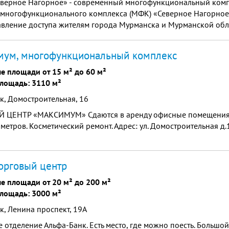
верное Нагорное» - современный многофункциональный комп
 многофункционального комплекса (МФК) «Северное Нагорное
вление доступа жителям города Мурманска и Мурманской обла
европейского уровня, создание комфортной городской среды 
 развлечений.
мум, многофункциональный комплекс
е площади от 15 м² до 60 м²
лощадь: 3110 м²
, Домостроительная, 16
 ЦЕНТР «МАКСИМУМ» Сдаются в apенду офисные помeщения
.метрoв. Косметический ремонт. Адрес: ул. Домостроительная д.
торговый центр
е площади от 20 м² до 200 м²
лощадь: 3000 м²
, Ленина проспект, 19А
 отделение Альфа-Банк. Есть место, где можно поесть. Больш