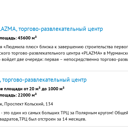
AZMA, торгово-развлекательный центр
лощадь: 45600 м²
я «Людмила плюс» близка к завершению строительства первог
кого торгово-развлекательного центра «PLAZMA» в Мурманской
 войдет две очереди: первая – непосредственно торгово-раз
ощадью более 45 тыс. кв. м., вторая – аквапарк с отелем, фитн
 около 20 тыс. кв. м.
 торгово-развлекательный центр
е площади от 20 м² до 1000 м²
лощадь: 22000 м²
, Проспект Кольский, 134
 - это один из самых больших ТРЦ за Полярным кругом! Обще
вадратов,ТРЦ был отстроен за 14 месяцев.