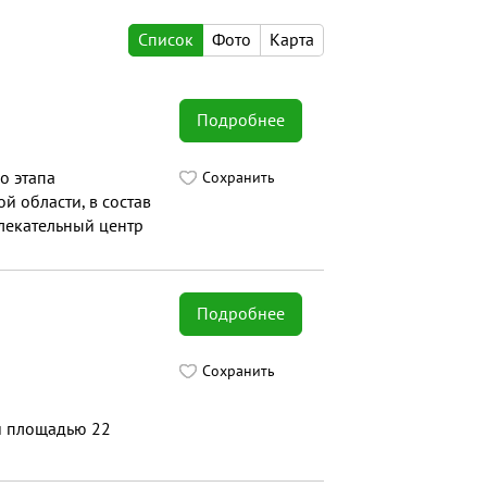
Список
Фото
Карта
Подробнее
о этапа
Сохранить
 области, в состав
влекательный центр
ес-клубом и SPA
Подробнее
Сохранить
й площадью 22