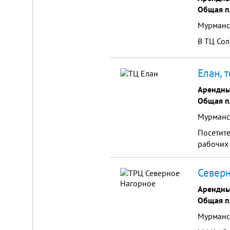
от
Общая п
г.
Новосибирска,
Мурманск
с.
Плотниково.
В ТЦ Сол
Реклама
здесь
Елан, 
Арендны
Общая п
Мурманск
Посетит
рабочих 
Северн
Арендны
Общая п
Мурманск