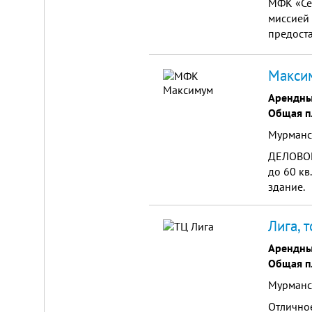
МФК «Се
миссией
предоста
услугам 
отдыха и
Макси
Арендны
Общая п
Мурманск
ДЕЛОВОЙ
до 60 кв
здание.
Лига, 
Арендны
Общая п
Мурманск
Отличное