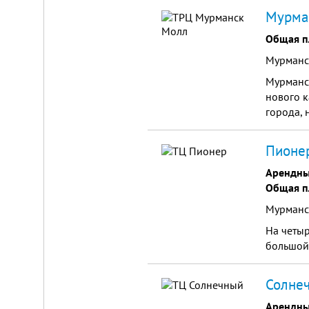
Мурман
Общая п
Мурманск
Мурманс
нового к
Складской
города, 
комплекс
2200
Пионер
м²
Продам
Арендны
современный
Общая п
многофункциональный
производственно-
Мурманс
складской
комплекс
На четыр
2200
большой
м²,
земля
в
собственности.
Солнеч
20
км
Арендны