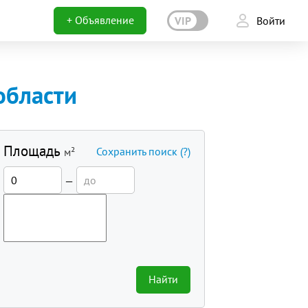
+ Объявление
VIP
Войти
области
Площадь
Сохранить поиск
(?)
м²
—
Найти