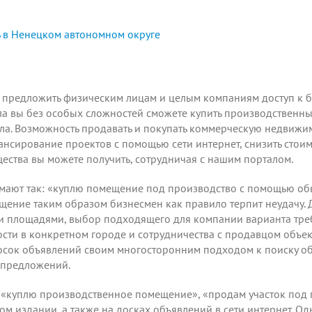
 в Ненецком автономном округе
а предложить физическим лицам и целым компаниям доступ к 
а вы без особых сложностей сможете купить производствен
ла. Возможность продавать и покупать коммерческую недвижим
ансирование проектов с помощью сети интернет, снизить стои
ества вы можете получить,
сотрудничая
с нашим порталом.
ают так: «куплю помещение под производство с помощью обы
щение таким образом бизнесмен как правило терпит неудачу.
площадями, выбор подходящего для компании варианта требу
ти в конкретном городе и сотрудничества с продавцом объек
осок объявлений своим многосторонним подходом к поиску о
 предложений.
 «куплю производственное помещение», «продам участок под 
м издании, а также на досках объявлений в сети интернет. Од