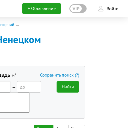
+ Объявление
VIP
Войти
мещений
Ненецком
щадь
Сохранить поиск
(?)
м²
Найти
—