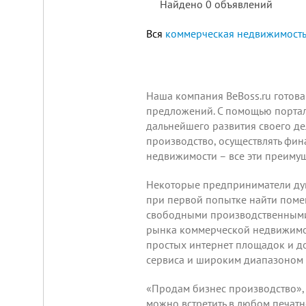
Найдено
0
объявлений
Вся
коммерческая недвижимость
Площадка
для
ЛЮБОГО
Наша компания BeBoss.ru готов
бизнеса!
предложений. С помощью портал
ВНИМАНИЕ!
дальнейшего развития своего де
Готовый
к
производство, осуществлять фин
заезду
недвижимости – все эти преимущ
комплекс
в
Калуге.
Некоторые предприниматели дум
Вся
при первой попытке найти поме
инфраструктура,
свободными производственными 
собственная
огороженная
рынка коммерческой недвижимос
территория,
простых интернет площадок и д
охрана,
сервиса и широким диапазоном
рекреационная
зона.
Удобная
«Продам бизнес производство»,
логистика.
можно встретить в любом печатно