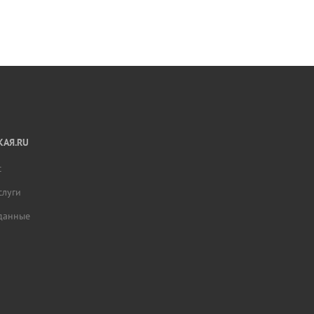
АЯ.RU
с
слуги
данные