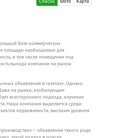
Список
Фото
Карта
большой базе коммерческих
ные площади необходимые для
ость, в том числе помещения под
мость выхода компании на рынок
чных объявлений в газетах». Однако
 Даже на рынке, изобилующем
ет всестороннего подхода, изучения
та. Наша компания выделяется среди
бъектов недвижимости, высоким уровнем
производство» – объявления такого рода
нако, такой подход в поиске