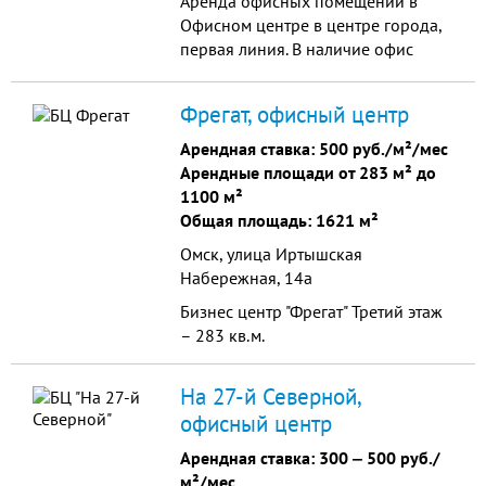
Аренда офисных помещений в
Офисном центре в центре города,
первая линия. В наличие офис
39,7кв.м. на 1 этаже. Есть
помещения на 1 этаже с отдельным
Фрегат, офисный центр
входом 84,7 кв.м. 70,6 кв.м. и 67
кв.м. Интернет (4 оператора на
Арендная ставка:
500 руб./м²/мес
выбор). Центральное
Арендные площади от 283 м² до
кондиционирование.
1100 м²
Круглосуточная охрана, пожарная
Общая площадь: 1621 м²
сигнализация, парковка перед
Омск, улица Иртышская
фасадом здания.
Набережная, 14а
Бизнес центр "Фрегат" Третий этаж
– 283 кв.м.
На 27-й Северной,
офисный центр
Арендная ставка:
300
‒
500 руб./
м²/мес