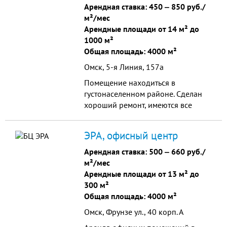
подъездные пути.
Арендная ставка:
450
‒
850 руб./
м²/мес
Арендные площади от 14 м² до
1000 м²
Общая площадь: 4000 м²
Омск, 5-я Линия, 157а
Помещение находиться в
густонаселенном районе. Сделан
хороший ремонт, имеются все
коммуникации, охранная и
пожарная сигнализации.
ЭРА, офисный центр
Арендная ставка:
500
‒
660 руб./
м²/мес
Арендные площади от 13 м² до
300 м²
Общая площадь: 4000 м²
Омск, Фрунзе ул., 40 корп. А