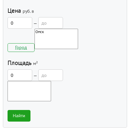
Цена
руб.
в
—
Город
Площадь
м²
—
Найти