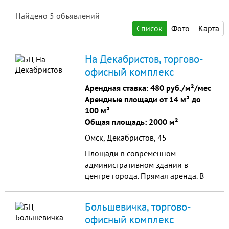
Найдено
5
объявлений
Список
Фото
Карта
На Декабристов, торгово-
офисный комплекс
Арендная ставка:
480 руб./м²/мес
Арендные площади от 14 м² до
100 м²
Общая площадь: 2000 м²
Омск, Декабристов, 45
Площади в современном
административном здании в
центре города. Прямая аренда. В
помещениях выполнен
качественный ремонт, все
Большевичка, торгово-
коммуникации. Развитая
офисный комплекс
инфраструктура, удобные