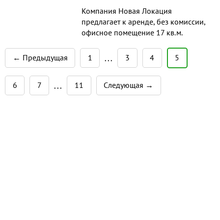
Компания Новая Локация
предлагает к аренде, без комиссии,
офисное помещение 17 кв.м.
Отличная транспортная и
пешеходная доступность.
← Предыдущая
1
3
4
5
• • •
Парковка. Возможен доступ в
вечернее время и выходные.
6
7
11
Следующая →
Пожарная и охранная
• • •
сигнализация. Проведены
различные интернет провайдеры.
Выполнен косметический ремонт.
Арендн...