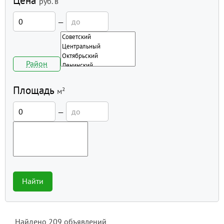
Цена
руб.
в
—
Район
Площадь
м²
—
Найти
Найдено
209
объявлений