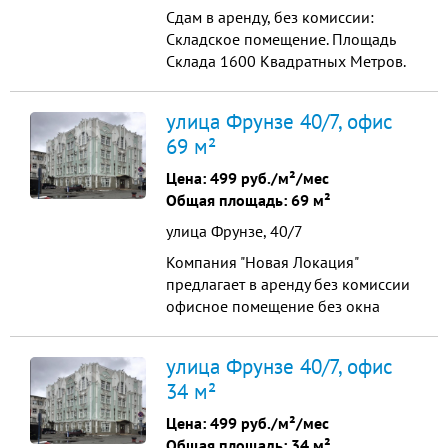
Сдам в аренду, без комиссии:
Складское помещение. Площадь
Склада 1600 Квадратных Метров.
Цена Аренды в месяц 480 000
рублей + свет/Вода по счетчикам.
улица Фрунзе 40/7, офис
(1-Квадратный метр 300₽ Круглый
69 м²
год, Отопление включено в
стоимость) Большая прилегающая
Цена:
499 руб./м²/мес
территория. Есть возможность
Общая площадь: 69 м²
Вывески рекламы на фасад
улица Фрунзе, 40/7
здания...
Компания "Новая Локация"
предлагает в аренду без комиссии
офисное помещение без окна
общей площадью: 68.8м², по
адресу: Фрунзе ул., 40к7
улица Фрунзе 40/7, офис
Помещение расположено на 1-ом
34 м²
этаже бизнес-центра "Aристoкpaт".
Основные характеристики и
Цена:
499 руб./м²/мес
преимущества помещения: - 2 этаж;
Общая площадь: 34 м²