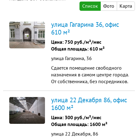
Список
Фото
Карта
улица Гагарина 36, офис
610 м²
Цена:
750 руб./м²/мес
Общая площадь: 610 м²
улица Гагарина, 36
Сдается помещение свободного
назначения в самом центре города.
От собственника, без посредников.
цоколь, 300/350/600м² Здание на
первой линии (вдоль дорожной
улица 22 Декабря 86, офис
магистрали). Автомобильный
1600 м²
трафик 3.300 машин / час.,
пешеходный 340 чел. / час. Кроме
Цена:
300 руб./м²/мес
этого 2500 + постоянных офисных
Общая площадь: 1600 м²
сотрудников в близлеж...
улица 22 Декабря, 86