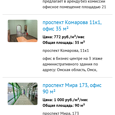
предлагает в аренду без комиссии
офисное помещение площадью 21
кв.м. по адресу 5-я Северная, 201. -
общий вход - 2 этаж -
проспект Комарова 11к1,
круглосуточный доступ - санузел на
офис 35 м²
этаже Стоимость арендной платы -
10.500 рублей в месяц.
Цена:
772 руб./м²/мес
Дополнительно оплачиваются
Общая площадь: 35 м²
водоснабжение и электричество. ...
проспект Комарова, 11к1
офис в бизнес-центре на 3 этаже
административного здания по
адресу: Омская область, Омск,
Комарова пр-кт., 11к1. Офис
площадью 35 м² с кабинетной
проспект Мира 173, офис
планировкой находится в
90 м²
отличном состоянии и идеально
подходит для ведения дел, а
Цена:
1 000 руб./м²/мес
благодаря высоте потолков в 4
Общая площадь: 90 м²
метра здесь создаётся ощущение
проспект Мира, 173
простора и ...