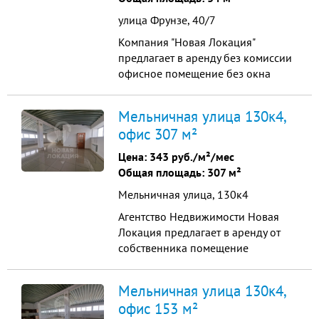
- Возможен круглосуточный
улица Фрунзе, 40/7
доступ; ...
Компания "Новая Локация"
предлагает в аренду без комиссии
офисное помещение без окна
общей площадью: 33.)м², по
адресу: Фрунзе ул., 40к7
Мельничная улица 130к4,
Помещение расположено на 2-ом
офис 307 м²
этаже бизнес-центра "Aристoкpaт".
Основные характеристики и
Цена:
343 руб./м²/мес
преимущества помещения: - 2 этаж;
Общая площадь: 307 м²
- Возможен круглосуточный
Мельничная улица, 130к4
доступ; ...
Агентство Недвижимости Новая
Локация предлагает в аренду от
собственника помещение
свободного назначения Общая
площадь 308 квадратных метров,
Мельничная улица 130к4,
расположенные на 3 этаже
офис 153 м²
Торгово выставочного комплекса