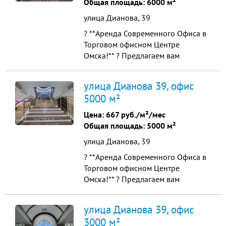
Общая площадь: 6000 м²
посредников. Здесь нет агентских
улица Дианова, 39
комисс...
? **Аренда Современного Офиса в
Торговом офисном Центре
Омска!** ? Предлагаем вам
уникальную возможность
арендовать просторный офис в
улица Дианова 39, офис
престижном торговом центре по
5000 м²
адресу: г. Омск, ул. Дианова, 39.
Общая площадь составляет 6000
Цена:
667 руб./м²/мес
м², а высота потолков — 4 м, что
Общая площадь: 5000 м²
создаёт ощущение простора и
улица Дианова, 39
комфорта ...
? **Аренда Современного Офиса в
Торговом офисном Центре
Омска!** ? Предлагаем вам
уникальную возможность
арендовать просторный офис в
улица Дианова 39, офис
престижном торговом центре по
3000 м²
адресу: г. Омск, ул. Дианова, 39.