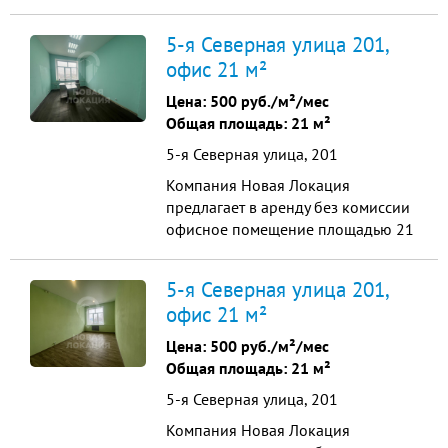
ХАРАКТЕРИСТИКИ: • Улица 60 лет
Победы, 6 • Площадь: 5000 кв.м •
5-я Северная улица 201,
Класс B • Высота потолков: 3 м •
офис 21 м²
Отдельный вход ?️ ТЕХНИЧЕСКОЕ
ОСНАЩЕНИЕ: • Открытая
Цена:
500 руб./м²/мес
планировка • Электричество: 300
Общая площадь: 21 м²
кВт • Центральные коммуникации •
5-я Северная улица, 201
Конди...
Компания Новая Локация
предлагает в аренду без комиссии
офисное помещение площадью 21
кв.м. по адресу 5-я Северная, 201. -
общий вход - 2 этаж -
5-я Северная улица 201,
круглосуточный доступ - санузел на
офис 21 м²
этаже Стоимость арендной платы -
10.500 рублей в месяц.
Цена:
500 руб./м²/мес
Дополнительно оплачиваются
Общая площадь: 21 м²
водоснабжение и электричество. ...
5-я Северная улица, 201
Компания Новая Локация