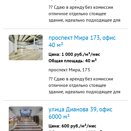
?? Сдаю в аренду без комиссии
отличное отдельно стоящее
здание, идеально подходящее для
торговой площади или склада.
Недвижимость расположена в
проспект Мира 173, офис
Омской области, на Мира
40 м²
проспекте, 175. Это здание класса
B+, выгодно отличается своими
Цена:
1 000 руб./м²/мес
преимуществами и отсутствием
Общая площадь: 40 м²
посредников. Здесь нет агентских
проспект Мира, 173
комисс...
?? Сдаю в аренду без комиссии
отличное отдельно стоящее
здание, идеально подходящее для
торговой площади или склада.
Недвижимость расположена в
улица Дианова 39, офис
Омской области, на Мира
6000 м²
проспекте, 175. Это здание класса
B+, выгодно отличается своими
Цена:
600 руб./м²/мес
преимуществами и отсутствием