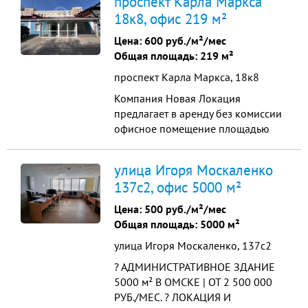
проспект Карла Маркса
расположенные на 3 этаже
18к8, офис 219 м²
Торгово выставочного комплекса
Витражное здание с очень
Цена:
600 руб./м²/мес
высоким автомобильным
Общая площадь: 219 м²
трафиком на 1 линии одной из
проспект Карла Маркса, 18к8
центральный автомагистрале...
Компания Новая Локация
предлагает в аренду без комиссии
офисное помещение площадью
218.7 м² по адресу Маркса, 18 к8. -
1 этаж - Отдельный вход -
улица Игоря Москаленко
Круглосуточный доступ - 2 санузла
137с2, офис 5000 м²
в помещении - 8 мокрых точек -
Душевая в помещении -
Цена:
500 руб./м²/мес
Кабинетная система - Вентиляция -
Общая площадь: 5000 м²
Пожарно-охранная сигнализация -
улица Игоря Москаленко, 137с2
В...
? АДМИНИСТРАТИВНОЕ ЗДАНИЕ
5000 м² В ОМСКЕ | ОТ 2 500 000
РУБ./МЕС. ? ЛОКАЦИЯ И