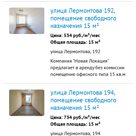
транспортная и пешеходная
улица Лермонтова 192,
доступность - свежий ремонт -
помещение свободного
помещение расположено на 2
назначения 15 м²
этаже - доступ с 7 до 21 часов -
коммунальные включены в
Цена:
534 руб./м²/мес
стоимость арендной платы
Общая площадь: 15 м²
(интернет оплачивает...
улица Лермонтова, 192
Компания "Новая Локация"
предлагает в аренду без комиссии
помещение офисного типа 15 кв.м
Доступ в здание с 7:00 до 22:00 ​ -
Второй этаж - Круглосуточная
улица Лермонтова 194,
охрана - Охранная-пожарная
помещение свободного
сигнализация - Хорошее
назначения 15 м²
освещение ​ Арендная плата
составляет - 8000 р. Коммунальные
Цена:
734 руб./м²/мес
платежи включены в стоимо...
Общая площадь: 15 м²
улица Лермонтова, 194