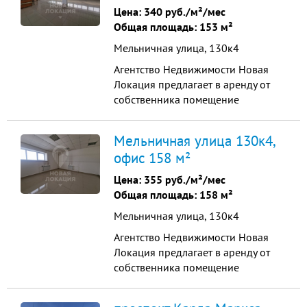
Витражное здание с очень
Цена:
340 руб./м²/мес
высоким автомобильным
Общая площадь: 153 м²
трафиком на 1 линии одной из
Мельничная улица, 130к4
центральный автомагистрале...
Агентство Недвижимости Новая
Локация предлагает в аренду от
собственника помещение
свободного назначения Общая
площадь 153 квадратных метров,
Мельничная улица 130к4,
расположенные на 3 этаже
офис 158 м²
Торгово выставочного комплекса
Витражное здание с очень
Цена:
355 руб./м²/мес
высоким автомобильным
Общая площадь: 158 м²
трафиком на 1 линии одной из
Мельничная улица, 130к4
центральный автомагистрале...
Агентство Недвижимости Новая
Локация предлагает в аренду от
собственника помещение
свободного назначения Общая
площадь 158 квадратных метров,