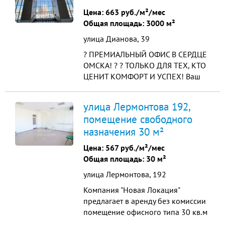
Общая площадь составляет 5000
Цена:
663 руб./м²/мес
м², а высота потолков — 4 м, что
Общая площадь: 3000 м²
создаёт ощущение простора и
улица Дианова, 39
комфорта ...
? ПРЕМИАЛЬНЫЙ ОФИС В СЕРДЦЕ
ОМСКА! ? ? ТОЛЬКО ДЛЯ ТЕХ, КТО
ЦЕНИТ КОМФОРТ И УСПЕХ! Ваш
бизнес заслуживает лучшего!
Представляем эксклюзивный офис
улица Лермонтова 192,
в самом престижном торговом
помещение свободного
центре города. ? ЧТО ВЫ
назначения 30 м²
ПОЛУЧАЕТЕ: - Роскошные
кабинеты с панорамными окнами
Цена:
567 руб./м²/мес
и высотой потолков 4 метра -
Общая площадь: 30 м²
Полностью оборудо...
улица Лермонтова, 192
Компания "Новая Локация"
предлагает в аренду без комиссии
помещение офисного типа 30 кв.м
О помещении: - отличная