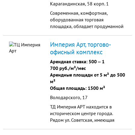
Карагандинская, 58 корп. 1
Современная, комфортная,
оборудованная торговая
площадка, обладает продуманной
до мелочей инфраструктурой,
торговля здесь упорядочена и
Империя Арт, торгово-
организована максимально
офисный комплекс
эффективно. Торговый дом
предлагает прекрасные условия,
Арендная ставка:
500
‒
1
как для розничных, так и для
700 руб./м²/мес
оптовых покупателей.
Арендные площади от 5 м² до 500
м²
Общая площадь: 1500 м²
Володарского, 17
ТД Империя АРТ находится в
историческом центре города.
Рядом ул. Советская, имеющая
высокий пешеходный трафик.
Качественный уровень