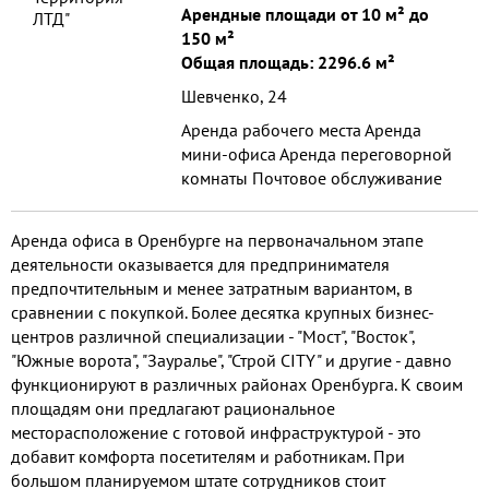
3,5-4 м. (второй этаж) стоимость
Арендные площади от 10 м² до
арендной платы 50000р (/э/э по
150 м²
счетчику) Отопление в зимний
Общая площадь: 2296.6 м²
период оплачивается
Шевченко, 24
дополнительно. Хорошая
транспортная развязка и удобный
Аренда рабочего места Аренда
подъезд, в здании есть столовая,
мини-офиса Аренда переговорной
спорт зал. Внутренняя парковка и
комнаты Почтовое обслуживание
склады находятся под
Виртуальный секретарь
видеонаблюдением,
Аренда офиса в Оренбурге на первоначальном этапе
круглосуточной охраной, также
деятельности оказывается для предпринимателя
имеется гостевая парковка.
предпочтительным и менее затратным вариантом, в
Предоставляем юр. адрес и место
сравнении с покупкой. Более десятка крупных бизнес-
для размещения рекламы.
центров различной специализации - "Мост", "Восток",
"Южные ворота", "Зауралье", "Строй CITY" и другие - давно
функционируют в различных районах Оренбурга. К своим
площадям они предлагают рациональное
месторасположение с готовой инфраструктурой - это
добавит комфорта посетителям и работникам. При
большом планируемом штате сотрудников стоит