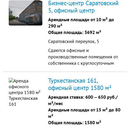
Бизнес-центр Саратовский
обслуживания покупателей,
5, офисный центр
современный дизайн интерьера.
Арендные площади от 10 м² до
290 м²
Общая площадь: 3692 м²
Саратовский переулок, 5
Сдаются офисные и
производственные помещения от
собственника с круглосуточным
доступом недалеко от гостиницы
"Факел". Рядом с ЖД и авто
Туркестанская 161,
Вокзалом. Свободные площади:
офисный центр 1580 м²
Двухуровневый офис на 1 этаже
30м2 стоимость арендной платы
Арендная ставка:
600
‒
650 руб./
17505р +(э/э по счетчику) Офисы
м²/мес
на 2 этаже: 15,3 м2 стоимость
Арендные площади от 15 м² до 80
арендной платы 8070р (э/э входит
м²
в стоимость) 20,8 м2 стоимость
Общая площадь: 1580 м²
арендной платы 10972р (э/э