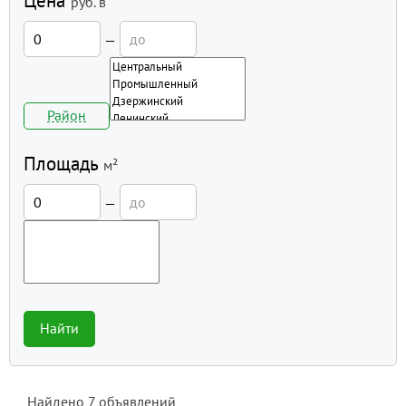
Цена
руб.
в
—
Район
Площадь
м²
—
Найти
Найдено
7
объявлений