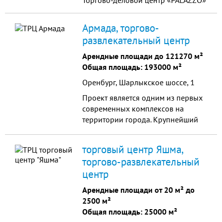
Торгово-деловой центр «PALAZZO»
Армада, торгово-
развлекательный центр
Арендные площади до 121270 м²
Общая площадь: 193000 м²
Оренбург, Шарлыкское шоссе, 1
Проект является одним из первых
современных комплексов на
территории города. Крупнейший
мегамолл в Приволжском
федеральном округе. Сильный пул
торговый центр Яшма,
арендаторов. Более 300 магазинов
торгово-развлекательный
ведущих мировых брендов от
центр
масс-маркета до премиума.
Арендные площади от 20 м² до
2500 м²
Общая площадь: 25000 м²