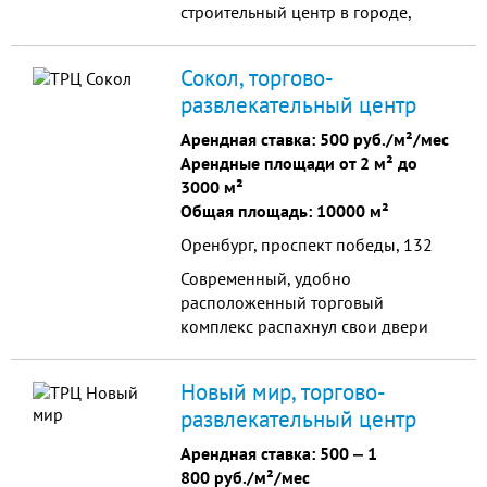
строительный центр в городе,
который имеет как торговые, так и
офисные площади, а также
Сокол, торгово-
конференц-зал и кафе-ресторан.
развлекательный центр
Арендная ставка:
500 руб./м²/мес
Арендные площади от 2 м² до
3000 м²
Общая площадь: 10000 м²
Оренбург, проспект победы, 132
Современный, удобно
расположенный торговый
комплекс распахнул свои двери
для жителей и гостей Оренбурга,
приглашая совершить выгодные
Новый мир, торгово-
покупки на площади в десять тысяч
развлекательный центр
квадратных метров.
Арендная ставка:
500
‒
1
800 руб./м²/мес