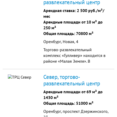
развлекательный центр
Арендная ставка:
2 500 руб./м²/
мес
Арендные площади от 10 м² до
250 м²
Общая площадь: 70800 м²
Оренбург, Новая, 4
Торгово-развлекательный
комплекс «Гулливер» находится в
районе «Малая Земля». В
настоящий момент на двух уровнях
комплекса разместились торговые
Север, торгово-
галереи, где функционируют на
развлекательный центр
данный момент более 150
магазинов.
Арендные площади от 69 м² до
1430 м²
Общая площадь: 51000 м²
Оренбург, проспект Дзержинского,