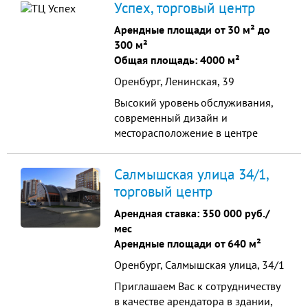
Успех, торговый центр
обслуживания покупателей,
современный дизайн интерьера.
Арендные площади от 30 м² до
300 м²
Общая площадь: 4000 м²
Оренбург, Ленинская, 39
Высокий уровень обслуживания,
современный дизайн и
месторасположение в центре
города делает "Успех" одним из
самых респектабельных торговых
Салмышская улица 34/1,
комплексов в городе.
торговый центр
Арендная ставка:
350 000 руб./
мес
Арендные площади от 640 м²
Оренбург, Салмышская улица, 34/1
Приглашаем Вас к сотрудничеству
в качестве арендатора в здании,