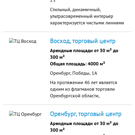
23
Стильный, динамичный,
ультрасовременный интерьер
характеризуется чистыми линиями
и оригинальными световыми
решениями.
Восход, торговый центр
Арендные площади от 30 м² до
300 м²
Общая площадь: 4000 м²
Оренбург, Победы, 1А
На протяжении 46 лет является
одним из флагманов торговли
Оренбургской области,
предоставляет арендные площади
для магазинов женской, мужской,
Оренбург, торговый центр
детской одежды и обуви,
ювелирных украшений,
Арендные площади от 30 м² до
аксессуаров и т.д. Приглашает к
300 м²