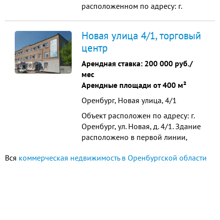
расположенном по адресу: г.
Оренбург, ул. Салмышская, д. 34/1.
Предлагаем к рассмотрению
Новая улица 4/1, торговый
помещение, расположенное в
центр
цокольном этаже здания общей
площадью 640 кв.м. На первом
Арендная ставка:
200 000 руб./
этаже расположен боулинг-центр и
мес
ресторан Лебовски. В помещен...
Арендные площади от 400 м²
Оренбург, Новая улица, 4/1
Объект расположен по адресу: г.
Оренбург, ул. Новая, д. 4/1. Здание
расположено в первой линии,
фасад отлично просматривается с
Вся
коммерческая недвижимость в Оренбургской области
проезжей части ул. Новой,
напротив расположена остановка
общественного транспорта. Перед
зданием расположена большая
удобная парковка для посетителей.
Площадки, предлагаемы...