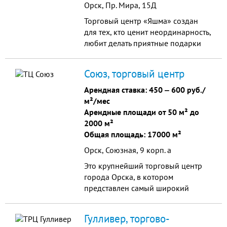
Орск, Пр. Мира, 15Д
Торговый центр «Яшма» создан
для тех, кто ценит неординарность,
любит делать приятные подарки
себе и своим близким, следит за
модой и сохраняет при этом свою
Союз, торговый центр
индивидуальность.
Арендная ставка:
450
‒
600 руб./
м²/мес
Арендные площади от 50 м² до
2000 м²
Общая площадь: 17000 м²
Орск, Союзная, 9 корп. а
Это крупнейший торговый центр
города Орска, в котором
представлен самый широкий
ассортимент товаров для дома!
Гулливер, торгово-