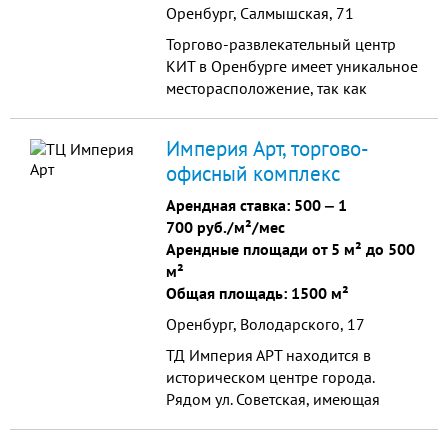
Оренбург, Салмышская, 71
Торгово-развлекательный центр
КИТ в Оренбурге имеет уникальное
месторасположение, так как
находится на перекрестке главных
магистралей города – Загородного
Империя Арт, торгово-
шоссе и ул. Салмышской, и
офисный комплекс
соответственно обладает отличной
транспортной доступностью.
Арендная ставка:
500
‒
1
Находится комплекс недалеко от
700 руб./м²/мес
главного Северного жилого
Арендные площади от 5 м² до 500
района Оренбурга.
м²
Общая площадь: 1500 м²
Оренбург, Володарского, 17
ТД Империя АРТ находится в
историческом центре города.
Рядом ул. Советская, имеющая
высокий пешеходный трафик.
Качественный уровень