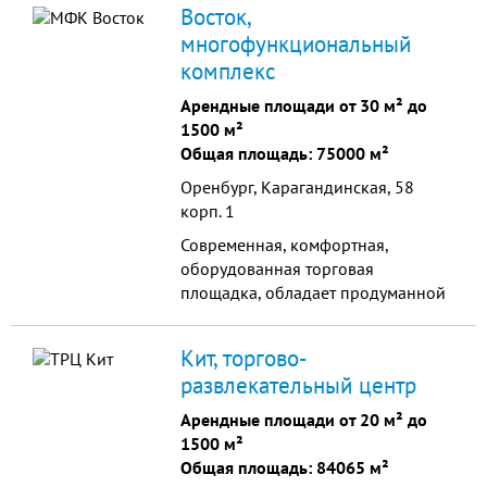
Восток,
сервисных зон.
многофункциональный
комплекс
Арендные площади от 30 м² до
1500 м²
Общая площадь: 75000 м²
Оренбург, Карагандинская, 58
корп. 1
Современная, комфортная,
оборудованная торговая
площадка, обладает продуманной
до мелочей инфраструктурой,
торговля здесь упорядочена и
Кит, торгово-
организована максимально
развлекательный центр
эффективно. Торговый дом
предлагает прекрасные условия,
Арендные площади от 20 м² до
как для розничных, так и для
1500 м²
оптовых покупателей.
Общая площадь: 84065 м²