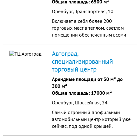
сотрудничеству компании, чей
Общая площадь: 6500 м²
бизнес ориентирован на целевые
Оренбург, Транспортная, 10
группы покупателей среднего и
выше среднего уровня.
Включает в себя более 200
торговых мест в теплом, светлом
помещении обеспеченным всеми
необходимыми коммуникациями.
Свои услуги покупателям
Автоград,
предоставляют как крупные
специализированный
оптовые организации города, так и
торговый центр
мелко розничные предприятия.
Арендные площади от 30 м² до
300 м²
Общая площадь: 17000 м²
Оренбург, Шоссейная, 24
Самый огромный профильный
автомобильный центр который уже
сейчас, под одной крышей,
вмещает в себя сотни авто-
магазинов и десятки авто-