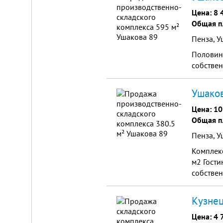
от
г.
Цена:
8 
Новосибирска,
Общая п
с.
Плотниково.
Пенза, У
Реклама
Половина
здесь
собствен
Ушаков
Цена:
10
Общая п
Пенза, У
Комплекс
м2 Гости
собствен
Кузнец
Цена:
4 