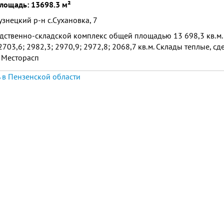
лощадь: 13698.3 м²
узнецкий р-н с.Сухановка, 7
дственно-складской комплекс общей площадью 13 698,3 кв.м.
2703,6; 2982,3; 2970,9; 2972,8; 2068,7 кв.м. Склады теплые, с
 Месторасп
 в Пензенской области