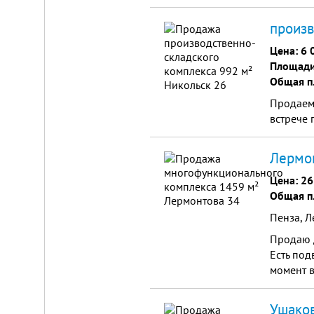
произв
Цена:
6 
Площади 
Общая п
Продаем 
Складской
встрече 
комплекс
2200
Лермон
м²
Продам
Цена:
26
современный
Общая п
многофункциональный
производственно-
Пенза, Л
складской
комплекс
Продаю д
2200
м²,
Есть под
земля
момент в
в
собственности.
20
Ушаков
км