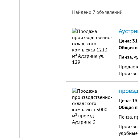
Найдено
7
объявлений
Площадка
Аустри
для
ЛЮБОГО
Цена:
31
бизнеса!
Общая п
ВНИМАНИЕ!
Пенза, А
Готовый
к
Продаетс
заезду
комплекс
Производ
в
Калуге.
Вся
проезд
инфраструктура,
собственная
Цена:
15
огороженная
Общая п
территория,
охрана,
Пенза, п
рекреационная
зона.
Производ
Удобная
логистика.
удобные 