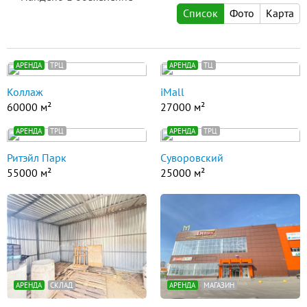
Список
Фото
Карта
АРЕНДА
ТРЦ
АРЕНДА
ТЦ
Коллаж
iMall
60000 м²
27000 м²
АРЕНДА
ТРЦ
АРЕНДА
ТРЦ
Ритэйл Парк
Суворовский
55000 м²
25000 м²
АРЕНДА
СКЛАД
АРЕНДА
МАГАЗИН