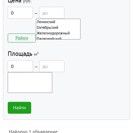
Цена
руб.
—
Район
Площадь
м²
—
Найти
Найдено
1
объявление