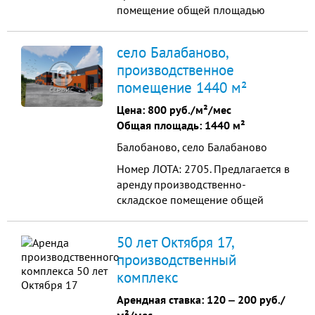
помещение общей площадью
854м2. Помещение расположено
на 1 этаже. Помещение
село Балабаново,
отапливаемое. Большие
производственное
электрические мощности, уточним
помещение 1440 м²
по необходимому запросу. Полы
антипыль. Высота потолка ДО
Цена:
800 руб./м²/мес
БАЛКИ - 4м, МЕЖДУ БАЛКАМИ -
Общая площадь: 1440 м²
12м. Шаг балок через 6м. Все ко...
Балобаново, село Балабаново
Номер ЛОТА: 2705. Предлагается в
аренду производственно-
складское помещение общей
площадью 1440м2 внутри
складского комплекса. Ввод в
50 лет Октября 17,
эксплуатацию: сентябрь 2026.
производственный
Начало строительства: апрель 2026.
комплекс
Ангар из сендвич-панелей и
металлоконструкций. Теплый,
Арендная ставка:
120
‒
200 руб./
толщина стен 100мм, толщина на