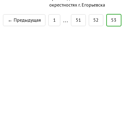
окрестностях г. Егорьевска
Московской области. Имеются
оборудованные цеха: - по
← Предыдущая
1
51
52
53
• • •
производству сэндвич-панелей (1
млн р ...