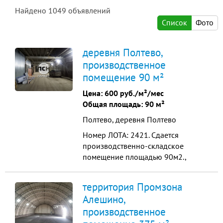
Найдено
1049
объявлений
Список
Фото
деревня Полтево,
производственное
помещение 90 м²
Цена:
600 руб./м²/мес
Общая площадь: 90 м²
Полтево, деревня Полтево
Номер ЛОТА: 2421. Сдается
производственно-складское
помещение площадью 90м2.,
возможно больше. Помещение
расположено на цокольном этаже.
территория Промзона
Помещение отапливаемое.
Алешино,
Потолки 4м. Полы бетон. Вьезд
производственное
через пандус. Мощности есть,
уточним по необходимому запросу.