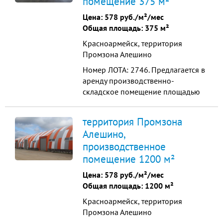
помещение 375 м²
Хорошая транспортная
Цена:
578 руб./м²/мес
доступность, удаленност...
Общая площадь: 375 м²
Красноармейск, территория
Промзона Алешино
Номер ЛОТА: 2746. Предлагается в
аренду производственно-
складское помещение площадью
375м2 Арочный ангар. Высота арки
7.7м. Утеплен пенополиуретаном.
территория Промзона
Полы бетон. Окна стеклопластик.
Алешино,
Ворота металлические 3,5 м * 4 м.
производственное
Электрическая мощность до 500
кВт. Вода, отопление, канализация,
помещение 1200 м²
интернет....
Цена:
578 руб./м²/мес
Общая площадь: 1200 м²
Красноармейск, территория
Промзона Алешино