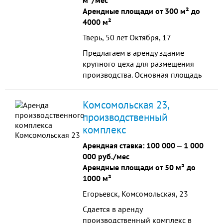
м²/мес
крыше 150мм...
Арендные площади от 300 м² до
4000 м²
Тверь, 50 лет Октября, 17
Предлагаем в аренду здание
крупного цеха для размещения
производства. Основная площадь
достигает 2900 кв.м., не включая
подсобные помещения на 3 этажах
Комсомольская 23,
по 250 кв.м. Подк...
производственный
комплекс
Арендная ставка:
100 000
‒
1 000
000 руб./мес
Арендные площади от 50 м² до
1000 м²
Егорьевск, Комсомольская, 23
Сдается в аренду
производственный комплекс в