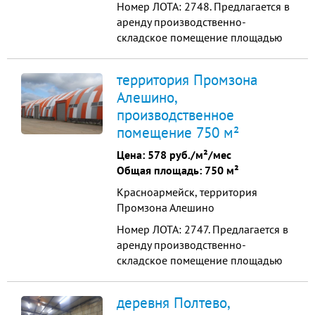
Номер ЛОТА: 2748. Предлагается в
аренду производственно-
складское помещение площадью
1200м2 Арочный ангар. Высота
арки 7.7м. Утеплен
территория Промзона
пенополиуретаном. Полы бетон.
Алешино,
Окна стеклопластик. Ворота
производственное
металлические 3,5 м * 4 м.
Электрическая мощность до 500
помещение 750 м²
кВт. Вода, отопление, канализация,
Цена:
578 руб./м²/мес
интернет...
Общая площадь: 750 м²
Красноармейск, территория
Промзона Алешино
Номер ЛОТА: 2747. Предлагается в
аренду производственно-
складское помещение площадью
750м2 Арочный ангар. Высота арки
7.7м. Утеплен пенополиуретаном.
деревня Полтево,
Полы бетон. Окна стеклопластик.