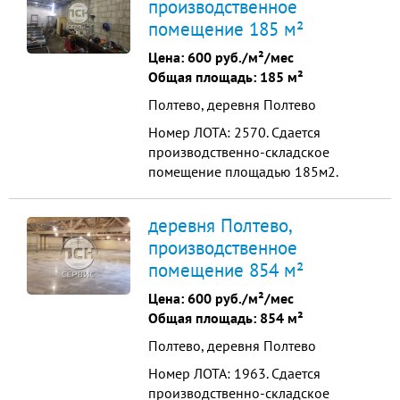
производственное
Ворота металлические 3,5 м * 4 м.
помещение 185 м²
Электрическая мощность до 500
кВт. Вода, отопление, канализация,
Цена:
600 руб./м²/мес
интернет....
Общая площадь: 185 м²
Полтево, деревня Полтево
Номер ЛОТА: 2570. Сдается
производственно-складское
помещение площадью 185м2.
Помещение расположено на
первом этаже. Помещение
деревня Полтево,
отапливаемое. Потолки 3.3-4м.
производственное
Полы бетон. Мощности есть,
помещение 854 м²
уточним по необходимому запросу.
Хорошая транспортная
Цена:
600 руб./м²/мес
доступность, удаленность от МКАД
Общая площадь: 854 м²
23км. Остановка общественн...
Полтево, деревня Полтево
Номер ЛОТА: 1963. Сдается
производственно-складское