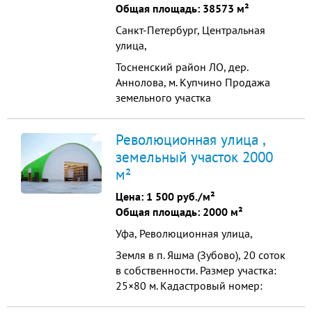
канализация. Собственность Физ.
Общая площадь: 38573 м²
Лица Электричество 150 ...
Санкт-Петербург, Центральная
улица,
Тосненский район ЛО, дер.
Аннолова, м. Купчино Продажа
земельного участка
промышленного назначения
38573 м2 Продажа земельного
Революционная улица ,
участка промышленного
земельный участок 2000
назначения, общая площадь -
м²
38573 м2. Все коммуникации по
границе участка: газ, вода, тепло,
Цена:
1 500 руб./м²
канализация. Собственность Физ.
Общая площадь: 2000 м²
Лица Электричество 150 ...
Уфа, Революционная улица,
Земля в п. Яшма (Зубово), 20 соток
в собственности. Размер участка:
25×80 м. Кадастровый номер:
02:47:060901:337 Зона С 1