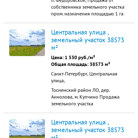
п. Фёдоровское, Продажа от
собственника земельного участка
пром. назначения площадью 1 га
Вторая линия от дороги. К краю
участка подведена вода. Стоимость
Центральная улица ,
-20 миллионов руб за один га.
земельный участок 38573
Воможна продажа половины
м²
участка. Консультант Феликс
Харитонович П2 Код объекта:
Цена:
1 530 руб./м²
18854
Общая площадь: 38573 м²
Санкт-Петербург, Центральная
улица,
Тосненский район ЛО, дер.
Аннолова, м. Купчино Продажа
земельного участка
промышленного назначения
38573 м? Продажа земельного
Центральная улица ,
участка промышленного
земельный участок 38573
назначения, общая площадь -
м²
38573 м?. Все коммуникации по