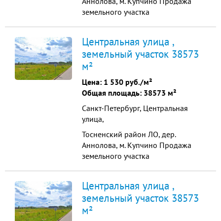
Аннолова, м. Купчино Продажа
земельного участка
промышленного назначения
38573 м2 Продажа земельного
Центральная улица ,
участка промышленного
земельный участок 38573
назначения, общая площадь -
м²
38573 м2. Все коммуникации по
границе участка: газ, вода, тепло,
Цена:
1 530 руб./м²
канализация. Собственность Физ.
Общая площадь: 38573 м²
Лица Электричество 150 ...
Санкт-Петербург, Центральная
улица,
Тосненский район ЛО, дер.
Аннолова, м. Купчино Продажа
земельного участка
промышленного назначения
38573 м2 Продажа земельного
Центральная улица ,
участка промышленного
земельный участок 38573
назначения, общая площадь -
м²
38573 м2. Все коммуникации по