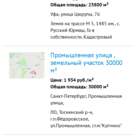
02:36:180701:434 Расстояни...
Общая площадь: 23800 м²
Уфа, улица Цюрупы, 76
Земля на трассе М 5, 1485 км., с.
Русский Юрмаш, Га в
собственности. Кадастровый
номер: 02:47:130601:315 До Уфы -
15 км. До трассы М 5 - 500 метров.
Промышленная улица ,
Коммуникации: электричество, газ -
земельный участок 30000
200 метров, дорога до участка.
м²
Близость к трассе М 5 (выезд
непосредственно на развязку как в
Цена:
1 934 руб./м²
сторону Самары так и Ч...
Общая площадь: 30000 м²
Санкт-Петербург, Промышленная
улица,
ЛО, Тосненский р-н,
г.п.Фёдоровсское,
ул.Промышленная, ст.м."Купчино"
Продажа земельного участка