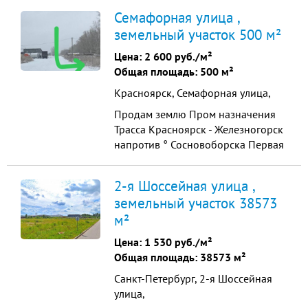
промышленного назначения - 3 Га.
Семафорная улица ,
Вид права –­ СОБСТВЕННОСТЬ,
земельный участок 500 м²
физическое лицо. Категория
земель - земли населенных пунктов.
Цена:
2 600 руб./м²
Вид разрешенного использования
Общая площадь: 500 м²
– для размещения промышленных
Красноярск, Семафорная улица,
объектов 4-5 клас...
Продам землю Пром назначения
Трасса Красноярск - Железногорск
напротив ° Сосновоборска Первая
линия возле заезда, соседи -
бизнес, рядом заправка Видео и
2-я Шоссейная улица ,
кадастровый номер - по телефону
земельный участок 38573
м²
Цена:
1 530 руб./м²
Общая площадь: 38573 м²
Санкт-Петербург, 2-я Шоссейная
улица,