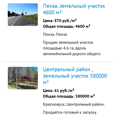
Коммуникации: — Электричество:
Пенза, земельный участок
380 В. — Интернет: Уфанет.
4600 м²
Особенности и планировка: —
Подъездные пути с двух сторон
Цена:
870 руб./м²
(схема на последнем фото). —
Общая площадь: 4600 м²
Возможность построить жи...
Пенза, Пенза
Продам земельный участок
площадью 4,6 га, вдоль
автомобильной дороги общего
пользования Федерального
значения М-5 «Урал» около села
Центральный район ,
Благодатка, Кузнецкого района,
земельный участок 580000
Пензенской области, участок
м²
правильной прямоугольной формы
300 м. вдоль автодороги. Имеется
Цена:
61 руб./м²
разрешение на капитальное
Общая площадь: 580000 м²
строительство АЗС, ...
Красноярск, Центральный район,
Продаётся готовый к запуску