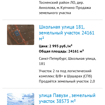
Тосненский район ЛО, дер.
Аннолова, м. Купчино Продажа
земельного участка
промышленного назначения
38573 м2 Продажа земельного
Школьная улица 181,
участка промышленного
земельный участок 24161
назначения, общая площадь -
м²
38573 м2. Все коммуникации по
границе участка: газ, вода, тепло,
Цена:
2 993 руб./м²
канализация. Собственность Физ.
Общая площадь: 24161 м²
Лица Электричество 150 ...
Санкт-Петербург, Школьная улица,
181
Участок 2 га под логистический
комплекс B/B+ в Шушарах (СПб)
Продаётся земельный участок 2,0
га в промышленно‑складской зоне
Шушары, Школьная улица, в одном
улица Павузи , земельный
из ключевых логистических
участок 38573 м²
кластеров Санкт‑Петербурга.