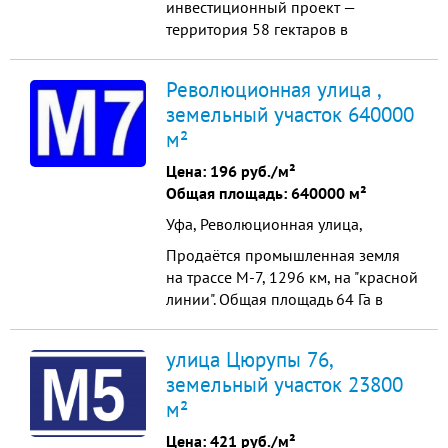
инвестиционный проект —
территория 58 гектаров в
собственности с действующим
озером, рекой Тингинка и
Революционная улица ,
гидротехническим сооружением.
земельный участок 640000
Это место, где можно создать не
м²
просто бизнес, а масштабное дело
жизни. Локация Д. Сергеевка,
Цена:
196 руб./м²
Манский район 50 км от
Общая площадь: 640000 м²
Красноярска по федер...
Уфа, Революционная улица,
Продаётся промышленная земля
на трассе М-7, 1296 км, на "красной
линии". Общая площадь 64 Га в
собственности, земли
промышленности предназначена
улица Цюрупы 76,
для бизнес-проектов. Возможно
земельный участок 23800
межевание участка на более
м²
мелкие, но не менее 16 Га (цена 2.5
млн. за Га). Кадастровый номер:
Цена:
421 руб./м²