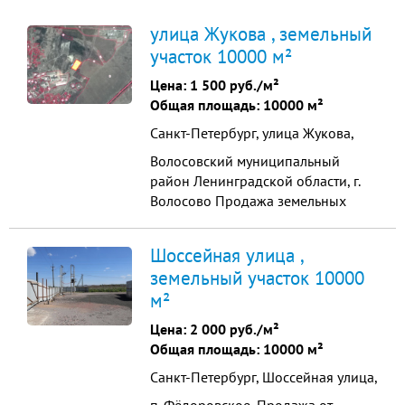
улица Жукова , земельный
участок 10000 м²
Цена:
1 500 руб./м²
Общая площадь: 10000 м²
Санкт-Петербург, улица Жукова,
Волосовский муниципальный
район Ленинградской области, г.
Волосово Продажа земельных
участков промышленного
назначения в черте города на 1-ой
Шоссейная улица ,
линии шоссе в Волосово Вид права
земельный участок 10000
–¬ собственность физического
м²
лица. Категория земель - земли
населенных пунктов. Участок
Цена:
2 000 руб./м²
расположен вдоль
Общая площадь: 10000 м²
асфальтированного ...
Санкт-Петербург, Шоссейная улица,