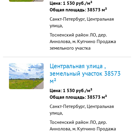
границе участка: газ, вода, тепло,
Цена:
1 530 руб./м²
канализация. Электричество 150
Общая площадь: 38573 м²
квт прямой договор Цена...
Санкт-Петербург, Центральная
улица,
Тосненский район ЛО, дер.
Аннолова, м. Купчино Продажа
земельного участка
промышленного назначения
38573 м2 Продажа земельного
Центральная улица ,
участка промышленного
земельный участок 38573
назначения, общая площадь -
м²
38573 м2. Все коммуникации по
границе участка: газ, вода, тепло,
Цена:
1 530 руб./м²
канализация. Электричество 150
Общая площадь: 38573 м²
квт прямой договор Цена...
Санкт-Петербург, Центральная
улица,
Тосненский район ЛО, дер.
Аннолова, м. Купчино Продажа