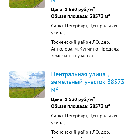
границе участка: газ, вода, тепло,
Цена:
1 530 руб./м²
канализация. Электричество 150
Общая площадь: 38573 м²
квт прямой договор Цена...
Санкт-Петербург, Центральная
улица,
Тосненский район ЛО, дер.
Аннолова, м. Купчино Продажа
земельного участка
промышленного назначения
38573 м2 Продажа земельного
Центральная улица ,
участка промышленного
земельный участок 38573
назначения, общая площадь -
м²
38573 м2. Все коммуникации по
границе участка: газ, вода, тепло,
Цена:
1 530 руб./м²
канализация. Собственность Физ.
Общая площадь: 38573 м²
Лица Электричество 150 ...
Санкт-Петербург, Центральная
улица,
Тосненский район ЛО, дер.