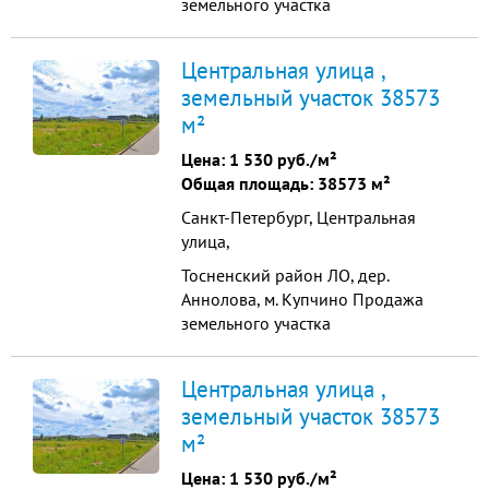
земельного участка
промышленного назначения
38573 м2 Продажа земельного
Центральная улица ,
участка промышленного
земельный участок 38573
назначения, общая площадь -
м²
38573 м2. Все коммуникации по
границе участка: газ, вода, тепло,
Цена:
1 530 руб./м²
канализация. Электричество 150
Общая площадь: 38573 м²
квт прямой договор Цена...
Санкт-Петербург, Центральная
улица,
Тосненский район ЛО, дер.
Аннолова, м. Купчино Продажа
земельного участка
промышленного назначения
38573 м2 Продажа земельного
Центральная улица ,
участка промышленного
земельный участок 38573
назначения, общая площадь -
м²
38573 м2. Все коммуникации по
границе участка: газ, вода, тепло,
Цена:
1 530 руб./м²