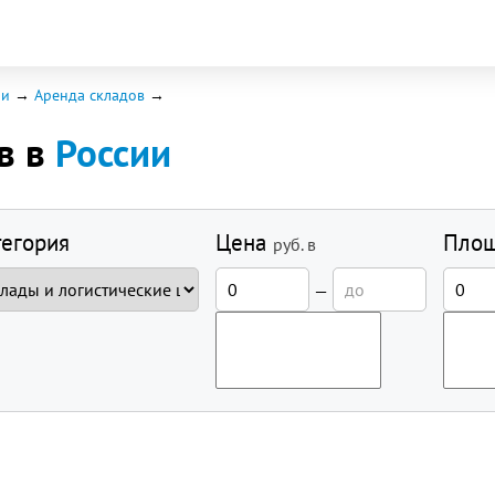
ии
Аренда складов
в в
России
тегория
Цена
Пло
руб.
в
—