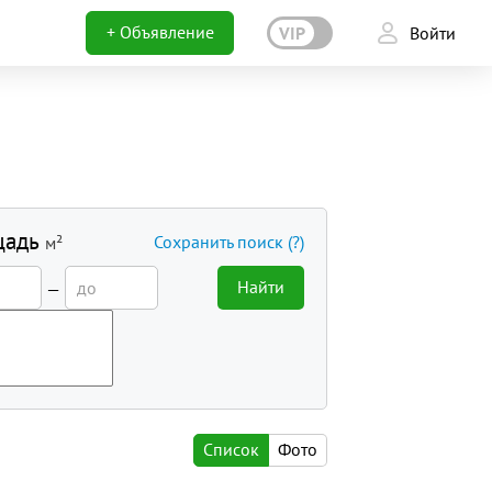
+ Объявление
VIP
Войти
щадь
Сохранить поиск
(?)
м²
Найти
—
Список
Фото