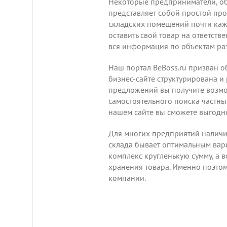
Некоторые предприниматели, об
представляет собой простой проц
складских помещений почти каж
оставить свой товар на ответст
вся информация по объектам раз
Наш портал BeBoss.ru призван о
бизнес-сайте структурирована и
Складской
предложений вы получите возм
комплекс
самостоятельного поиска частн
2200
нашем сайте вы сможете выгод
м²
Продам
Для многих предприятий наличи
современный
многофункциональный
склада бывает оптимальным вари
производственно-
комплекс кругленькую сумму, а 
складской
комплекс
хранения товара. Именно поэто
2200
компании.
м²,
земля
в
собственности.
20
км