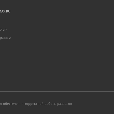
АЯ.RU
с
слуги
данные
для обеспечения корректной работы разделов