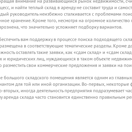
ращая внимание на развивающийся рынок недвижимости, счи
есс, и найти теплый склад в аренду не составит труда и самос
дый руководитель неизбежно сталкивается с проблемами пои
венное хранение. Кроме того, несмотря на огромное количест
рознена, что значительно усложняет подборку вариантов.
беспечить вам поддержку в процессе поиска подходящего скл
 размещена в соответствующие тематические разделы. Кроме 
ожность
оставлять такие заявки
, как «сдам склад» и «сдам скл
ых и юридических лиц, нуждающихся в таком объекте недвижим
но
разместить
свои коммерческие предложения и заявки на пои
е большого складского помещения является одним из главных 
антом для той или иной организации. Во-первых, некоторые ф
во-вторых, иногда деятельность предприятия подразумевает ч
му аренда склада часто становится единственно правильным р