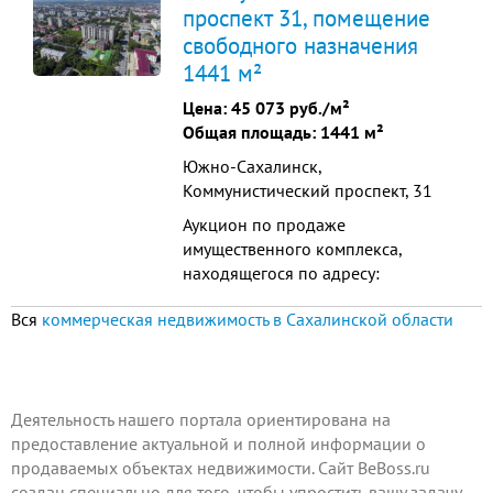
проспект 31, помещение
системами ведеонаблюдения,
свободного назначения
пожарной и охраной
сигнализацией.[#8136721#]
1441 м²
Цена:
45 073 руб./м²
Общая площадь: 1441 м²
Южно-Сахалинск,
Коммунистический проспект, 31
Аукцион по продаже
имущественного комплекса,
находящегося по адресу:
(Сахалинская обл. , Южно-
Вся
коммерческая недвижимость в Сахалинской области
Сахалинск, пр-кт
Коммунистический, д. 31) Общая
площадь: 0.14 га / 1440.9 м
Начальная цена: 64 950 000,00
Дата окончания приема заявок:
Деятельность нашего портала ориентирована на
03.08.2026 15: 00: 00 Дата
предоставление актуальной и полной информации о
проведения торгов: 07.08.2026 10:
продаваемых объектах недвижимости. Сайт BeBoss.ru
00: ...
создан специально для того, чтобы упростить вашу задачу