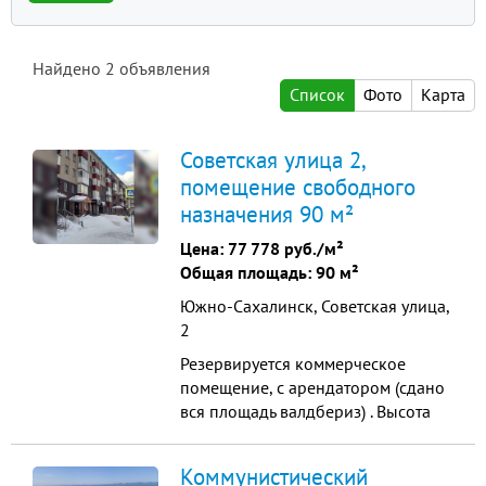
Найдено
2
объявления
Список
Фото
Карта
Советская улица 2,
помещение свободного
назначения 90 м²
Цена:
77 778 руб./м²
Общая площадь: 90 м²
Южно-Сахалинск, Советская улица,
2
Резервируется коммерческое
помещение, с арендатором (сдано
вся площадь валдбериз) . Высота
потолков: 2,5 м. Коммуникации:
телефон, интернет, кабельное ТВ.
Коммунистический
Помещение оборудовано