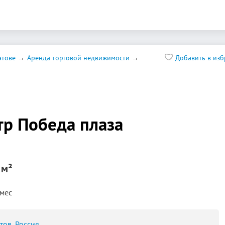
атове
Аренда торговой недвижимости
Добавить в из
тр Победа плаза
 м²
/мес
тов, Россия