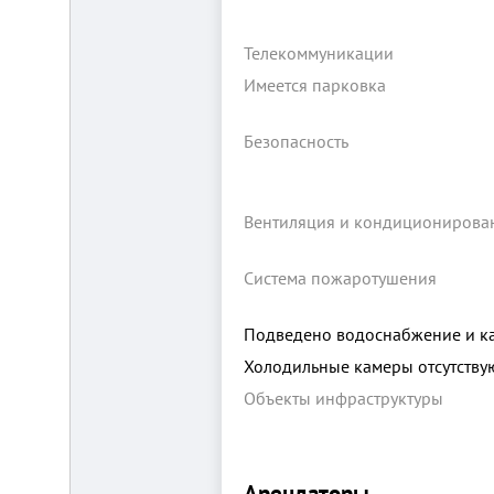
Телекоммуникации
Имеется парковка
Безопасность
Складской
комплекс
Вентиляция и кондиционирова
2200
м²
Продам
Система пожаротушения
современный
многофункциональный
производственно-
Подведено водоснабжение и к
складской
комплекс
Холодильные камеры отсутству
2200
м²,
Объекты инфраструктуры
земля
в
собственности.
20
км
Арендаторы