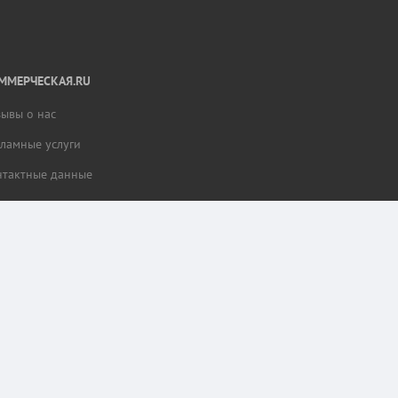
ММЕРЧЕСКАЯ.RU
зывы о нас
кламные услуги
нтактные данные