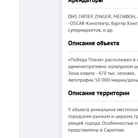
от
г.
Новосибирска,
DNS ГИПЕР, ZINGER, МЕГАФОН
с.
Плотниково.
-OSCAR-Кинотеатр, Бургер Кинг,
супермаркетов, и др.
Реклама
здесь
Описание объекта
«Победа Плаза» расположен в с
административно-культурном це
Зона охвата - 470 тыс. человек.
Автотрафик 50 000 машин/день
Описание территории
У объекта уникальное местопол
городским рынком и цирком, г
улицей города. Особенностью п
представлены в Саратове.