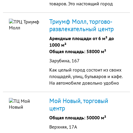
аксессуаров, сувениров и
товаров. Это настоящий город
подарков, косметики и
развлечений для семьи – где дети
парфюмерии.
могут с пользой для своего
Триумф Молл, торгово-
физического развития проводить
развлекательный центр
целый день в досугово-
развлекательном центре, а для
Арендные площади от 6 м² до
взрослых работает ресторанный
1000 м²
дворик, а также вас рад принять
Общая площадь: 58000 м²
многозональный кинотеатр.
Зарубина, 167
Как целый город состоит из своих
площадей, улиц, бульваров и кафе.
На автомобиле довольно удобно
заехать с ул. Зарубина и Кутякова,
где расположены въезды в
Мой Новый, торговый
подземный паркинг.
центр
Общая площадь: 50000 м²
Верхняя, 17А