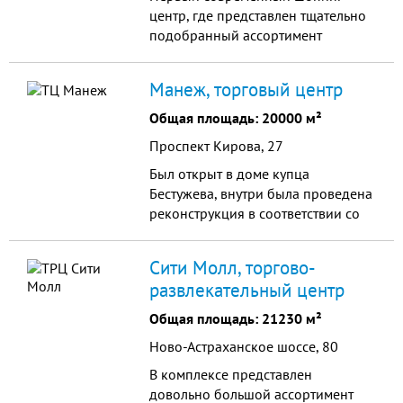
центр, где представлен тщательно
подобранный ассортимент
товаров и услуг, и сформировано
оптимальное место в формате one
Манеж, торговый центр
stop shopping.
Общая площадь: 20000 м²
Проспект Кирова, 27
Был открыт в доме купца
Бестужева, внутри была проведена
реконструкция в соответствии со
всеми современными стандартами.
Был отреставрирован также
Сити Молл, торгово-
архитектурный фасад. Здание
развлекательный центр
сумело сохранить свой стиль и
сегодня является символов города
Общая площадь: 21230 м²
и украшением проспекта. Центр
Ново-Астраханское шоссе, 80
включает в себя более
шестидесяти торговых операторов
В комплексе представлен
обуви, одежды, белья и
довольно большой ассортимент