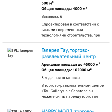
300 м²
Общая площадь: 4000 м²
Вавилова, 6
Спроектирован в соответствии с
самыми современными
технологиями строительства, при
этом в создании внешнего облика
была сохранена уникальная
Галерея Тау, торгово-
архитектура старинного особняка.
развлекательный центр
Арендные площади до 45000 м²
Общая площадь: 102000 м²
3-я дачная остановка
В торгово-развлекательном центре
«Tau Gallery» в г. Саратове вы
можете снять в аренду торговые
площади и открыть в ТЦ магазин
вашей торговой компании. На
HAPPY МОЛЛ, торгово-