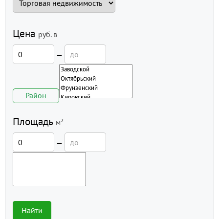
Цена
руб.
в
—
Район
Площадь
м²
—
Найти