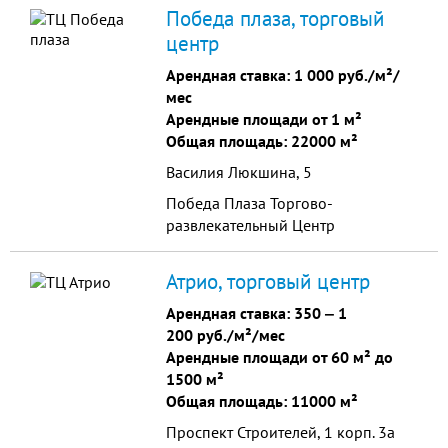
и офисные помещения, что вполне
Победа плаза, торговый
вписывается в специфику проекта.
центр
Арендная ставка:
1 000 руб./м²/
мес
Арендные площади от 1 м²
Общая площадь: 22000 м²
Василия Люкшина, 5
Победа Плаза Торгово-
развлекательный Центр
Атрио, торговый центр
Арендная ставка:
350
‒
1
200 руб./м²/мес
Арендные площади от 60 м² до
1500 м²
Общая площадь: 11000 м²
Проспект Строителей, 1 корп. 3а