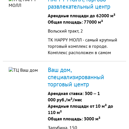
территории ТРЦ
развлекательный центр
Арендные площади до 62000 м²
Общая площадь: 77000 м²
Вольский тракт, 2
ТК HAPPY МОЛЛ - самый крупный
торговый комплекс в городе.
Комплекс расположен в самом
большом и активно строящемся
районе города (33% населения).
Ваш дом,
специализированный
торговый центр
Арендная ставка:
300
‒
1
000 руб./м²/мес
Арендные площади от 10 м² до
110 м²
Общая площадь: 3000 м²
Зарубина, 150