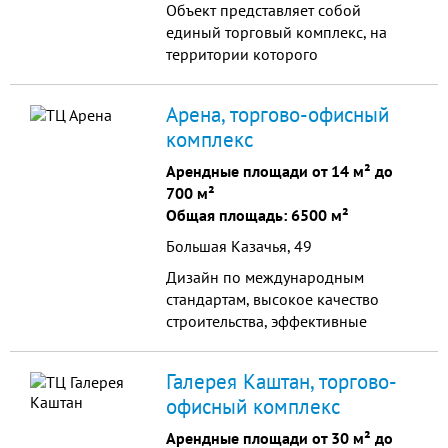
Объект представляет собой
единый торговый комплекс, на
территории которого
располагаются три
специализированных корпуса.
Арена, торгово-офисный
комплекс
Арендные площади от 14 м² до
700 м²
Общая площадь: 6500 м²
Большая Казачья, 49
Дизайн по международным
стандартам, высокое качество
строительства, эффективные
планировки офисных помещений,
превосходные технические
Галерея Каштан, торгово-
характеристики, максимально
офисный комплекс
развитая инфраструктура,
профессиональное управление.
Арендные площади от 30 м² до