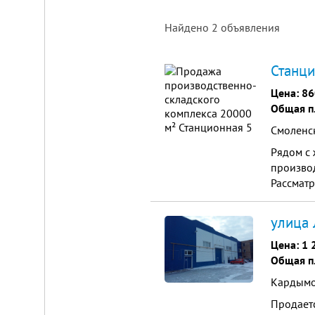
Найдено
2
объявления
Площадка
Станци
для
ЛЮБОГО
Цена:
86
бизнеса!
Общая п
ВНИМАНИЕ!
Смоленск
Готовый
к
Рядом с 
заезду
комплекс
произво
в
Рассматр
Калуге.
Вся
инфраструктура,
улица 
собственная
огороженная
Цена:
1 
территория,
охрана,
Общая п
рекреационная
зона.
Кардымо
Удобная
логистика.
Продает