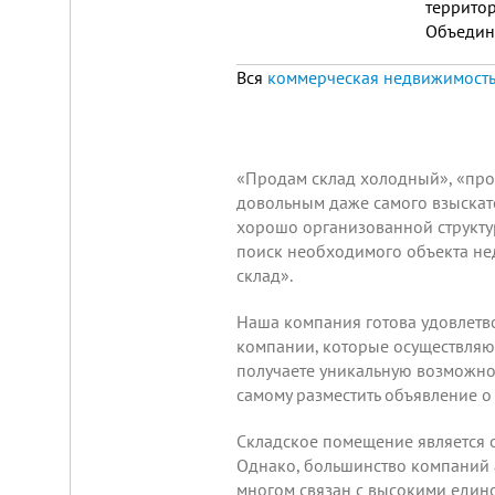
территор
Объедин
Огорожен
Вся
коммерческая недвижимость
Складской
«Продам склад холодный», «прод
комплекс
довольным даже самого взыскате
2200
хорошо организованной структу
м²
поиск необходимого объекта нед
Продам
склад».
современный
многофункциональный
Наша компания готова удовлетво
производственно-
складской
компании, которые осуществляют
комплекс
получаете уникальную возможно
2200
самому
разместить объявление
о
м²,
земля
в
Складское помещение является 
собственности.
Однако, большинство компаний а
20
км
многом связан с высокими едино