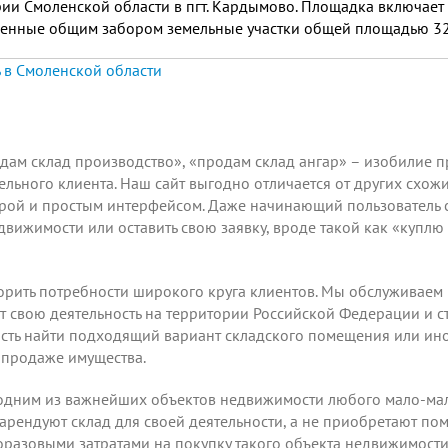
ии Смоленской области в пгт. Кардымово. Площадка включает в
енные общим забором земельные участки общей площадью 32
ная территория; - Подведенная ветка газопровода высокого д
 в Смоленской области
ам склад производство», «продам склад ангар» – изобилие п
льного клиента. Наш сайт выгодно отличается от других схож
рой и простым интерфейсом. Даже начинающий пользователь с
вижимости или оставить свою заявку, вроде такой как «купл
рить потребности широкого круга клиентов. Мы обслуживаем к
 свою деятельность на территории Российской Федерации и ст
сть найти подходящий вариант складского помещения или ино
 продаже имущества.
одним из важнейших объектов недвижимости любого мало-ма
рендуют склад для своей деятельности, а не приобретают пом
разовыми затратами на покупку такого объекта недвижимости. 