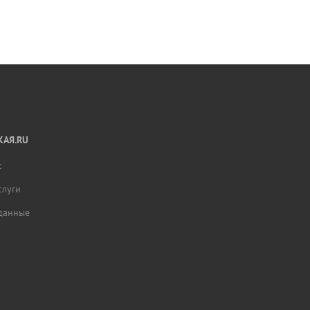
АЯ.RU
с
слуги
данные