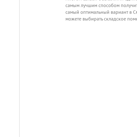
от
самым лучшим способом получит
г.
самый оптимальный вариант в С
Новосибирска,
с.
можете выбирать складское пом
Плотниково.
Реклама
здесь