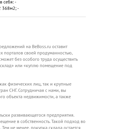
 себя: -
 368м2; -
авления;...
редложений на BeBoss.ru оставит
их порталов своей продуманностью,
может без особого труда осуществить
ю склад» или «куплю помещение под
ак физических лиц, так и крупные
ран СНГ. Сотрудничая с нами, вы
го объекта недвижимости, а также
льски развивающегося предприятия.
ещение в собственность. Такой подход во
Тем не менее, покупка склада остается