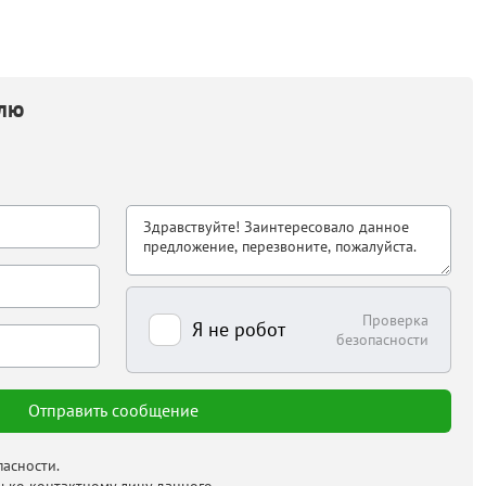
елю
Проверка
Я не робот
безопасности
асности.