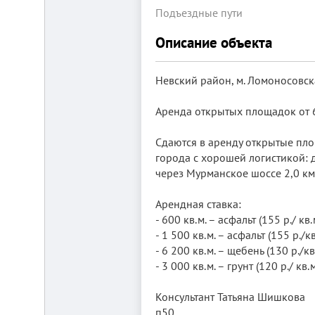
Подъездные пути
Описание объекта
Невский район, м. Ломоносовска
Аренда открытых площадок от 6
Складской
комплекс
Сдаются в аренду открытые пл
2200
города с хорошей логистикой: д
м²
через Мурманское шоссе 2,0 км
Продам
современный
многофункциональный
Арендная ставка:
производственно-
складской
- 600 кв.м. – асфальт (155 р./ кв.
комплекс
- 1 500 кв.м. – асфальт (155 р./кв
2200
- 6 200 кв.м. – щебень (130 р./кв.
м²,
земля
- 3 000 кв.м. – грунт (120 р./ кв.
в
собственности.
Консультант Татьяна Шишкова
20
км
п50