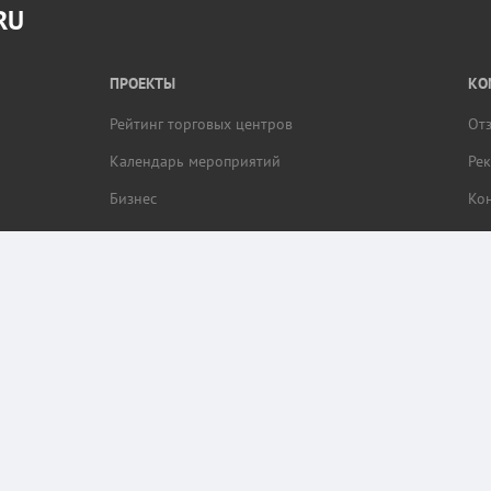
RU
ПРОЕКТЫ
КО
Рейтинг торговых центров
От
Календарь мероприятий
Ре
Бизнес
Ко
браузера пользователя (cookie, ip адрес и местоположение) для обеспечения коррек