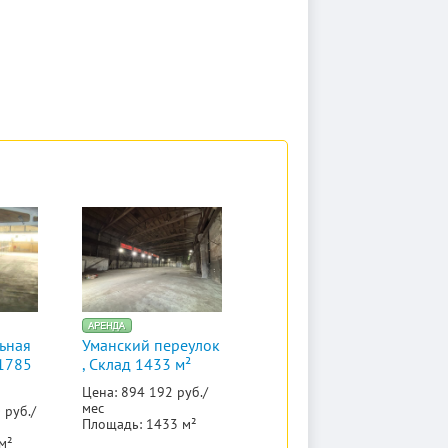
ьная
Уманский переулок
 1785
, Склад 1433 м²
Цена: 894 192 руб./
мес
 руб./
Площадь: 1433 м²
м²