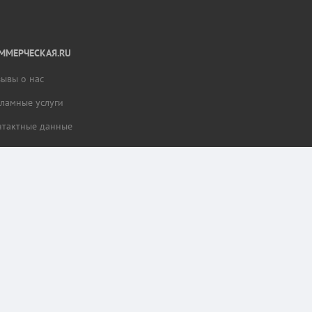
ММЕРЧЕСКАЯ.RU
зывы о нас
кламные услуги
нтактные данные
тной работы разделов сайта и сбора статистики.