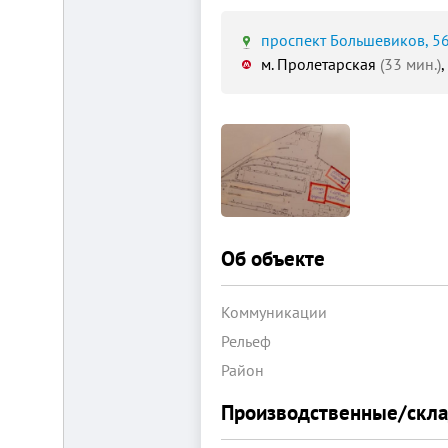
проспект Большевиков, 56
м. Пролетарская
(33 мин.)
Площадка
для
ЛЮБОГО
бизнеса!
ВНИМАНИЕ!
Готовый
к
заезду
комплекс
в
Об объекте
Калуге.
Вся
инфраструктура,
Коммуникации
собственная
огороженная
Рельеф
территория,
охрана,
Район
рекреационная
зона.
Производственные/скл
Удобная
логистика.