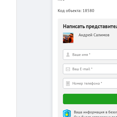
от
г.
Новосибирска,
Код объекта: 18580
с.
Плотниково.
Написать представит
Реклама
здесь
Андрей Салимов
Ваша информация в безоп