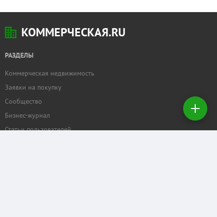
КОММЕРЧЕСКАЯ.RU
РАЗДЕЛЫ
Коммерческая недвижимость
Добавить
Заявки на покупку
недвижимость
Сообщество
Бизнес-журнал
Создать
заявку на
Статьи пользователей
покупку
ПРОЕКТЫ
Задать вопрос
Рейтинг торговых центров
Календарь мероприятий
Бизнес