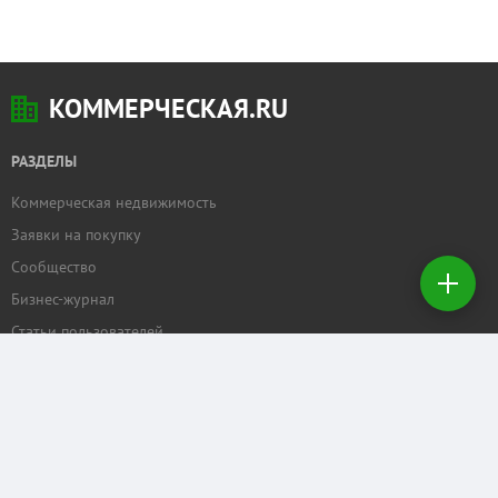
КОММЕРЧЕСКАЯ.RU
РАЗДЕЛЫ
Коммерческая недвижимость
Добавить
Заявки на покупку
недвижимость
Сообщество
Бизнес-журнал
Создать
заявку на
Статьи пользователей
покупку
ПРОЕКТЫ
Задать вопрос
Рейтинг торговых центров
Календарь мероприятий
Бизнес