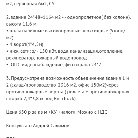
м2, серверная 6м2, СУ
2.⁠ ⁠здание 24*48=1164 м2 - - однопролетное( без колонн),
высота 11,6 м
•⁠ ⁠полы наливные высокопрочные эпоксидные (5тонн/
м2)
•⁠ ⁠⁠4 ворот(4*4,5м)
•⁠ ⁠⁠инж. сети: эл- 150 кВт, вода,канализация,отопление,
рекуператор,пожарный водопровод
•⁠ ⁠⁠ ⁠ОПС,видеонаблюдение, физ охрана 24*7
3.⁠ ⁠Предусмотрена возможность объединения здания 1 и
2 (склад/производство-2316 м2, офис-150м2)через
противопожарные ворота ( роллета + противопожарная
шторка 2,4*3,8 м под RichTruck)
Цена 650 р за кв м +КУ +налоги. Можно с НДС
Консультант Андрей Салимов