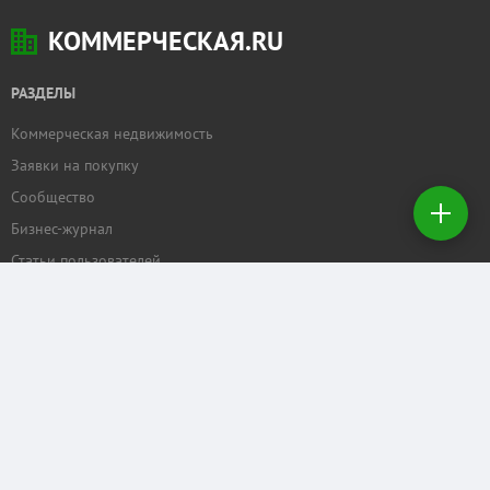
КОММЕРЧЕСКАЯ.RU
РАЗДЕЛЫ
Коммерческая недвижимость
Добавить
Заявки на покупку
недвижимость
Сообщество
Бизнес-журнал
Создать
заявку на
Статьи пользователей
покупку
ПРОЕКТЫ
Задать вопрос
Рейтинг торговых центров
Календарь мероприятий
Бизнес
КОММЕРЧЕСКАЯ.RU