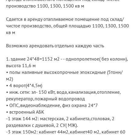
производство 1100, 1300, 1500 кв м
Сдается в аренду отапливаемое помещение под склад/
чистое производство, общей площадью 1100, 1300, 1500
кв м
Возможно арендовать отдельно каждую часть
1.⁠ ⁠здание 24*48=1152 м2 - - однопролетное( без колонн),
высота 11,6 м
•⁠ ⁠полы наливные высокопрочные эпоксидные (5тонн/
м2)
•⁠ ⁠⁠4 ворот(4*4,5м)
•⁠ ⁠⁠инж. сети: эл- 150 кВт, вода,канализация,отопление,
рекуператор,пожарный водопровод
•⁠ ⁠⁠ОПС,видеонаблюдение, физ охрана 24*7
•⁠ ⁠⁠встроенный АБК
-1 этаж 144 м2: мастерская, 2 кабинета,столовая, 2
раздевалки с душевой, 2 СУ( МЖ).
-3 этаж 150м2: кабинет 44м2,кабинет40 м2, кабинет 60