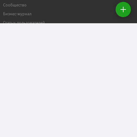
Сообщество
Бизнес-журнал
Создать
заявку на
Статьи пользователей
покупку
ПРОЕКТЫ
Задать вопрос
Рейтинг торговых центров
Календарь мероприятий
Бизнес
КОММЕРЧЕСКАЯ.RU
Отзывы о нас
Рекламные услуги
Контактные данные
Служба поддержки