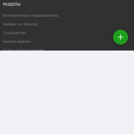
РАЗДЕЛЫ
Коммерческая недвижимость
Добавить
Заявки на покупку
недвижимость
Сообщество
Бизнес-журнал
Создать
заявку на
Статьи пользователей
покупку
ПРОЕКТЫ
Задать вопрос
Рейтинг торговых центров
Календарь мероприятий
Бизнес
КОММЕРЧЕСКАЯ.RU
Отзывы о нас
Рекламные услуги