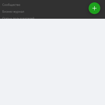
недвижимость
Сообщество
Бизнес-журнал
Создать
заявку на
Статьи пользователей
покупку
ПРОЕКТЫ
Задать вопрос
Рейтинг торговых центров
Календарь мероприятий
Бизнес
КОММЕРЧЕСКАЯ.RU
Отзывы о нас
Рекламные услуги
Контактные данные
Служба поддержки