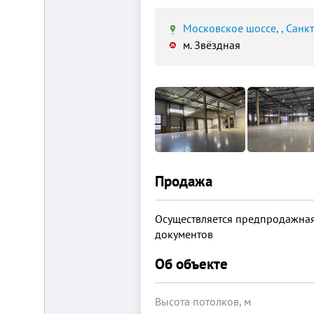
Московское шоссе, , Санкт
м. Звёздная
Площадка
для
ЛЮБОГО
бизнеса!
ВНИМАНИЕ!
Готовый
к
заезду
комплекс
в
Продажа
Калуге.
Вся
инфраструктура,
Осуществляется предпродажная
собственная
огороженная
документов
территория,
охрана,
Об объекте
рекреационная
зона.
Удобная
логистика.
Высота потолков, м