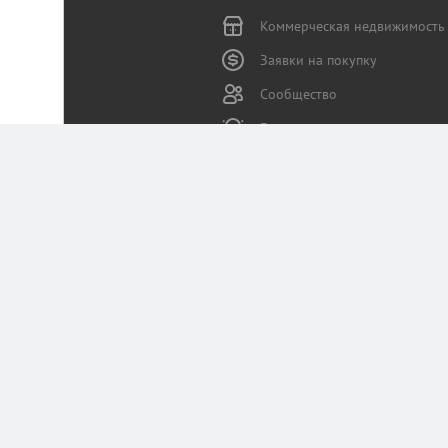
Коммерческая недвижимость
Заявки на покупку
Сообщество
Бизнес-журнал
Статьи пользователей
Служба поддержки
Портал Коммерческая.RU использует данные 
Оставаясь на сайте, вы соглашаетесь на сб
Политика конфиденциальности Коммерчес