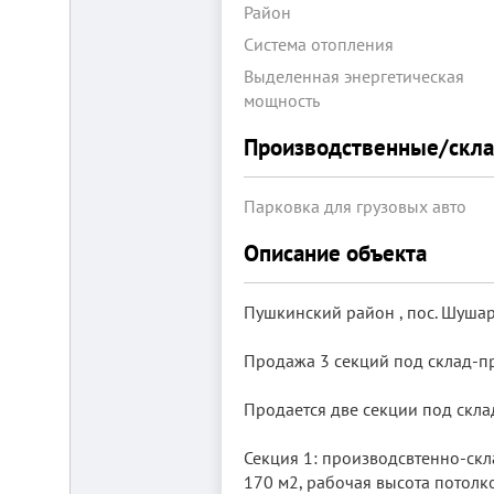
Район
Система отопления
Выделенная энергетическая
мощность
Производственные/скл
Складской
комплекс
Парковка для грузовых авто
2200
м²
Описание объекта
Продам
современный
многофункциональный
Пушкинский район , пос. Шушар
производственно-
складской
Продажа 3 секций под склад-пр
комплекс
2200
м²,
Продается две секции под склад
земля
в
собственности.
Секция 1: производсвтенно-скла
20
170 м2, рабочая высота потолков
км