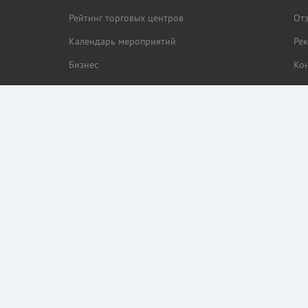
Рейтинг торговых центров
От
Календарь мероприятий
Ре
Бизнес
Ко
браузера пользователя (cookie, ip адрес и местоположение) для обеспечения коррек
ор этих данных.
кая.RU.
Проек