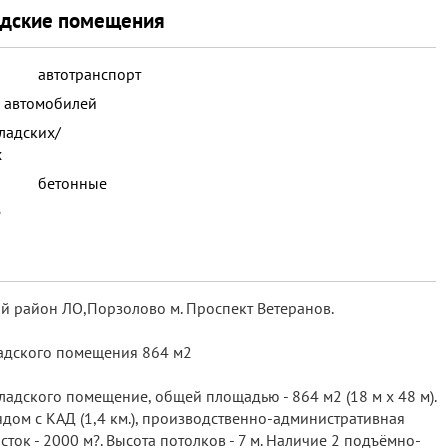
адские помещения
автотранспорт
х автомобилей
ладских/
х
бетонные
е
й район ЛО,Порзолово м. Проспект Ветеранов.
адского помещения 864 м2
адского помeщeние, общей площадью - 864 м2 (18 м х 48 м).
ом с KAД (1,4 км.), производственно-административная
ток - 2000 м?. Высота потолков - 7 м. Наличие 2 подъёмно-