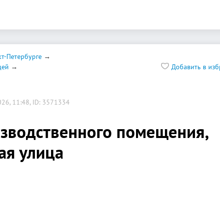
т-Петербурге
дей
Добавить в из
26, 11:48, ID: 3571334
зводственного помещения,
ная улица