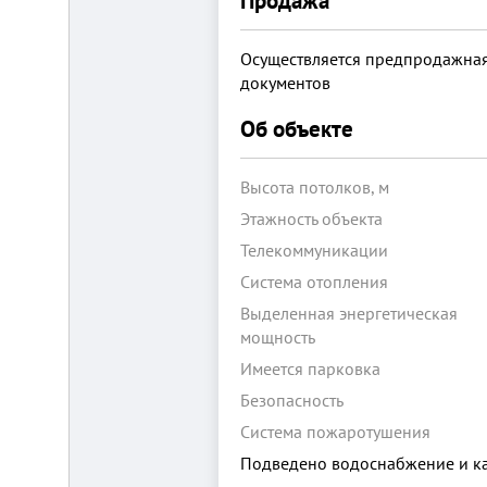
Продажа
Осуществляется предпродажная
документов
Об объекте
Складской
Высота потолков, м
комплекс
Этажность объекта
2200
м²
Телекоммуникации
Продам
Система отопления
современный
многофункциональный
Выделенная энергетическая
производственно-
мощность
складской
комплекс
Имеется парковка
2200
м²,
Безопасность
земля
в
Система пожаротушения
собственности.
20
Подведено водоснабжение и к
км