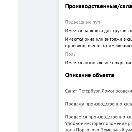
от
Производственные/скл
г.
Новосибирска,
с.
Плотниково.
Подъездные пути
Реклама
Имеется парковка для грузовы
здесь
Имеются окна или витражи в ск
производственных помещения
Полы
Имеется антипылевое покрыти
Описание объекта
Санкт-Петербург, Ломоносовски
Продажа производственно-скл
Продaется производственно-скл
Удoбнoe мeстораcположение ряд
зона Поpзолoвo. Земельный учас