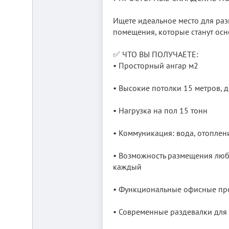
от
г.
Ищете идеальное место для ра
Новосибирска,
с.
помещения, которые станут осн
Плотниково.
Реклама
✅ ЧТО ВЫ ПОЛУЧАЕТЕ:
здесь
• Просторный ангар м2
• Высокие потолки 15 метров, до
• Нагрузка на пол 15 тонн
• Коммуникация: вода, отоплен
• Возможность размещения любо
каждый
• Функциональные офисные про
• Современные раздевалки для 