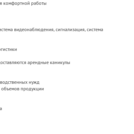
ля комфортной работы
система видеонаблюдения, сигнализация, система
огистики
доставляются арендные каникулы
зводственных нужд
х объемов продукции
а