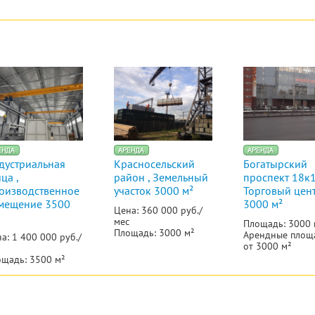
дустриальная
Красносельский
Богатырский
ца ,
район , Земельный
проспект 18к1
оизводственное
участок 3000 м²
Торговый цен
мещение 3500
3000 м²
Цена: 360 000 руб./
мес
Площадь: 3000 
Площадь: 3000 м²
Арендные площ
а: 1 400 000 руб./
от 3000 м²
щадь: 3500 м²