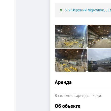
3-й Верхний переулок, , С
Площадка
для
ЛЮБОГО
бизнеса!
ВНИМАНИЕ!
Готовый
к
заезду
комплекс
в
Калуге.
Вся
инфраструктура,
собственная
Аренда
огороженная
территория,
охрана,
рекреационная
В стоимость аренды входит
зона.
Удобная
Об объекте
логистика.