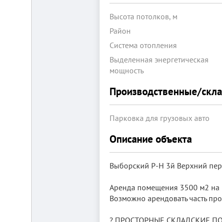
Высота потолков, м
Район
Система отопления
Выделенная энергетическая
мощность
Складской
Производственные/скл
комплекс
2200
м²
Парковка для грузовых авто
Продам
современный
Описание объекта
многофункциональный
производственно-
складской
комплекс
Выборский Р-Н 3й Верхний пер
2200
м²,
земля
Аренда помещения 3500 м2 на П
в
Возможно арендовать часть про
собственности.
20
км
? ПРОСТОРНЫЕ СКЛАДСКИЕ П