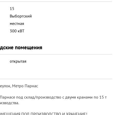
15
Выборгский
местная
300 кВТ
адские помещения
открытая
еулок, Метро Парнас
арнасе под склад/производство с двумя кранами по 15 т
изводства.
ОМЕЩЕНИЯ ПОД ПРОИЗВОДСТВО И ХРАНЕНИЕ!